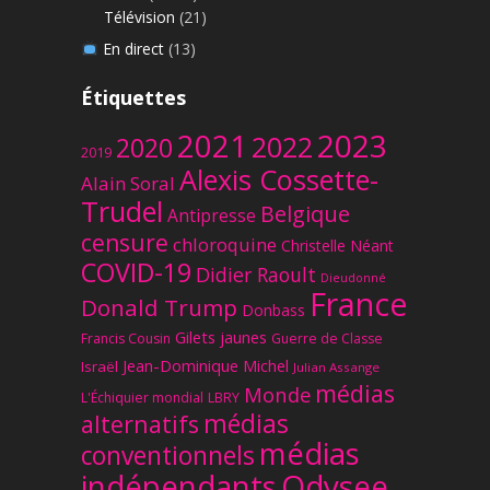
Télévision
(21)
En direct
(13)
Étiquettes
2023
2021
2022
2020
2019
Alexis Cossette-
Alain Soral
Trudel
Belgique
Antipresse
censure
chloroquine
Christelle Néant
COVID-19
Didier Raoult
Dieudonné
France
Donald Trump
Donbass
Gilets jaunes
Francis Cousin
Guerre de Classe
Jean-Dominique Michel
Israël
Julian Assange
médias
Monde
L'Échiquier mondial
LBRY
médias
alternatifs
médias
conventionnels
Odysee
indépendants