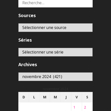
Rechercher :
Sources
Séries
Archives
Archives
novembre 2024
D
L
M
M
J
V
S
1
2