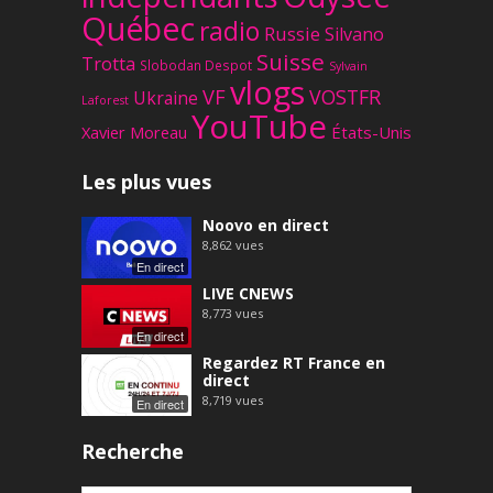
Québec
radio
Russie
Silvano
Suisse
Trotta
Slobodan Despot
Sylvain
vlogs
VF
VOSTFR
Ukraine
Laforest
YouTube
Xavier Moreau
États-Unis
Les plus vues
Noovo en direct
8,862
vues
En direct
LIVE CNEWS
8,773
vues
En direct
Regardez RT France en
direct
8,719
vues
En direct
Recherche