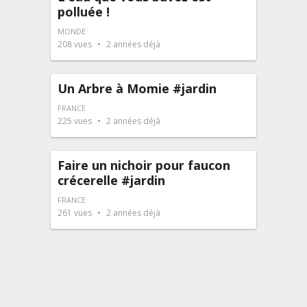
polluée !
MONDE
208
vues
2 années déjà
Un Arbre à Momie #jardin
FRANCE
225
vues
2 années déjà
Faire un nichoir pour faucon
crécerelle #jardin
FRANCE
261
vues
2 années déjà