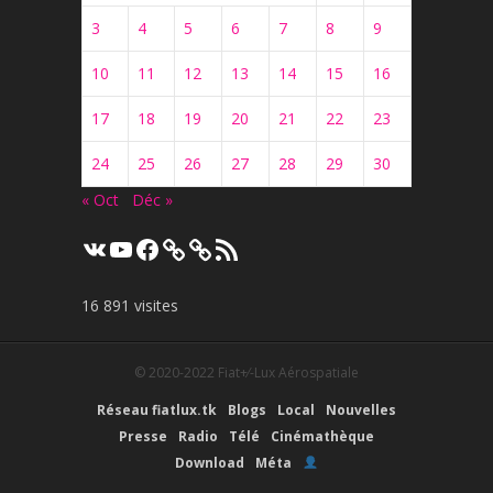
3
4
5
6
7
8
9
10
11
12
13
14
15
16
17
18
19
20
21
22
23
24
25
26
27
28
29
30
« Oct
Déc »
VK
YouTube
Facebook
Flux
RSS
16 891 visites
© 2020-2022
Fiat+⁄-Lux Aérospatiale
Réseau fiatlux.tk
Blogs
Local
Nouvelles
Presse
Radio
Télé
Cinémathèque
Download
Méta