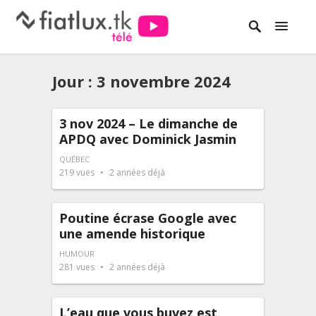
Jour :
3 novembre 2024
3 nov 2024 – Le dimanche de
APDQ avec Dominick Jasmin
QUÉBEC
219
vues
2 années déjà
Poutine écrase Google avec
une amende historique
HUMOUR
281
vues
2 années déjà
L’eau que vous buvez est