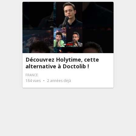
Découvrez Holytime, cette
alternative à Doctolib !
FRANCE
184
vues
2 années déjà