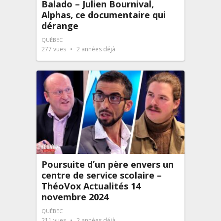
Balado – Julien Bournival,
Alphas, ce documentaire qui
dérange
QUÉBEC
277
vues
2 années déjà
Poursuite d’un père envers un
centre de service scolaire –
ThéoVox Actualités 14
novembre 2024
QUÉBEC
211
vues
2 années déjà