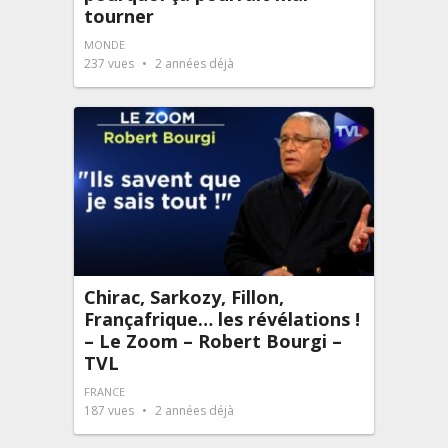
tourner
MONDE
237
vues
2 années déjà
Chirac, Sarkozy, Fillon,
Françafrique… les révélations !
– Le Zoom – Robert Bourgi –
TVL
FRANCE
187
vues
2 années déjà