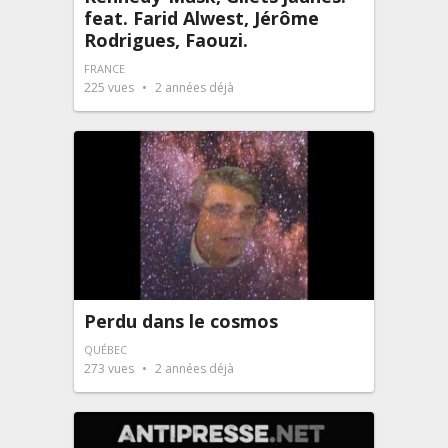
feat. Farid Alwest, Jérôme
Rodrigues, Faouzi.
FRANCE
225
vues
2 années déjà
Perdu dans le cosmos
QUÉBEC
273
vues
2 années déjà