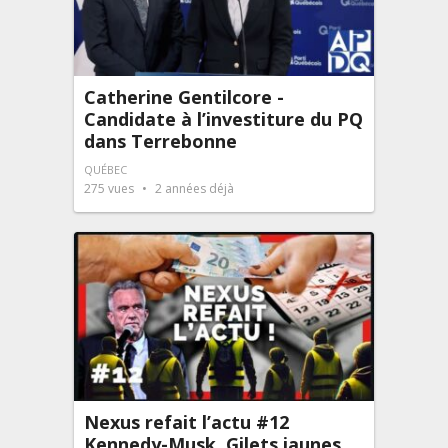
Catherine Gentilcore -
Candidate à l’investiture du PQ
dans Terrebonne
QUÉBEC
275
vues
2 années déjà
Nexus refait l’actu #12
Kennedy-Musk, Gilets jaunes.