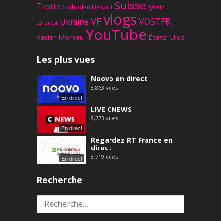
Suisse
Trotta
Slobodan Despot
Sylvain
vlogs
VF
VOSTFR
Ukraine
Laforest
YouTube
Xavier Moreau
États-Unis
Les plus vues
Noovo en direct
8,863
vues
En direct
LIVE CNEWS
8,773
vues
En direct
Regardez RT France en
direct
8,719
vues
En direct
Recherche
Rechercher :