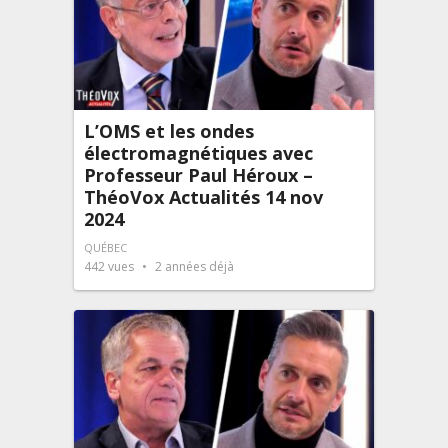
L’OMS et les ondes
électromagnétiques avec
Professeur Paul Héroux –
ThéoVox Actualités 14 nov
2024
QUÉBEC
442
vues
2 années déjà