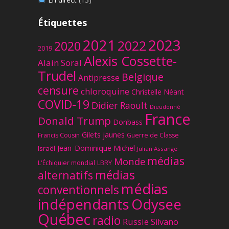
Étiquettes
2023
2021
2022
2020
2019
Alexis Cossette-
Alain Soral
Trudel
Belgique
Antipresse
censure
chloroquine
Christelle Néant
COVID-19
Didier Raoult
Dieudonné
France
Donald Trump
Donbass
Gilets jaunes
Francis Cousin
Guerre de Classe
Jean-Dominique Michel
Israël
Julian Assange
médias
Monde
L'Échiquier mondial
LBRY
médias
alternatifs
médias
conventionnels
Odysee
indépendants
Québec
radio
Russie
Silvano