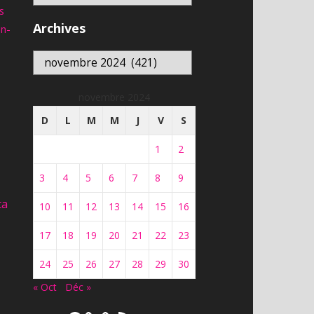
s
Archives
an-
Archives
novembre 2024
D
L
M
M
J
V
S
1
2
3
4
5
6
7
8
9
ta
10
11
12
13
14
15
16
17
18
19
20
21
22
23
24
25
26
27
28
29
30
« Oct
Déc »