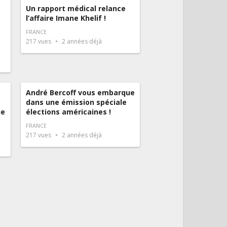
Un rapport médical relance
l’affaire Imane Khelif !
FRANCE
217
vues
2 années déjà
André Bercoff vous embarque
dans une émission spéciale
ie
élections américaines !
FRANCE
217
vues
2 années déjà