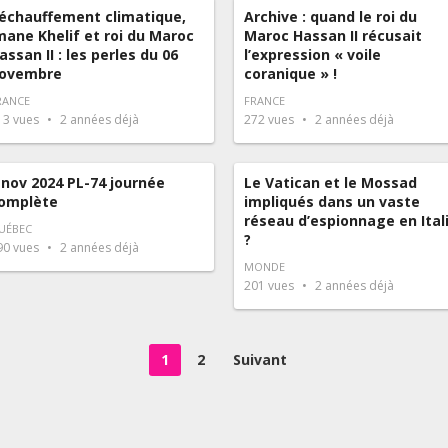
échauffement climatique,
Archive : quand le roi du
mane Khelif et roi du Maroc
Maroc Hassan II récusait
assan II : les perles du 06
l’expression « voile
ovembre
coranique » !
RANCE
FRANCE
13
vues
2 années déjà
272
vues
2 années déjà
 nov 2024 PL-74 journée
Le Vatican et le Mossad
omplète
impliqués dans un vaste
réseau d’espionnage en Ital
UÉBEC
?
90
vues
2 années déjà
MONDE
201
vues
2 années déjà
1
2
Suivant