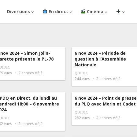
Diversions
En direct
Cinéma
 nov 2024 – Simon Jolin-
6 nov 2024 – Période de
arette présente le PL-78
question à l’Assemblée
Nationale
UÉBEC
79
vues
2 années déjà
QUÉBEC
244
vues
2 années déjà
PDQ en Direct, du lundi au
6 nov 2024 – Point de presse
endredi 18:00 – 6 novembre
du PLQ avec Morin et Cadet
024
QUÉBEC
282
vues
2 années déjà
UÉBEC
02
vues
2 années déjà