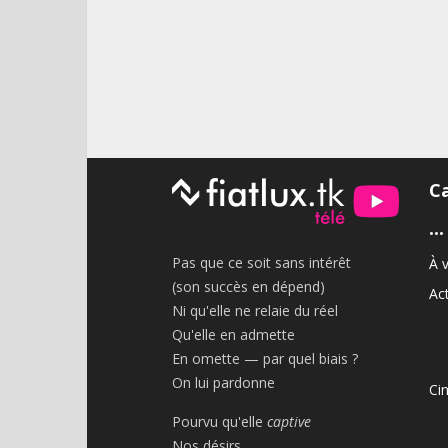
C
•••
Pas que ce soit sans intérêt
À v
(son succès en dépend)
Act
Ni qu'elle ne relaie du réel
Qu'elle en admette
En omette — par quel biais ?
On lui pardonne
Ci
Pourvu qu'elle
captive
Nos désirs