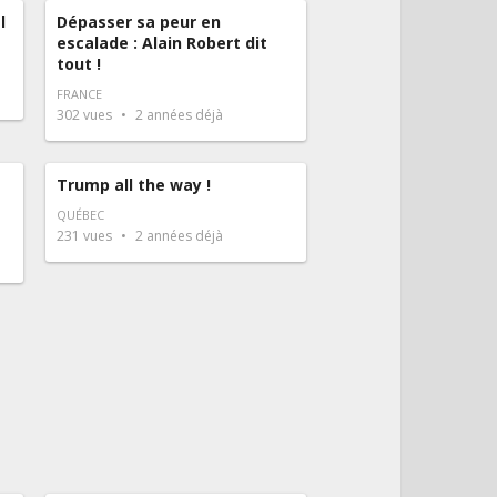
l
Dépasser sa peur en
escalade : Alain Robert dit
tout !
FRANCE
302
vues
2 années déjà
Trump all the way !
QUÉBEC
231
vues
2 années déjà