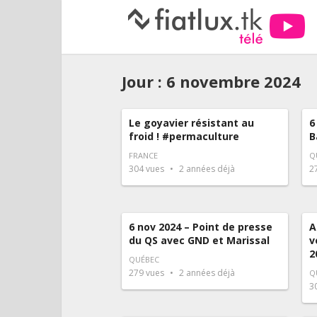
Jour :
6 novembre 2024
Le goyavier résistant au
6
froid ! #permaculture
B
FRANCE
Q
304
vues
2 années déjà
2
6 nov 2024 – Point de presse
A
du QS avec GND et Marissal
v
2
QUÉBEC
279
vues
2 années déjà
Q
3