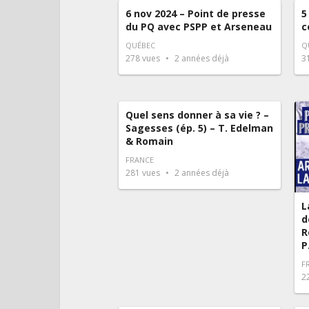
6 nov 2024 – Point de presse
5
du PQ avec PSPP et Arseneau
c
QUÉBEC
Q
278
vues
2 années déjà
3
Quel sens donner à sa vie ? –
Sagesses (ép. 5) – T. Edelman
& Romain
FRANCE
281
vues
2 années déjà
L
d
R
P
F
2