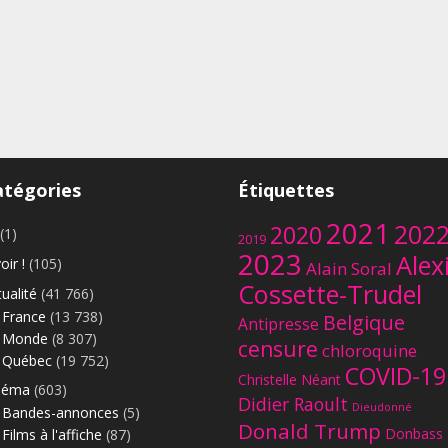
atégories
Étiquettes
2021
202
2020
(1)
2019
2023
Alex
oir !
(105)
Alain Soral
Cossette-Trudel
ualité
(41 766)
France
(13 738)
Belgique
Antipresse
Monde
(8 307)
censure
chloroquine
Québec
(19 752)
COVID-19
Christelle Néant
néma
(603)
Didier Raoult
Dieudonné
Bandes-annonces
(5)
Donald Trump
Donbass
Films à l'affiche
(87)