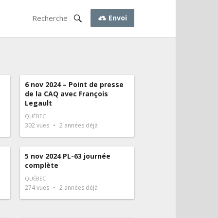
Envoi
6 nov 2024 – Point de presse
de la CAQ avec François
Legault
QUÉBEC
302
vues
2 années déjà
5 nov 2024 PL-63 journée
complète
QUÉBEC
274
vues
2 années déjà