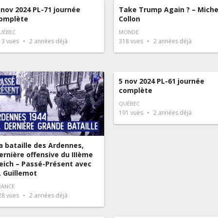
 nov 2024 PL-71 journée
Take Trump Again ? – Miche
omplète
Collon
UÉBEC
MONDE
13
vues
2 années déjà
318
vues
2 années déjà
5 nov 2024 PL-61 journée
complète
QUÉBEC
191
vues
2 années déjà
a bataille des Ardennes,
ernière offensive du IIIème
eich – Passé-Présent avec
. Guillemot
RANCE
28
vues
2 années déjà