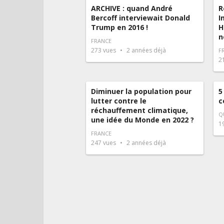
ARCHIVE : quand André
R
Bercoff interviewait Donald
I
Trump en 2016 !
H
n
FRANCE
273
vues
2 années déjà
F
2
Diminuer la population pour
5
lutter contre le
c
réchauffement climatique,
Q
une idée du Monde en 2022 ?
1
FRANCE
247
vues
2 années déjà
Pagination
des
publications