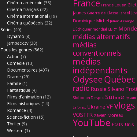
France
Cinéma américain
(33)
Gilet
Francis Cousin
Cinéma français
(22)
jaunes
Je
Israël
Guerre de Classe
Cinéma international
(19)
Dominique Michel
Julian Assange
Cinéma québécois
(22)
Monde
Séries
(40)
L'Échiquier mondial
LBRY
médias alternatifs
Dynamo
(8)
Jampack.tv
(30)
médias
Tous les genres
(562)
conventionnels
Action
(7)
médias
Comédie
(13)
indépendants
Documentaires
(497)
Québec
Odysee
Drame
(29)
Famille
(1)
radio
Russie
Silvano Trot
Fantastique
(4)
Suisse
Films d'animation
(12)
Slobodan Despot
Sylvain
vlogs
Films historiques
(14)
VF
Ukraine
Laforest
Romance
(4)
VOSTFR
Xavier Moreau
Science-fiction
(15)
YouTube
Thriller
(9)
États-Unis
Western
(1)