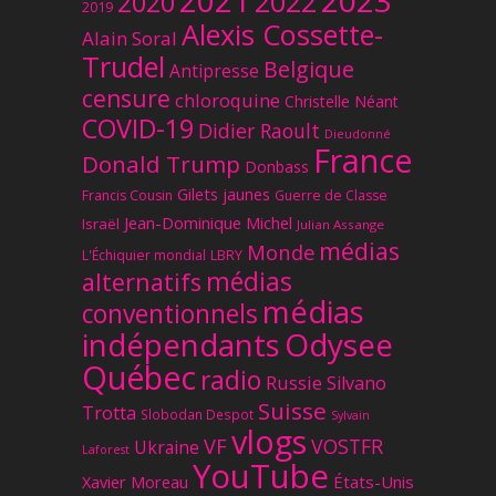
2021
2022
2020
2019
Alexis Cossette-
Alain Soral
Trudel
Belgique
Antipresse
censure
chloroquine
Christelle Néant
COVID-19
Didier Raoult
Dieudonné
France
Donald Trump
Donbass
Gilets jaunes
Francis Cousin
Guerre de Classe
Jean-Dominique Michel
Israël
Julian Assange
médias
Monde
L'Échiquier mondial
LBRY
médias
alternatifs
médias
conventionnels
Odysee
indépendants
Québec
radio
Russie
Silvano
Suisse
Trotta
Slobodan Despot
Sylvain
vlogs
VF
VOSTFR
Ukraine
Laforest
YouTube
Xavier Moreau
États-Unis