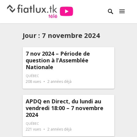
Jour :
7 novembre 2024
7 nov 2024 – Période de
question à l’Assemblée
Nationale
QUÉBEC
208
vues
2 années déjà
APDQ en Direct, du lundi au
vendredi 18:00 – 7 novembre
2024
QUÉBEC
221
vues
2 années déjà