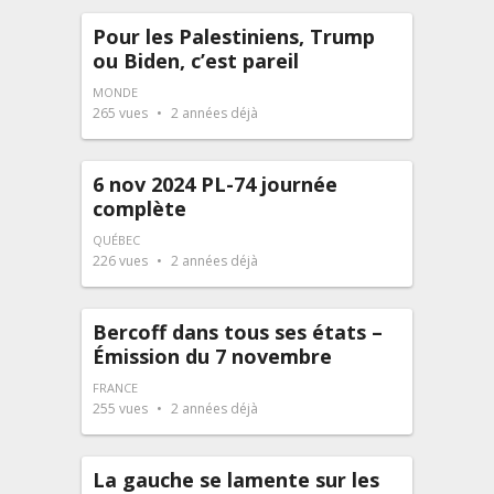
Pour les Palestiniens, Trump
ou Biden, c’est pareil
MONDE
265
vues
2 années déjà
6 nov 2024 PL-74 journée
complète
QUÉBEC
226
vues
2 années déjà
Bercoff dans tous ses états –
Émission du 7 novembre
FRANCE
255
vues
2 années déjà
La gauche se lamente sur les