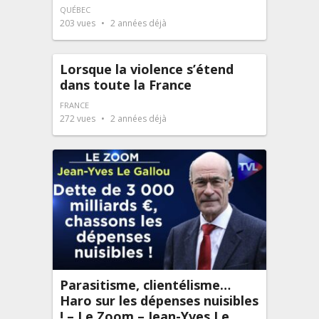
QUÉBEC
203
vues
2 années déjà
Lorsque la violence s’étend
dans toute la France
FRANCE
272
vues
2 années déjà
Parasitisme, clientélisme…
Haro sur les dépenses nuisibles
! – Le Zoom – Jean-Yves Le