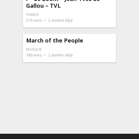
Gallou – TVL
FRANCE
216
vues
2 années déjà
March of the People
MUSIQUE
386
vues
2 années déjà