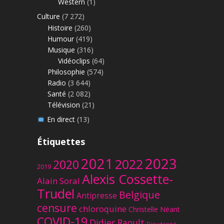
Western
(1)
Culture
(7 272)
Histoire
(260)
Humour
(419)
Musique
(316)
Vidéoclips
(64)
Philosophie
(574)
Radio
(3 644)
Santé
(2 082)
Télévision
(21)
En direct
(13)
Étiquettes
2023
2021
2022
2020
2019
Alexis Cossette-
Alain Soral
Trudel
Belgique
Antipresse
censure
chloroquine
Christelle Néant
COVID-19
Didier Raoult
Dieudonné