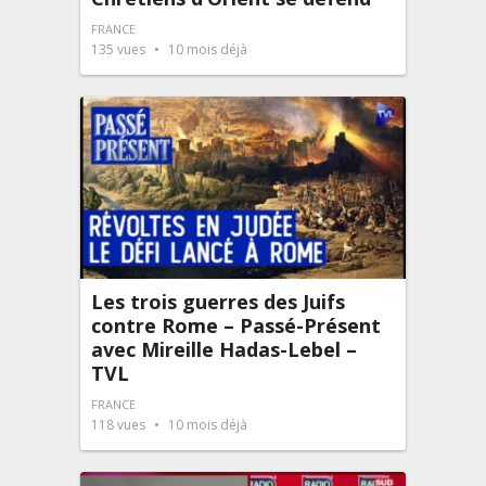
FRANCE
135
vues
10 mois déjà
Les trois guerres des Juifs
contre Rome – Passé-Présent
avec Mireille Hadas-Lebel –
TVL
FRANCE
118
vues
10 mois déjà