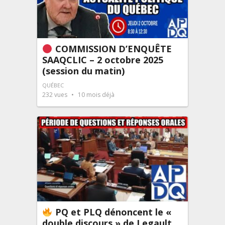
COMMISSION D’ENQUÊTE
SAAQCLIC – 2 octobre 2025
(session du matin)
QUÉBEC
232
vues
10 mois déjà
PQ et PLQ dénoncent le «
double discours » de Legault