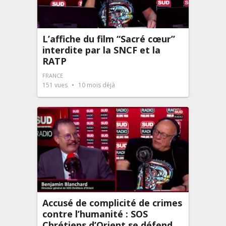
L’affiche du film “Sacré cœur”
interdite par la SNCF et la
RATP
FRANCE
151
vues
10 mois déjà
Accusé de complicité de crimes
contre l’humanité : SOS
Chrétiens d’Orient se défend