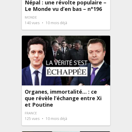
Népal : une révolte populaire –
Le Monde vu d’en bas – n°196
MONDE
140
vues
10 mois déjà
Organes, immortalité… : ce
que révèle l’échange entre Xi
et Poutine
FRANCE
125
vues
10 mois déjà