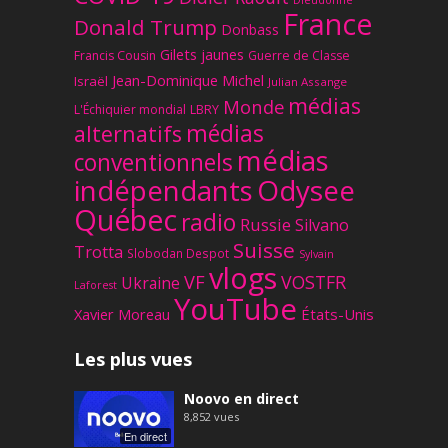
France
Donald Trump
Donbass
Gilets jaunes
Francis Cousin
Guerre de Classe
Jean-Dominique Michel
Israël
Julian Assange
médias
Monde
L'Échiquier mondial
LBRY
médias
alternatifs
médias
conventionnels
Odysee
indépendants
Québec
radio
Russie
Silvano
Suisse
Trotta
Slobodan Despot
Sylvain
vlogs
VF
VOSTFR
Ukraine
Laforest
YouTube
Xavier Moreau
États-Unis
Les plus vues
Noovo en direct
8,852
vues
En direct