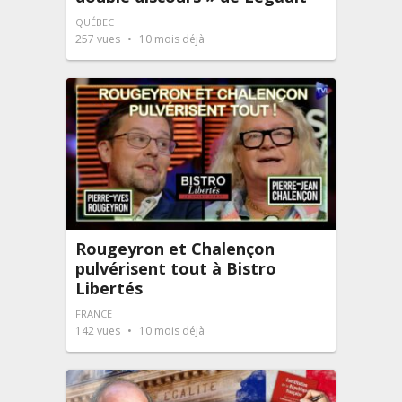
QUÉBEC
257
vues
10 mois déjà
Rougeyron et Chalençon
pulvérisent tout à Bistro
Libertés
FRANCE
142
vues
10 mois déjà