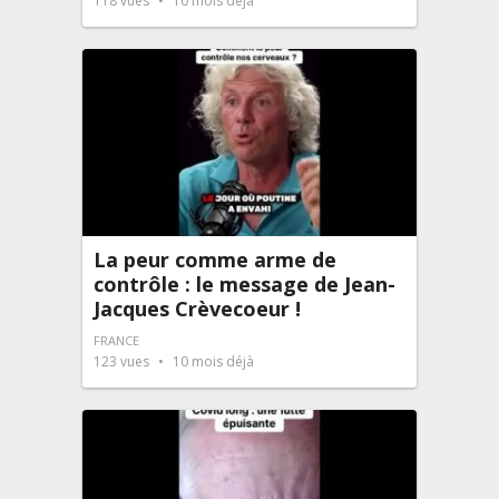
118
vues
10 mois déjà
La peur comme arme de
contrôle : le message de Jean-
Jacques Crèvecoeur !
FRANCE
123
vues
10 mois déjà