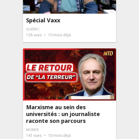
Spécial Vaxx
QUÉBEC
128
vues
10 mois déjà
Marxisme au sein des
universités : un journaliste
raconte son parcours
MONDE
141
vues
10 mois déjà