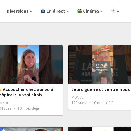
Diversions
En direct
Cinéma
Accoucher chez soi ou à
Leurs guerres : contre nous
’hôpital : le vrai choix
MONDE
129
vues
10 mois déjà
ONDE
04
vues
10 mois déjà