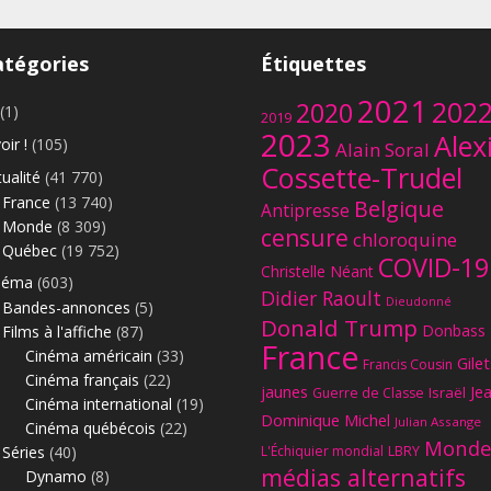
atégories
Étiquettes
2021
202
2020
(1)
2019
2023
Alex
oir !
(105)
Alain Soral
Cossette-Trudel
ualité
(41 770)
France
(13 740)
Belgique
Antipresse
Monde
(8 309)
censure
chloroquine
Québec
(19 752)
COVID-19
Christelle Néant
néma
(603)
Didier Raoult
Dieudonné
Bandes-annonces
(5)
Donald Trump
Donbass
Films à l'affiche
(87)
France
Cinéma américain
(33)
Gilet
Francis Cousin
Cinéma français
(22)
jaunes
Je
Israël
Guerre de Classe
Cinéma international
(19)
Dominique Michel
Julian Assange
Cinéma québécois
(22)
Monde
Séries
(40)
L'Échiquier mondial
LBRY
médias alternatifs
Dynamo
(8)