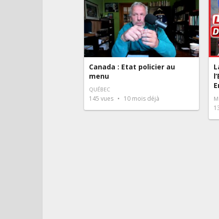
Canada : Etat policier au
L
menu
l
E
QUÉBEC
145
vues
10 mois déjà
M
1