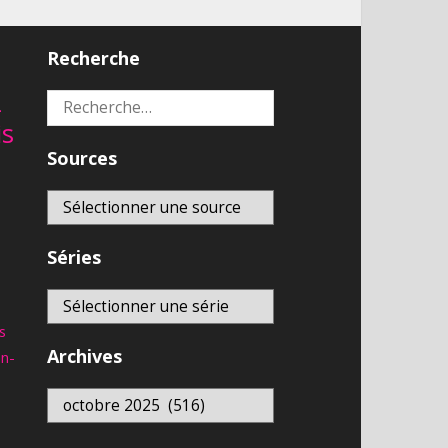
Recherche
2
Rechercher :
is
Sources
Séries
s
Archives
an-
Archives