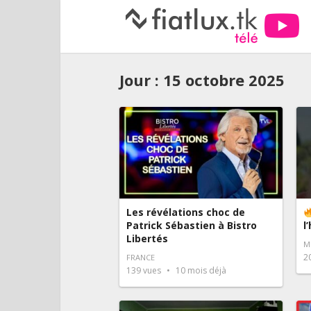
Jour :
15 octobre 2025
Les révélations choc de
Patrick Sébastien à Bistro
l
Libertés
M
2
FRANCE
139
vues
10 mois déjà