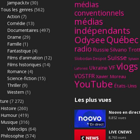
Jampack.tv
(30)
médias
Tous les genres
(562)
conventionnels
Action
(7)
médias
Comédie
(13)
indépendants
Documentaires
(497)
Québec
Odysee
Drame
(29)
Famille
(1)
radio
Russie
Silvano Trot
Fantastique
(4)
Suisse
Films d'animation
(12)
Slobodan Despot
Sylvain
vlogs
Films historiques
(14)
VF
Ukraine
Laforest
Romance
(4)
VOSTFR
Xavier Moreau
Science-fiction
(15)
YouTube
Thriller
(9)
États-Unis
Western
(1)
Les plus vues
lture
(7 272)
Histoire
(260)
Noovo en direc
Humour
(419)
8,852
vues
Musique
(316)
En direct
Vidéoclips
(64)
LIVE CNEWS
Philosophie
(574)
8,765
vues