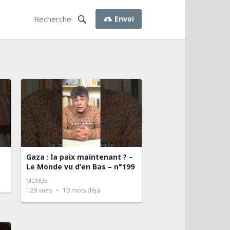
Envoi
Gaza : la paix maintenant ? –
Le Monde vu d’en Bas – n°199
MONDE
129
vues
10 mois déjà