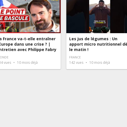
a France va-t-elle entraîner
Les jus de légumes : Un
’Europe dans une crise ? |
apport micro nutritionnel de
ntretien avec Philippe Fabry
le matin !
ONDE
FRANCE
34
vues
10 mois déjà
142
vues
10 mois déjà