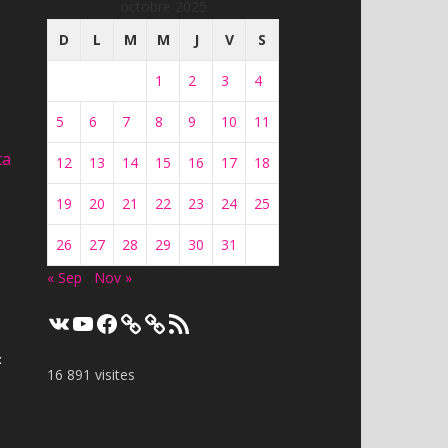
octobre 2025
D
L
M
M
J
V
S
1
2
3
4
5
6
7
8
9
10
11
ta
12
13
14
15
16
17
18
19
20
21
22
23
24
25
26
27
28
29
30
31
« Sep
Nov »
VK
YouTube
Facebook
Flux
RSS
t
16 891 visites