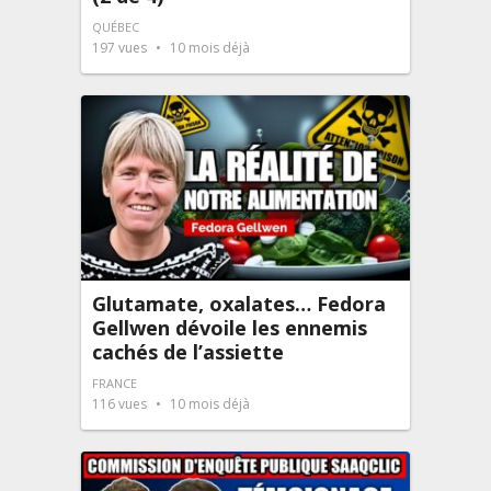
QUÉBEC
197
vues
10 mois déjà
Glutamate, oxalates… Fedora
Gellwen dévoile les ennemis
cachés de l’assiette
FRANCE
116
vues
10 mois déjà