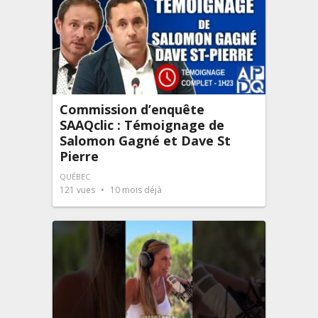
Commission d’enquête
SAAQclic : Témoignage de
Salomon Gagné et Dave St
Pierre
QUÉBEC
121
vues
10 mois déjà