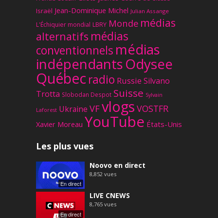
Jean-Dominique Michel
Israël
Julian Assange
médias
Monde
L'Échiquier mondial
LBRY
médias
alternatifs
médias
conventionnels
Odysee
indépendants
Québec
radio
Russie
Silvano
Suisse
Trotta
Slobodan Despot
Sylvain
vlogs
VF
VOSTFR
Ukraine
Laforest
YouTube
Xavier Moreau
États-Unis
Les plus vues
Noovo en direct
8,852
vues
En direct
LIVE CNEWS
8,765
vues
En direct