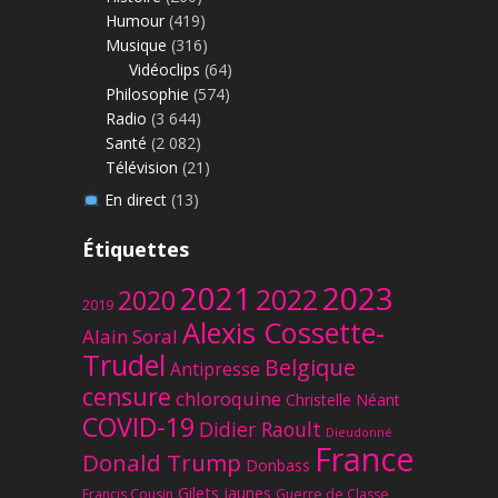
Humour
(419)
Musique
(316)
Vidéoclips
(64)
Philosophie
(574)
Radio
(3 644)
Santé
(2 082)
Télévision
(21)
En direct
(13)
Étiquettes
2023
2021
2022
2020
2019
Alexis Cossette-
Alain Soral
Trudel
Belgique
Antipresse
censure
chloroquine
Christelle Néant
COVID-19
Didier Raoult
Dieudonné
France
Donald Trump
Donbass
Gilets jaunes
Francis Cousin
Guerre de Classe