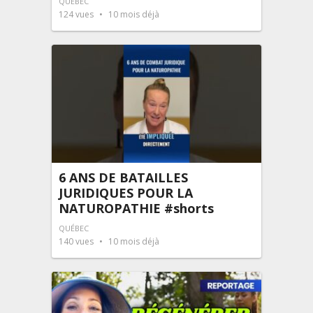
QUÉBEC
124
vues
10 mois déjà
6 ANS DE BATAILLES
JURIDIQUES POUR LA
NATUROPATHIE #shorts
QUÉBEC
140
vues
10 mois déjà