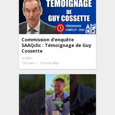
Commission d’enquête
SAAQclic : Témoignage de Guy
Cossette
QUÉBEC
153
vues
10 mois déjà