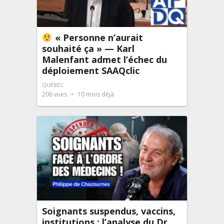
« Personne n’aurait
souhaité ça » — Karl
Malenfant admet l’échec du
déploiement SAAQclic
QUÉBEC
206
vues
10 mois déjà
Soignants suspendus, vaccins,
institutions : l’analyse du Dr