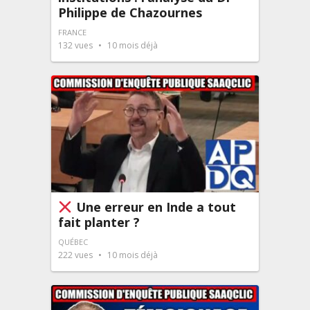
Philippe de Chazournes
FRANCE
132
vues
10 mois déjà
Une erreur en Inde a tout
fait planter ?
QUÉBEC
222
vues
10 mois déjà