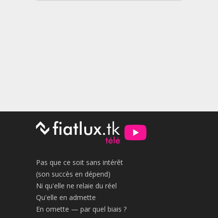
Pas que ce soit sans intérêt
(son succès en dépend)
Ni qu'elle ne relaie du réel
Qu'elle en admette
En omette — par quel biais ?