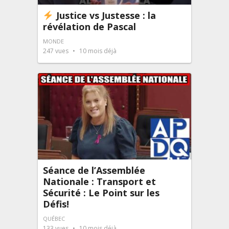
Justice vs Justesse : la
révélation de Pascal
MONDE
247
vues
10 mois déjà
Séance de l’Assemblée
Nationale : Transport et
Sécurité : Le Point sur les
Défis!
QUÉBEC
133
vues
10 mois déjà