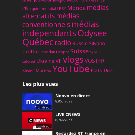
Israël
Julian Assange
médias
Monde
L'Échiquier mondial
LBRY
médias
alternatifs
médias
conventionnels
Odysee
indépendants
Québec
radio
Russie
Silvano
Suisse
Trotta
Slobodan Despot
Sylvain
vlogs
VF
VOSTFR
Ukraine
Laforest
YouTube
Xavier Moreau
États-Unis
Les plus vues
Noovo en direct
8,853
vues
En direct
LIVE CNEWS
8,766
vues
En direct
Regardez RT France en