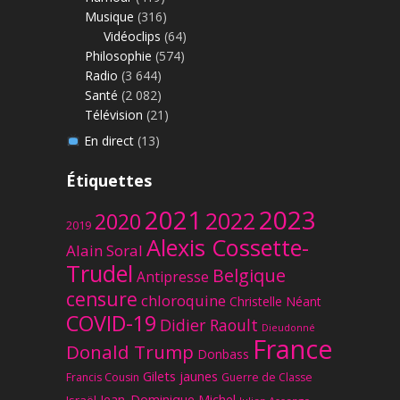
Musique
(316)
Vidéoclips
(64)
Philosophie
(574)
Radio
(3 644)
Santé
(2 082)
Télévision
(21)
En direct
(13)
Étiquettes
2023
2021
2022
2020
2019
Alexis Cossette-
Alain Soral
Trudel
Belgique
Antipresse
censure
chloroquine
Christelle Néant
COVID-19
Didier Raoult
Dieudonné
France
Donald Trump
Donbass
Gilets jaunes
Francis Cousin
Guerre de Classe
Jean-Dominique Michel