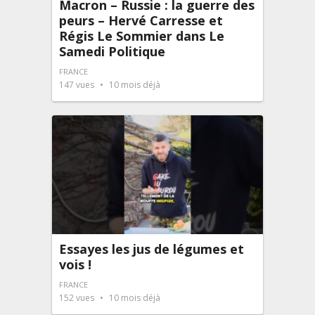
Macron – Russie : la guerre des
peurs – Hervé Carresse et
Régis Le Sommier dans Le
Samedi Politique
FRANCE
147
vues
10 mois déjà
Essayes les jus de légumes et
vois !
FRANCE
152
vues
10 mois déjà