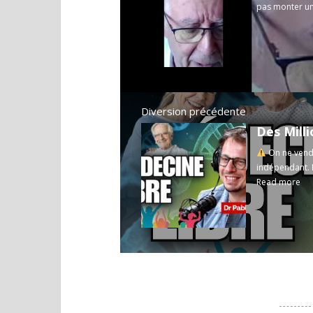
pas monter un e
Diversion précédente
On ne vend 
indépendant. 
Read more