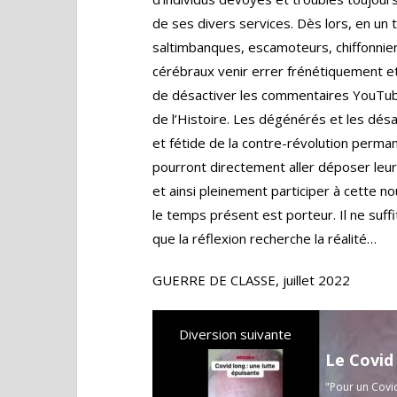
de ses divers services. Dès lors, en un
saltimbanques, escamoteurs, chiffonnie
cérébraux venir errer frénétiquement e
de désactiver les commentaires YouTube,
de l’Histoire. Les dégénérés et les dés
et fétide de la contre-révolution perm
pourront directement aller déposer leurs
et ainsi pleinement participer à cette n
le temps présent est porteur. Il ne suffit
que la réflexion recherche la réalité…
GUERRE DE CLASSE, juillet 2022
Diversion suivante
Le Covid
"Pour un Covid 