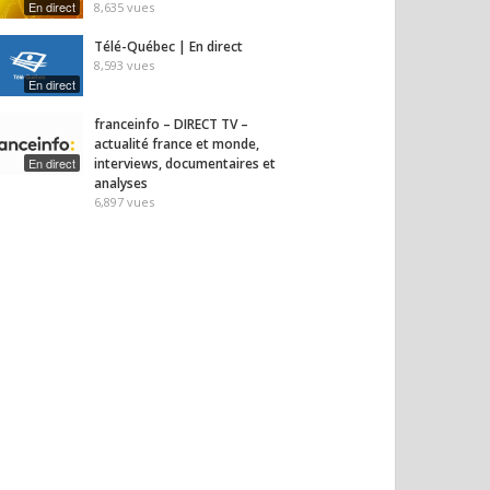
En direct
8,635
vues
Télé-Québec | En direct
8,593
vues
En direct
franceinfo – DIRECT TV –
actualité france et monde,
En direct
interviews, documentaires et
analyses
6,897
vues