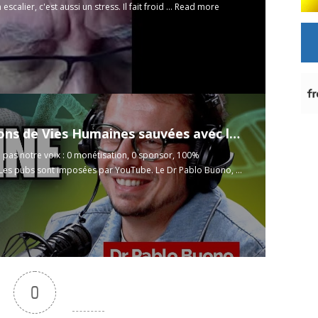
scalier, c'est aussi un stress. Il fait froid ...
Read more
Des Millions de Vies Humaines sauvées avec la Médecine individualisée ? - Dr Pablo Buono
pas notre voix : 0 monétisation, 0 sponsor, 100%
Les pubs sont imposées par YouTube. Le Dr Pablo Buono, ...
0