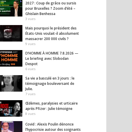
2027 : Coup de grâce ou sursis
pour Bruxelles ? Zoom d’été –
Ghislain Benhessa
3
vues
Mais pourquoi le président des
États-Unis voulait-il absolument
massacrer 200 000 civils ?
9
vues
D’HOMME À HOMME 7.8.2026 —
Le briefing avec Slobodan
Despot
6
vues
Sa vie a basculé en 3 jours : le
témoignage bouleversant de
Julie.
7
vues
Œdèmes, paralysies et urticaire
après Pfizer : Julie témoigne
8
vues
Covid : Alexis Poulin dénonce
l’hypocrisie autour des soignants