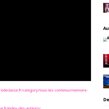
Au
rredeclasse.fr/category/tous-les-contenus/memoire-
De
se.fr/index-des-auteurs/