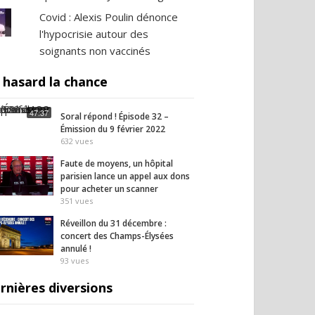
Covid : Alexis Poulin dénonce
l'hypocrisie autour des
soignants non vaccinés
 hasard la chance
47:37
Soral répond ! Épisode 32 –
Émission du 9 février 2022
632
vues
Faute de moyens, un hôpital
parisien lance un appel aux dons
pour acheter un scanner
351
vues
Réveillon du 31 décembre :
concert des Champs-Élysées
annulé !
93
vues
rnières diversions