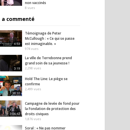
non vaccinés
8
vues
 a commenté
Témoignage de Peter
McCullough : « Ce qui se passe
4:53
est inimaginable. »
974
vues
La ville de Terrebonne prend
grand soin de sa jeunesse !
3:19
2,298
vues
Hold The Line: Le piège se
confirme
2,499
vues
38:10
Campagne de levée de fond pour
la Fondation de protection des
3:04:42
droits civiques
1,876
vues
Soral : « Ne pas nommer