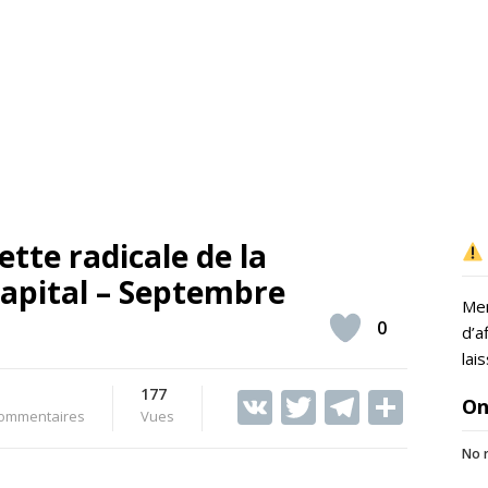
ette radicale de la
Capital – Septembre
Mer
0
d’a
lai
177
V
T
T
S
On
ommentaires
Vues
K
w
el
h
No r
itt
e
ar