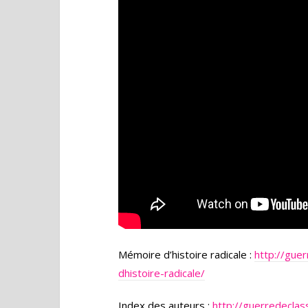
Mémoire d’histoire radicale :
http://gue
dhistoire-radicale/
Index des auteurs :
http://guerredeclas