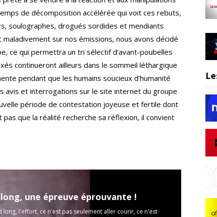
 temps de décomposition accélérée qui voit ces rebuts,
rs, soulographes, drogués sordides et mendiants
t maladivement sur nos émissions, nous avons décidé
 ce qui permettra un tri sélectif d’avant-poubelles
axés continueront ailleurs dans le sommeil léthargique
Le
anente pendant que les humains soucieux d’humanité
 avis et interrogations sur le site internet du groupe
ouvelle période de contestation joyeuse et fertile dont
 pas que la réalité recherche sa réflexion, il convient
 long, une épreuve éprouvante !
long, l'effort, ce n'est pas seulement aller courir, ce n'est