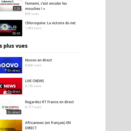
l’ennemi, c’est enculer les
2:26
mouches ! »
839
vues
Chloroquine: La victoire du net
1,605
vues
56:43
s plus vues
Noovo en direct
8,860
vues
En direct
LIVE CNEWS
8,770
vues
En direct
Regardez RT France en direct
8,717
vues
En direct
Africanews (en français) EN
DIRECT