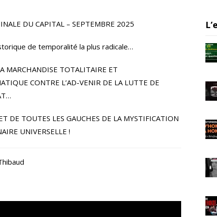
er
gr
e
a
MINALE DU CAPITAL – SEPTEMBRE 2025
L’
m
orique de temporalité la plus radicale…
LA MARCHANDISE TOTALITAIRE ET
ATIQUE CONTRE L’AD-VENIR DE LA LUTTE DE
AT…
ET DE TOUTES LES GAUCHES DE LA MYSTIFICATION
IRE UNIVERSELLE !
 Thibaud