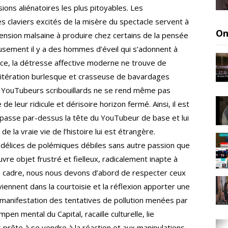
ns aliénatoires les plus pitoyables. Les
claviers excités de la misère du spectacle servent à
On
ension malsaine à produire chez certains de la pensée
eusement il y a des hommes d’éveil qui s’adonnent à
ce, la détresse affective moderne ne trouve de
réitération burlesque et crasseuse de bavardages
s YouTubeurs scribouillards ne se rend même pas
de leur ridicule et dérisoire horizon fermé. Ainsi, il est
e passe par-dessus la tête du YouTubeur de base et lui
 la vraie vie de l’histoire lui est étrangère.
es délices de polémiques débiles sans autre passion que
vre objet frustré et fielleux, radicalement inapte à
 cadre, nous nous devons d’abord de respecter ceux
viennent dans la courtoisie et la réflexion apporter une
 manifestation des tentatives de pollution menées par
mpen mental du Capital, racaille culturelle, lie
 prête à se vendre à la réaction et aux manipulations