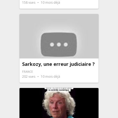
158
vues
10 mois déjà
Sarkozy, une erreur judiciaire ?
FRANCE
202
vues
10 mois déjà