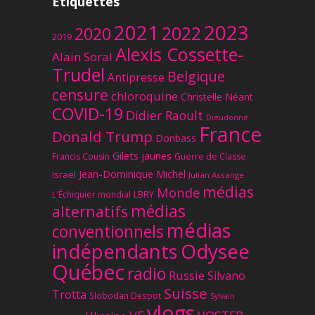
Étiquettes
2023
2021
2022
2020
2019
Alexis Cossette-
Alain Soral
Trudel
Belgique
Antipresse
censure
chloroquine
Christelle Néant
COVID-19
Didier Raoult
Dieudonné
France
Donald Trump
Donbass
Gilets jaunes
Francis Cousin
Guerre de Classe
Jean-Dominique Michel
Israël
Julian Assange
médias
Monde
L'Échiquier mondial
LBRY
médias
alternatifs
médias
conventionnels
Odysee
indépendants
Québec
radio
Russie
Silvano
Suisse
Trotta
Slobodan Despot
Sylvain
vlogs