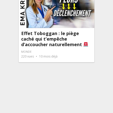
Effet Toboggan : le piège
caché qui t’empêche
d’accoucher naturellement
MONDE
220
vues
10 mois déjà