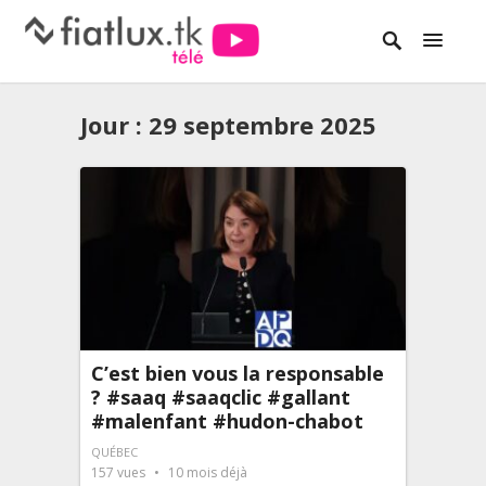
Jour :
29 septembre 2025
C’est bien vous la responsable
? #saaq #saaqclic #gallant
#malenfant #hudon-chabot
QUÉBEC
157
vues
10 mois déjà