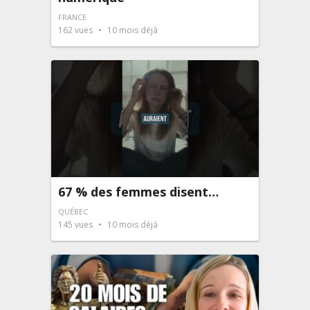
FRANCE
162
vues
10 mois déjà
67 % des femmes disent…
QUÉBEC
145
vues
10 mois déjà