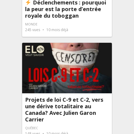
Déclenchements : pourquoi
la peur est la porte d’entrée
royale du toboggan
MONDE
245
vues
10 mois déjà
Projets de loi C-9 et C-2, vers
une dérive totalitaire au
Canada? Avec Julien Garon
Carrier
QUÉBEC
148
vues
10 mois déjà