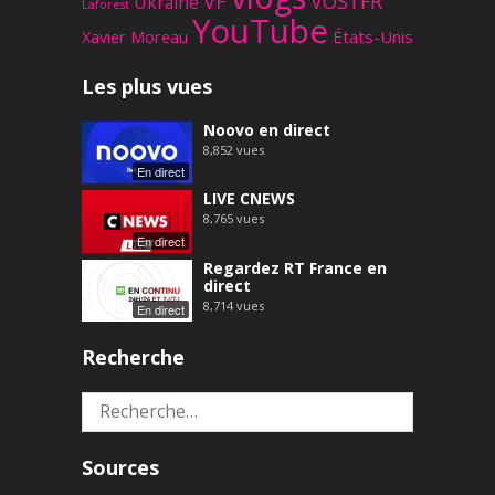
VF
VOSTFR
Ukraine
Laforest
YouTube
Xavier Moreau
États-Unis
Les plus vues
Noovo en direct
8,852
vues
En direct
LIVE CNEWS
8,765
vues
En direct
Regardez RT France en
direct
8,714
vues
En direct
Recherche
Rechercher :
Sources