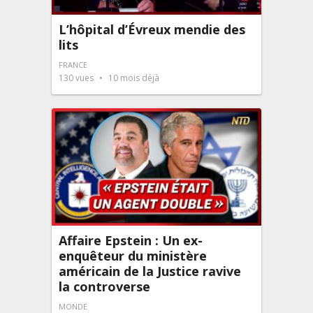
L’hôpital d’Évreux mendie des
lits
FRANCE
130
vues
10 mois déjà
Affaire Epstein : Un ex-
enquêteur du ministère
américain de la Justice ravive
la controverse
MONDE