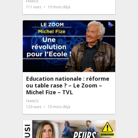
FRANCE
111
vues
10 mois déjà
Education nationale : réforme
ou table rase ? – Le Zoom –
Michel Fize – TVL
FRANCE
129
vues
10 mois déjà