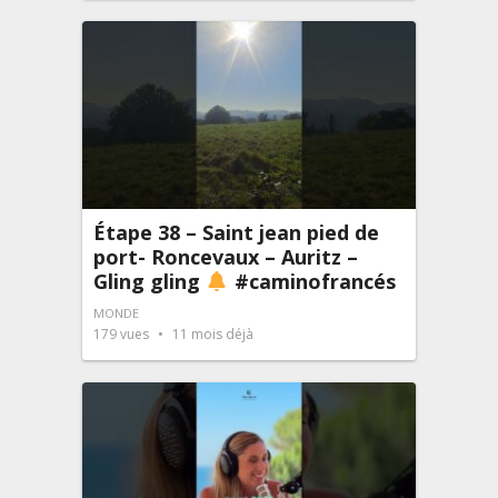
Étape 38 – Saint jean pied de
port- Roncevaux – Auritz –
Gling gling
#caminofrancés
MONDE
179
vues
11 mois déjà