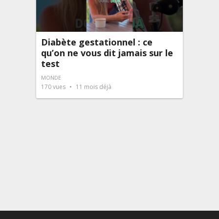
Diabète gestationnel : ce
qu’on ne vous dit jamais sur le
test
MONDE
170
vues
11 mois déjà