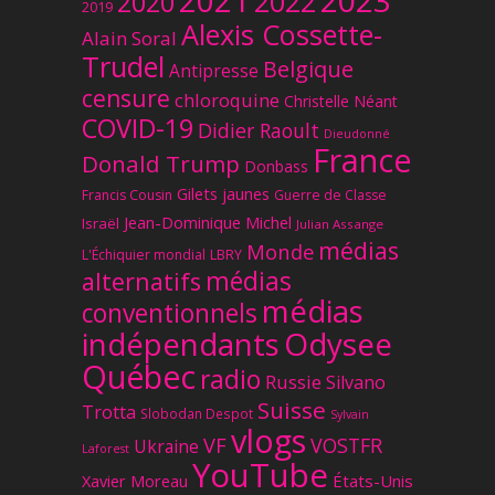
2021
2022
2020
2019
Alexis Cossette-
Alain Soral
Trudel
Belgique
Antipresse
censure
chloroquine
Christelle Néant
COVID-19
Didier Raoult
Dieudonné
France
Donald Trump
Donbass
Gilets jaunes
Francis Cousin
Guerre de Classe
Jean-Dominique Michel
Israël
Julian Assange
médias
Monde
L'Échiquier mondial
LBRY
médias
alternatifs
médias
conventionnels
Odysee
indépendants
Québec
radio
Russie
Silvano
Suisse
Trotta
Slobodan Despot
Sylvain
vlogs
VF
VOSTFR
Ukraine
Laforest
YouTube
Xavier Moreau
États-Unis