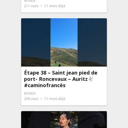
MONDE
211
vues
11 mois déjà
Étape 38 – Saint jean pied de
port- Roncevaux – Auritz
#caminofrancés
MONDE
209
vues
11 mois déjà