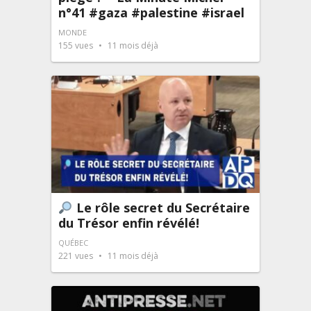
n°41 #gaza #palestine #israel
MONDE
155
vues
11 mois déjà
Le rôle secret du Secrétaire
du Trésor enfin révélé!
QUÉBEC
221
vues
11 mois déjà