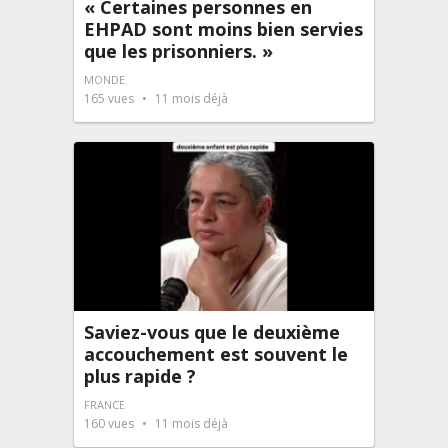
« Certaines personnes en
EHPAD sont moins bien servies
que les prisonniers. »
MONDE
165
vues
11 mois déjà
Saviez-vous que le deuxième
accouchement est souvent le
plus rapide ?
FRANCE
160
vues
11 mois déjà