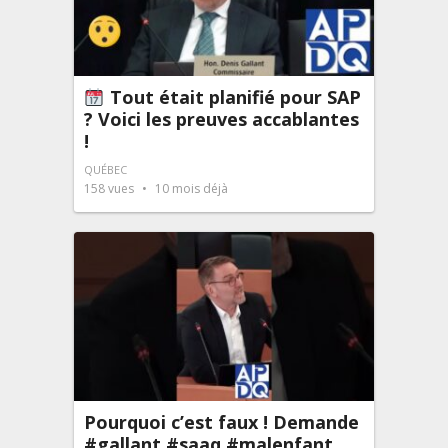
Tout était planifié pour SAP
? Voici les preuves accablantes
!
QUÉBEC
158
vues
10 mois déjà
Pourquoi c’est faux ! Demande
#gallant #saaq #malenfant