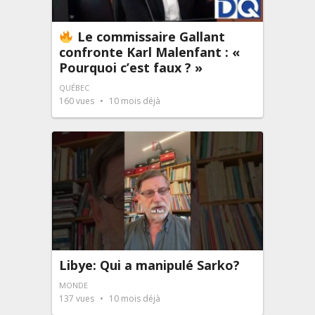
Le commissaire Gallant
confronte Karl Malenfant : «
Pourquoi c’est faux ? »
QUÉBEC
160
vues
10 mois déjà
Libye: Qui a manipulé Sarko?
MONDE
137
vues
10 mois déjà