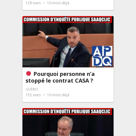
129
vues
10 mois déjà
Pourquoi personne n’a
stoppé le contrat CASA ?
QUÉBEC
152
vues
10 mois déjà