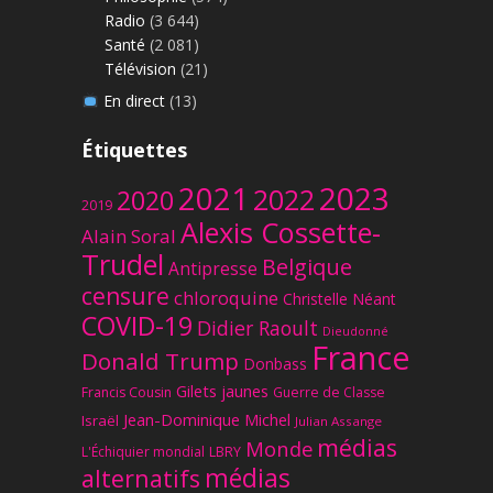
Radio
(3 644)
Santé
(2 081)
Télévision
(21)
En direct
(13)
Étiquettes
2023
2021
2022
2020
2019
Alexis Cossette-
Alain Soral
Trudel
Belgique
Antipresse
censure
chloroquine
Christelle Néant
COVID-19
Didier Raoult
Dieudonné
France
Donald Trump
Donbass
Gilets jaunes
Francis Cousin
Guerre de Classe
Jean-Dominique Michel
Israël
Julian Assange
médias
Monde
L'Échiquier mondial
LBRY
médias
alternatifs