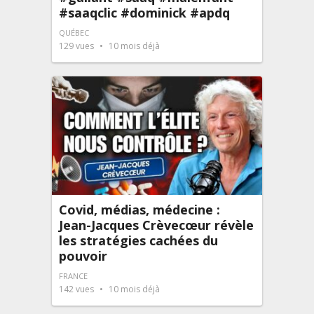
#saaqclic #dominick #apdq
QUÉBEC
129
vues
10 mois déjà
Covid, médias, médecine :
Jean-Jacques Crèvecœur révèle
les stratégies cachées du
pouvoir
FRANCE
142
vues
10 mois déjà