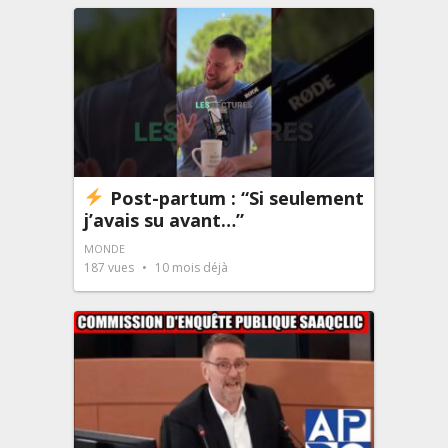
Post-partum : “Si seulement
j’avais su avant…”
MONDE
187
vues
10 mois déjà