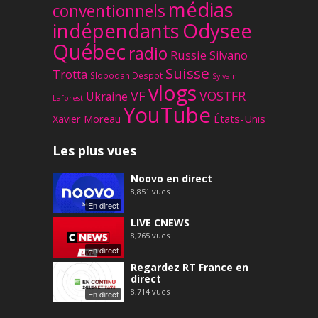
médias
conventionnels
Odysee
indépendants
Québec
radio
Russie
Silvano
Suisse
Trotta
Slobodan Despot
Sylvain
vlogs
VF
VOSTFR
Ukraine
Laforest
YouTube
Xavier Moreau
États-Unis
Les plus vues
Noovo en direct
8,851
vues
En direct
LIVE CNEWS
8,765
vues
En direct
Regardez RT France en
direct
8,714
vues
En direct