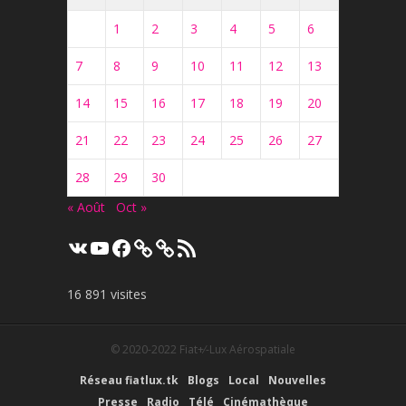
1
2
3
4
5
6
7
8
9
10
11
12
13
14
15
16
17
18
19
20
21
22
23
24
25
26
27
28
29
30
« Août
Oct »
VK
YouTube
Facebook
Flux
RSS
16 891 visites
© 2020-2022
Fiat+⁄-Lux Aérospatiale
Réseau fiatlux.tk
Blogs
Local
Nouvelles
Presse
Radio
Télé
Cinémathèque