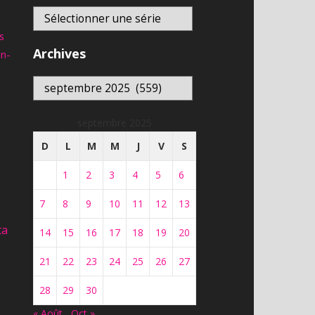
s
Archives
an-
Archives
septembre 2025
D
L
M
M
J
V
S
1
2
3
4
5
6
7
8
9
10
11
12
13
ta
14
15
16
17
18
19
20
21
22
23
24
25
26
27
28
29
30
« Août
Oct »