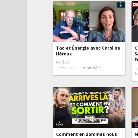
Tao et Énergie avec Caroline
C
Héroux
S
F
QUÉBEC
139
vues
11 mois déjà
Q
1
Comment en sommes nous
N