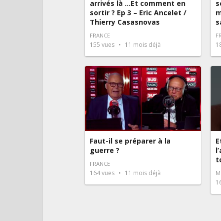
arrivés là …Et comment en
s
sortir ? Ep 3 – Eric Ancelet /
m
Thierry Casasnovas
s
FRANCE
F
155
vues
11 mois déjà
1
Faut-il se préparer à la
E
guerre ?
l
t
FRANCE
164
vues
11 mois déjà
M
1