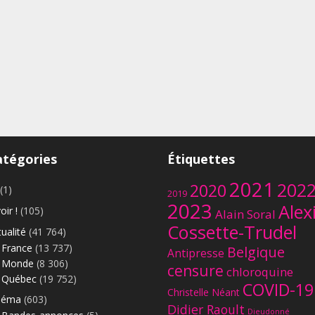
atégories
Étiquettes
2021
202
2020
(1)
2019
2023
Alex
oir !
(105)
Alain Soral
Cossette-Trudel
ualité
(41 764)
France
(13 737)
Belgique
Antipresse
Monde
(8 306)
censure
chloroquine
Québec
(19 752)
COVID-19
Christelle Néant
néma
(603)
Didier Raoult
Dieudonné