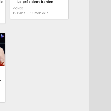
de
— Le président iranien
MONDE
153
vues
11 mois déjà
e
–