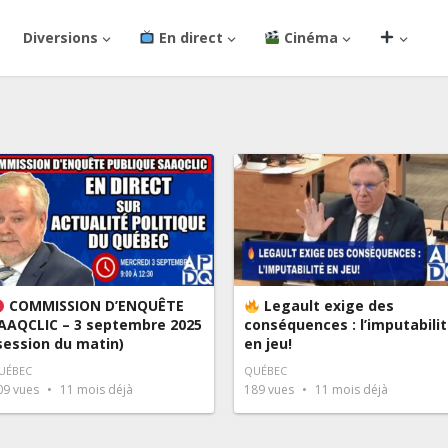
Diversions
En direct
Cinéma
COMMISSION D’ENQUÊTE
Legault exige des
AAQCLIC – 3 septembre 2025
conséquences : l’imputabili
session du matin)
en jeu!
UÉBEC
QUÉBEC
09
vues
11 mois déjà
189
vues
11 mois déjà