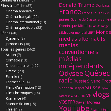
Bandes-annonces
(5)
Donald Trump
Donbass
Films à l'affiche
(87)
France
Cinéma américain
(33)
Gilet
Francis Cousin
Cinéma français
(22)
jaunes
Je
Israël
Guerre de Classe
Cinéma international
(19)
Dominique Michel
Julian Assange
Cinéma québécois
(22)
Monde
Séries
(40)
L'Échiquier mondial
LBRY
médias alternatifs
Dynamo
(8)
Jampack.tv
(30)
médias
Tous les genres
(562)
conventionnels
Action
(7)
médias
Comédie
(13)
indépendants
Documentaires
(497)
Québec
Odysee
Drame
(29)
Famille
(1)
radio
Russie
Silvano Trot
Fantastique
(4)
Suisse
Films d'animation
(12)
Slobodan Despot
Sylvain
vlogs
Films historiques
(14)
VF
Ukraine
Laforest
Romance
(4)
VOSTFR
Xavier Moreau
Science-fiction
(15)
YouTube
Thriller
(9)
États-Unis