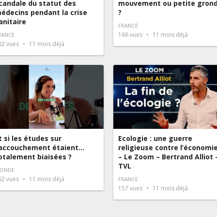
candale du statut des
mouvement ou petite gron
édecins pendant la crise
?
anitaire
FRANCE
166
vues
11 mois déjà
RANCE
82
vues
11 mois déjà
t si les études sur
Ecologie : une guerre
’accouchement étaient…
religieuse contre l’économi
otalement biaisées ?
– Le Zoom – Bertrand Alliot 
TVL
ONDE
62
vues
11 mois déjà
FRANCE
157
vues
11 mois déjà