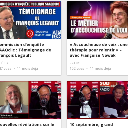
ommission d’enquête
« Accoucheuse de voix : une
AAQclic : Témoignage de
thérapie pour ralentir » –
rançois Legault
avec Françoise Nowak
UÉBEC
FRANCE
47
vues
11 mois déjà
152
vues
11 mois déjà
ouvelles révélations sur le
10 septembre, grand