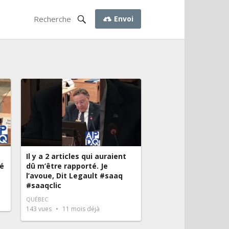
Envoi
Il y a 2 articles qui auraient
té
dû m’être rapporté. Je
l’avoue, Dit Legault #saaq
#saaqclic
QUÉBEC
143
vues
11 mois déjà