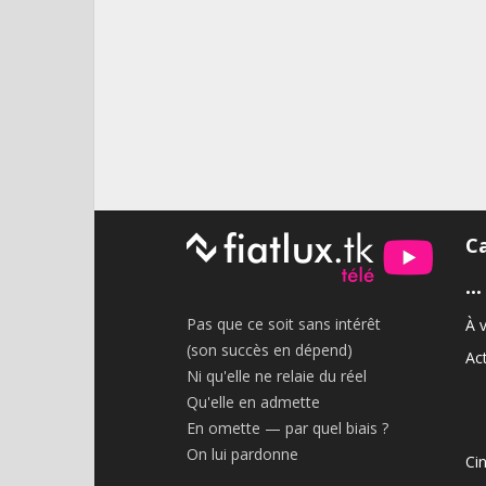
C
•••
Pas que ce soit sans intérêt
À v
(son succès en dépend)
Act
Ni qu'elle ne relaie du réel
Qu'elle en admette
En omette — par quel biais ?
On lui pardonne
Ci