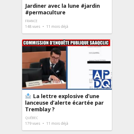
Jardiner avec la lune #jardin
#permaculture
FRANCE
148
vues
11 mois déjà
La lettre explosive d’une
lanceuse d’alerte écartée par
Tremblay ?
QUÉBEC
179
vues
11 mois déjà