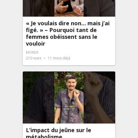
« Je voulais dire non… mais j’ai
figé. » – Pourquoi tant de
femmes obéissent sans le
vouloir
MONDE
210
vues
11 mois déjà
L’impact du jeûne sur le
métabolisme