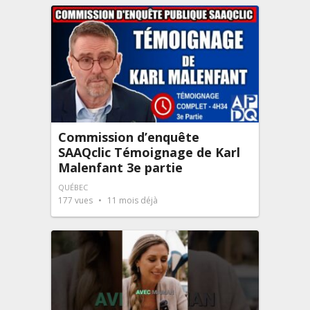
Commission d’enquête
SAAQclic Témoignage de Karl
Malenfant 3e partie
QUÉBEC
177
vues
11 mois déjà