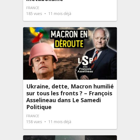
FRANCE
185
vues
11 mois déjà
Ukraine, dette, Macron humilié
sur tous les fronts ? – François
Asselineau dans Le Samedi
Politique
FRANCE
158
vues
11 mois déjà