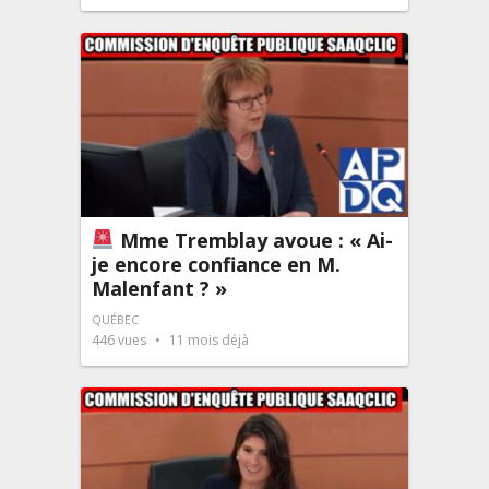
Mme Tremblay avoue : « Ai-
je encore confiance en M.
Malenfant ? »
QUÉBEC
446
vues
11 mois déjà