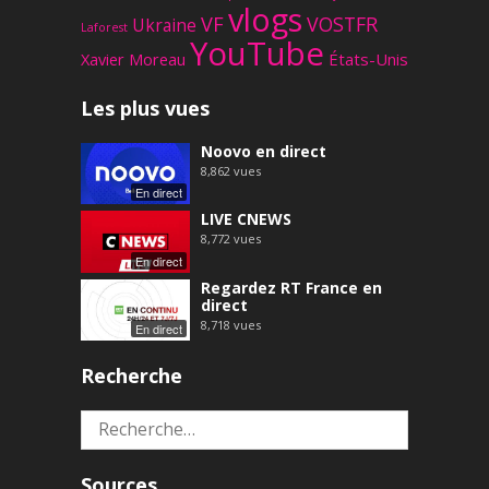
vlogs
VF
VOSTFR
Ukraine
Laforest
YouTube
Xavier Moreau
États-Unis
Les plus vues
Noovo en direct
8,862
vues
En direct
LIVE CNEWS
8,772
vues
En direct
Regardez RT France en
direct
8,718
vues
En direct
Recherche
Rechercher :
Sources