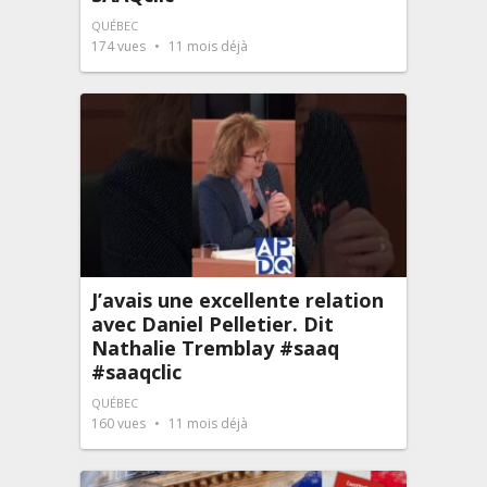
QUÉBEC
174
vues
11 mois déjà
J’avais une excellente relation
avec Daniel Pelletier. Dit
Nathalie Tremblay #saaq
#saaqclic
QUÉBEC
160
vues
11 mois déjà