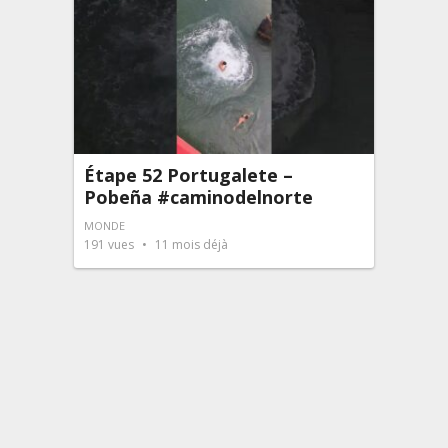
Étape 52 Portugalete –
Pobeña #caminodelnorte
MONDE
191
vues
11 mois déjà