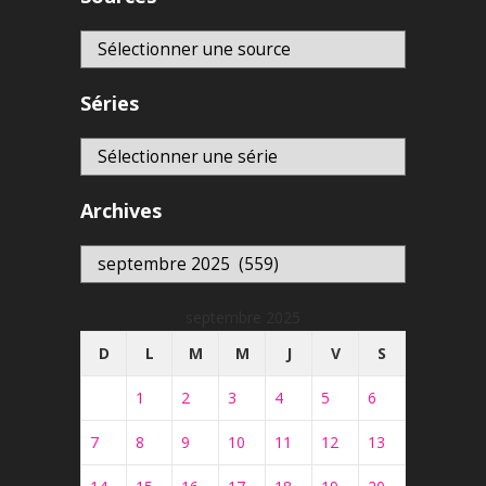
Séries
Archives
Archives
septembre 2025
D
L
M
M
J
V
S
1
2
3
4
5
6
7
8
9
10
11
12
13