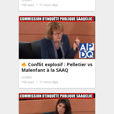
QUÉBEC
165
vues
11 mois déjà
Conflit explosif : Pelletier vs
Malenfant à la SAAQ
QUÉBEC
160
vues
11 mois déjà