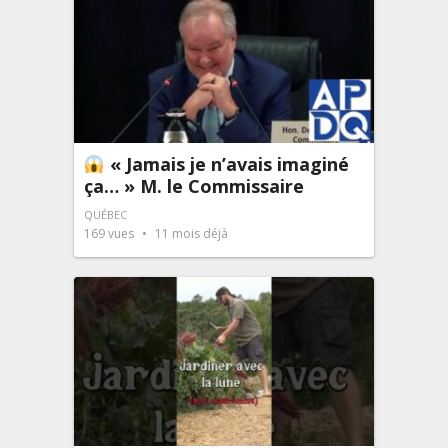
« Jamais je n’avais imaginé
ça… » M. le Commissaire
QUÉBEC
169
vues
11 mois déjà