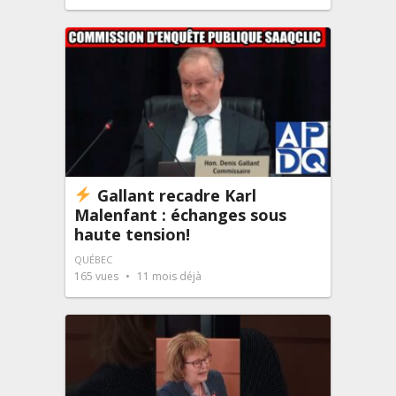
Gallant recadre Karl
Malenfant : échanges sous
haute tension!
QUÉBEC
165
vues
11 mois déjà