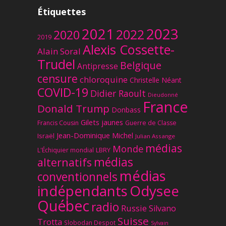
Étiquettes
2023
2021
2022
2020
2019
Alexis Cossette-
Alain Soral
Trudel
Belgique
Antipresse
censure
chloroquine
Christelle Néant
COVID-19
Didier Raoult
Dieudonné
France
Donald Trump
Donbass
Gilets jaunes
Francis Cousin
Guerre de Classe
Jean-Dominique Michel
Israël
Julian Assange
médias
Monde
L'Échiquier mondial
LBRY
médias
alternatifs
médias
conventionnels
Odysee
indépendants
Québec
radio
Russie
Silvano
Suisse
Trotta
Slobodan Despot
Sylvain