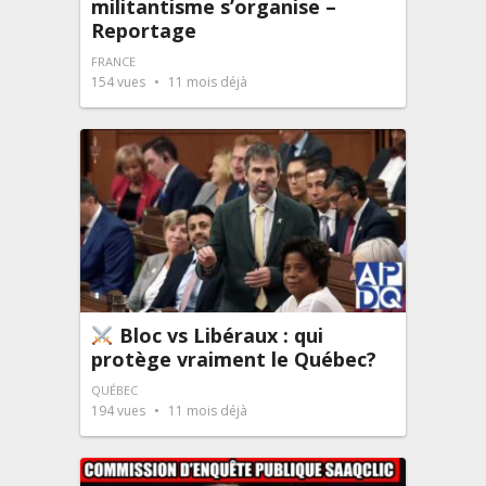
militantisme s’organise –
Reportage
FRANCE
154
vues
11 mois déjà
Bloc vs Libéraux : qui
protège vraiment le Québec?
QUÉBEC
194
vues
11 mois déjà