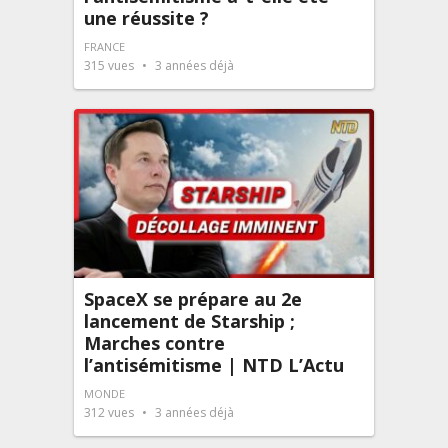
une réussite ?
FRANCE
315
vues
3 années déjà
SpaceX se prépare au 2e
lancement de Starship ;
Marches contre
l’antisémitisme | NTD L’Actu
MONDE
312
vues
3 années déjà