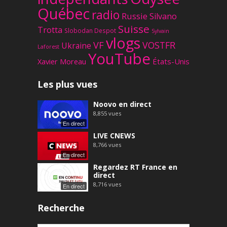
Québec
radio
Russie
Silvano
Suisse
Trotta
Slobodan Despot
Sylvain
vlogs
VF
VOSTFR
Ukraine
Laforest
YouTube
Xavier Moreau
États-Unis
Les plus vues
Noovo en direct
8,855
vues
En direct
LIVE CNEWS
8,766
vues
En direct
Regardez RT France en
direct
8,716
vues
En direct
Recherche