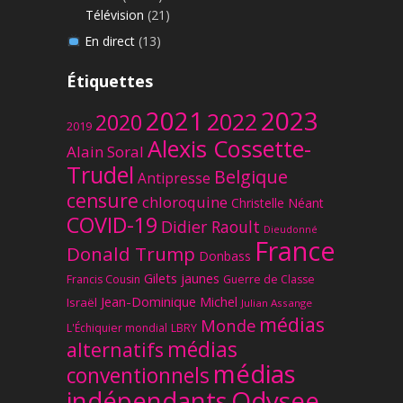
Télévision
(21)
En direct
(13)
Étiquettes
2023
2021
2022
2020
2019
Alexis Cossette-
Alain Soral
Trudel
Belgique
Antipresse
censure
chloroquine
Christelle Néant
COVID-19
Didier Raoult
Dieudonné
France
Donald Trump
Donbass
Gilets jaunes
Francis Cousin
Guerre de Classe
Jean-Dominique Michel
Israël
Julian Assange
médias
Monde
L'Échiquier mondial
LBRY
médias
alternatifs
médias
conventionnels
Odysee
indépendants