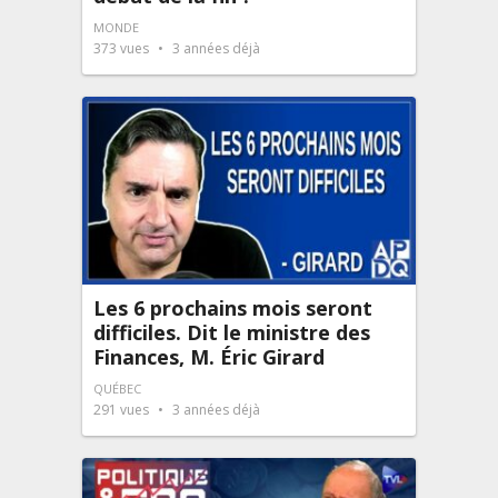
MONDE
373
vues
3 années déjà
Les 6 prochains mois seront
difficiles. Dit le ministre des
Finances, M. Éric Girard
QUÉBEC
291
vues
3 années déjà