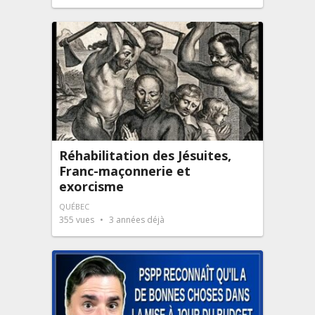
Réhabilitation des Jésuites,
Franc-maçonnerie et
exorcisme
QUÉBEC
355
vues
3 années déjà