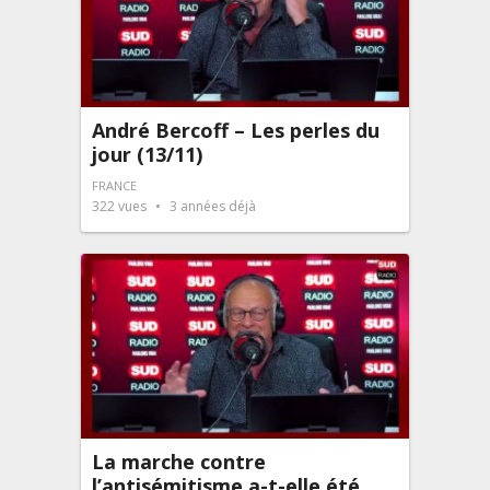
André Bercoff – Les perles du
jour (13/11)
FRANCE
322
vues
3 années déjà
La marche contre
l’antisémitisme a-t-elle été