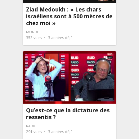
Ziad Medoukh : « Les chars
israéliens sont à 500 mètres de
chez moi »
MONDE
353
vues
3 années déjà
Qu’est-ce que la dictature des
ressentis ?
RADIO
291
vues
3 années déjà