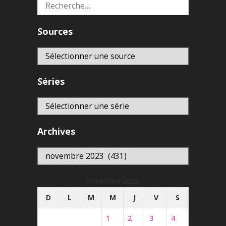
Rechercher :
Sources
Séries
Archives
Archives
novembre 2023
D
L
M
M
J
V
S
1
2
3
4