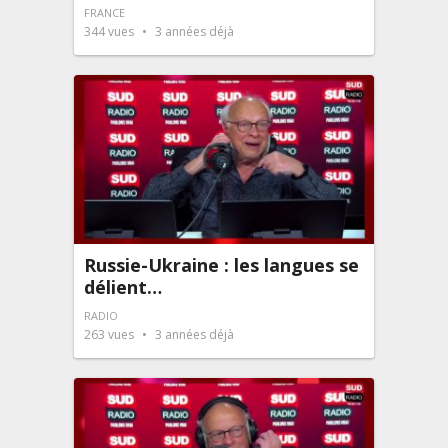
FRANCE
344
vues
3 années déjà
Russie-Ukraine : les langues se
délient…
RADIO
263
vues
3 années déjà