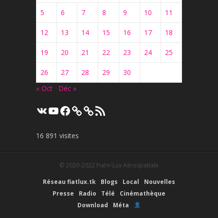
5
6
7
8
9
10
11
12
13
14
15
16
17
18
19
20
21
22
23
24
25
26
27
28
29
30
« Oct
Déc »
VK
YouTube
Facebook
Flux
RSS
16 891 visites
© 2020-2022
Fiat+⁄-Lux Aérospatiale
Réseau fiatlux.tk
Blogs
Local
Nouvelles
Presse
Radio
Télé
Cinémathèque
Download
Méta