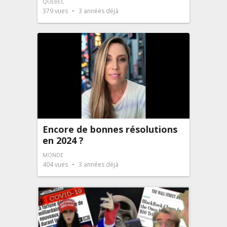
QUÉBEC
379
vues
3 années déjà
Encore de bonnes résolutions
en 2024 ?
MONDE
404
vues
3 années déjà