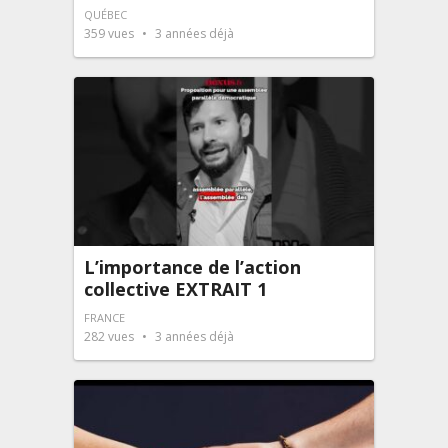
QUÉBEC
359
vues
3 années déjà
L’importance de l’action
collective EXTRAIT 1
FRANCE
282
vues
3 années déjà