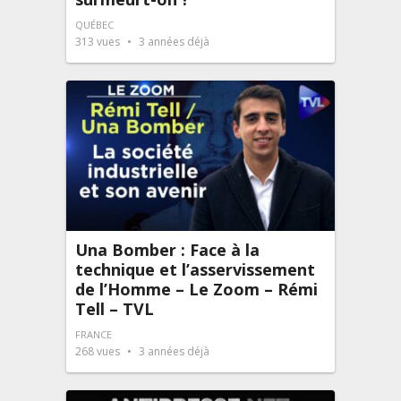
QUÉBEC
313
vues
3 années déjà
Una Bomber : Face à la
technique et l’asservissement
de l’Homme – Le Zoom – Rémi
Tell – TVL
FRANCE
268
vues
3 années déjà