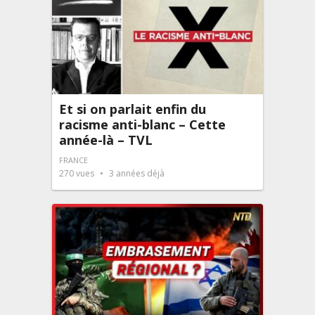
Et si on parlait enfin du
racisme anti-blanc – Cette
année-là – TVL
FRANCE
270
vues
3 années déjà