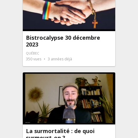
Bistrocalypse 30 décembre
2023
QUÉBEC
350
vues
3 années déjà
La surmortalité : de quoi
surmeurt-on ?