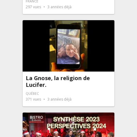
FRANCE
297
vues
3 années déjà
La Gnose, la religion de
Lucifer.
QUÉBEC
371
vues
3 années déjà