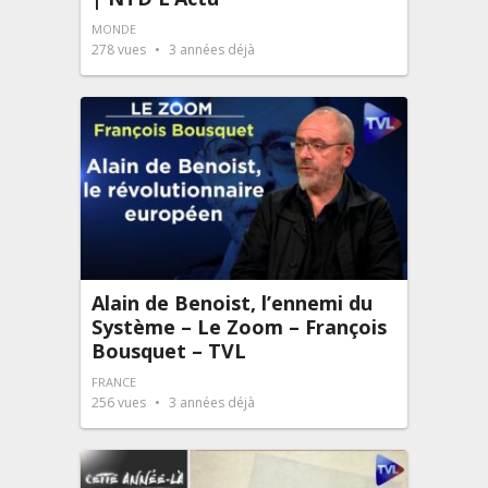
MONDE
278
vues
3 années déjà
Alain de Benoist, l’ennemi du
Système – Le Zoom – François
Bousquet – TVL
FRANCE
256
vues
3 années déjà