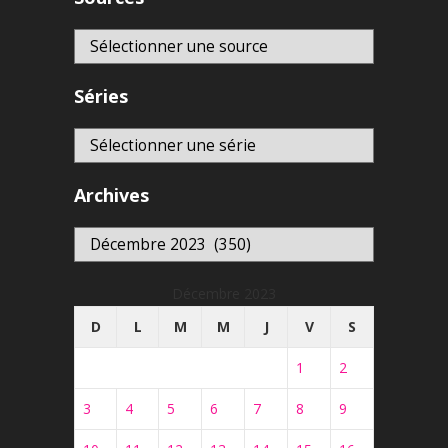
Séries
Archives
Archives
Décembre 2023
D
L
M
M
J
V
S
1
2
3
4
5
6
7
8
9