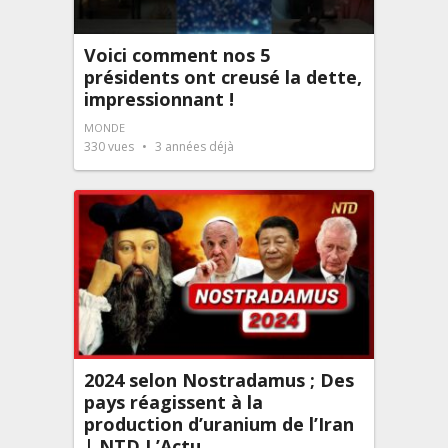
Voici comment nos 5
présidents ont creusé la dette,
impressionnant !
MONDE
330
vues
3 années déjà
2024 selon Nostradamus ; Des
pays réagissent à la
production d’uranium de l’Iran
| NTD L’Actu