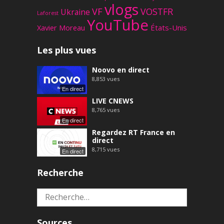
vlogs
VF
VOSTFR
Ukraine
Laforest
YouTube
Xavier Moreau
États-Unis
Les plus vues
Noovo en direct
8,853
vues
En direct
LIVE CNEWS
8,765
vues
En direct
Regardez RT France en
direct
8,715
vues
En direct
Recherche
Rechercher :
Sources