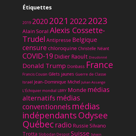
Étiquettes
2023
2021
2022
2020
2019
Alexis Cossette-
Alain Soral
Trudel
Belgique
Antipresse
censure
chloroquine
Christelle Néant
COVID-19
Didier Raoult
Dieudonné
France
Donald Trump
Donbass
Gilets jaunes
Francis Cousin
Guerre de Classe
Jean-Dominique Michel
Israël
Julian Assange
médias
Monde
L'Échiquier mondial
LBRY
médias
alternatifs
médias
conventionnels
Odysee
indépendants
Québec
radio
Russie
Silvano
Suisse
Trotta
Slobodan Despot
Sylvain