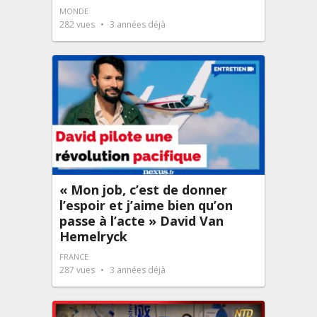
MONDE
282
vues
3 années déjà
« Mon job, c’est de donner
l’espoir et j’aime bien qu’on
passe à l’acte » David Van
Hemelryck
FRANCE
287
vues
3 années déjà