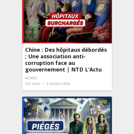
Chine : Des hôpitaux débordés
; Une association anti-
corruption face au
gouvernement | NTD L’Actu
MONDE
321
vues
3 années déjà