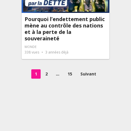
Pourquoi l’endettement public
mène au contrôle des nations
et à la perte de la
souveraineté
MONDE
338
vues
3 années déjà
Pagination
1
2
…
15
Suivant
des
publications