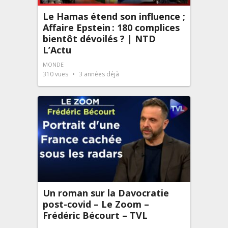
Le Hamas étend son influence ;
Affaire Epstein : 180 complices
bientôt dévoilés ? | NTD
L’Actu
MONDE
310
vues
3 années déjà
Un roman sur la Davocratie
post-covid – Le Zoom –
Frédéric Bécourt – TVL