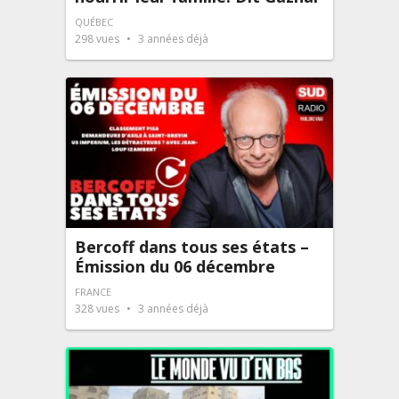
QUÉBEC
298
vues
3 années déjà
Bercoff dans tous ses états –
Émission du 06 décembre
FRANCE
328
vues
3 années déjà