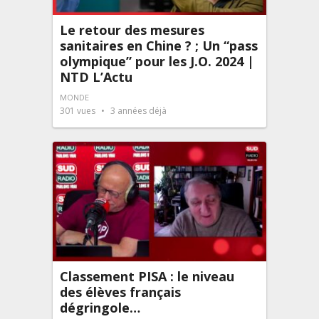
Le retour des mesures
sanitaires en Chine ? ; Un “pass
olympique” pour les J.O. 2024 |
NTD L’Actu
MONDE
301
vues
3 années déjà
Classement PISA : le niveau
des élèves français
dégringole…