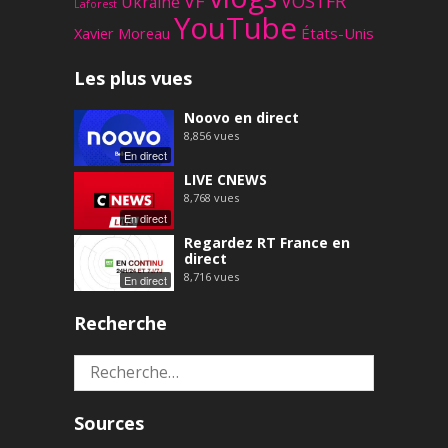
VF
VOSTFR
Ukraine
Laforest
YouTube
Xavier Moreau
États-Unis
Les plus vues
Noovo en direct
8,856
vues
En direct
LIVE CNEWS
8,768
vues
En direct
Regardez RT France en
direct
8,716
vues
En direct
Recherche
Rechercher :
Sources