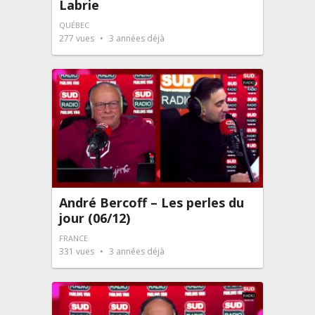
Labrie
QUÉBEC
277
vues
3 années déjà
André Bercoff – Les perles du
jour (06/12)
FRANCE
331
vues
3 années déjà