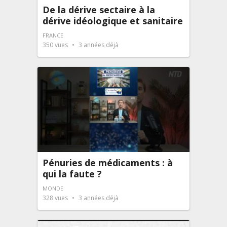
De la dérive sectaire à la
dérive idéologique et sanitaire
FRANCE
350
vues
3 années déjà
Pénuries de médicaments : à
qui la faute ?
MONDE
328
vues
3 années déjà