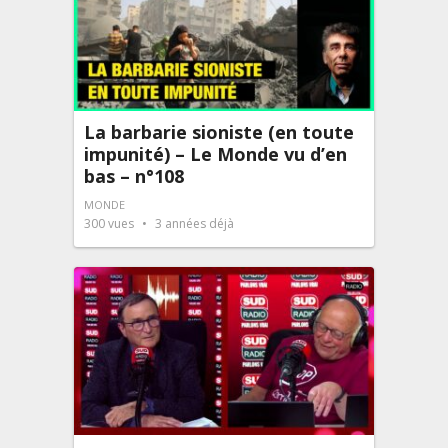
La barbarie sioniste (en toute
impunité) – Le Monde vu d’en
bas – n°108
MONDE
300
vues
3 années déjà