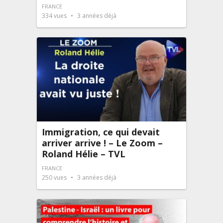
FRANCE
334
vues
3 années déjà
Immigration, ce qui devait
arriver arrive ! – Le Zoom –
Roland Hélie – TVL
FRANCE
250
vues
3 années déjà