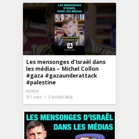
Les mensonges d’Israël dans
les médias – Michel Collon
#gaza #gazaunderattack
#palestine
MONDE
311
vues
3 années déjà