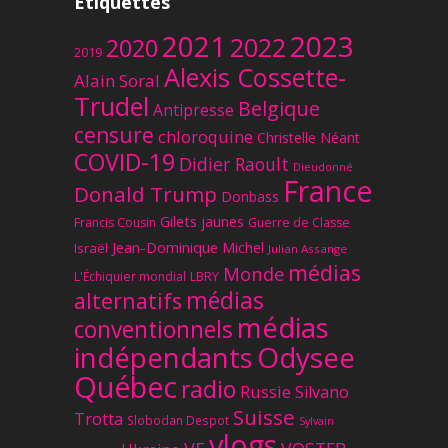
Étiquettes
2023
2021
2022
2020
2019
Alexis Cossette-
Alain Soral
Trudel
Belgique
Antipresse
censure
chloroquine
Christelle Néant
COVID-19
Didier Raoult
Dieudonné
France
Donald Trump
Donbass
Gilets jaunes
Francis Cousin
Guerre de Classe
Jean-Dominique Michel
Israël
Julian Assange
médias
Monde
L'Échiquier mondial
LBRY
médias
alternatifs
médias
conventionnels
Odysee
indépendants
Québec
radio
Russie
Silvano
Suisse
Trotta
Slobodan Despot
Sylvain
vlogs