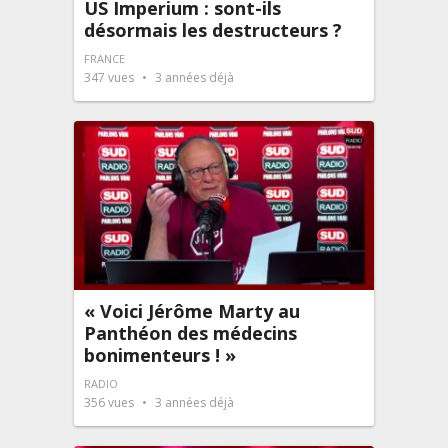
US Imperium : sont-ils
désormais les destructeurs ?
FRANCE
347
vues
3 années déjà
« Voici Jérôme Marty au
Panthéon des médecins
bonimenteurs ! »
RADIO
356
vues
3 années déjà