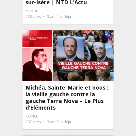
sur-Isère | NTD L’Actu
MONDE
278
vues
3 années déjà
Michéa, Sainte-Marie et nous :
la vieille gauche contre la
gauche Terra Nova – Le Plus
d’Eléments
FRANCE
297
vues
3 années déjà