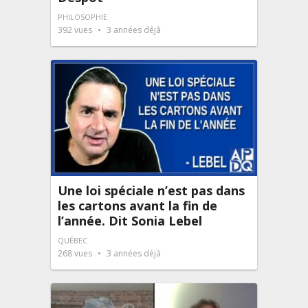
PHILOSOPHIE
392
vues
3 années déjà
Une loi spéciale n’est pas dans
les cartons avant la fin de
l’année. Dit Sonia Lebel
QUÉBEC
268
vues
3 années déjà