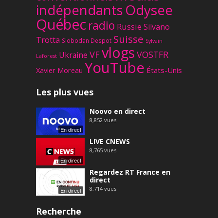
Odysee
indépendants
Québec
radio
Russie
Silvano
Suisse
Trotta
Slobodan Despot
Sylvain
vlogs
VF
VOSTFR
Ukraine
Laforest
YouTube
Xavier Moreau
États-Unis
Les plus vues
Noovo en direct
8,852
vues
En direct
LIVE CNEWS
8,765
vues
En direct
Regardez RT France en
direct
8,714
vues
En direct
Recherche