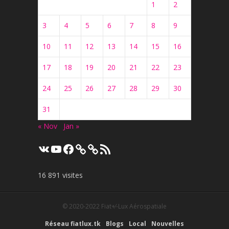
1
2
3
4
5
6
7
8
9
10
11
12
13
14
15
16
17
18
19
20
21
22
23
24
25
26
27
28
29
30
31
« Nov
Jan »
VK
YouTube
Facebook
Flux
RSS
16 891 visites
© 2020-2022
Fiat+⁄-Lux Aérospatiale
Réseau fiatlux.tk
Blogs
Local
Nouvelles