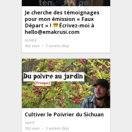
Je cherche des témoignages
pour mon émission « Faux
Départ » !
Écrivez-moi à
hello@emakrusi.com
MONDE
402
vues
3 années déjà
Cultiver le Poivrier du Sichuan
SANTÉ
362
vues
3 années déjà