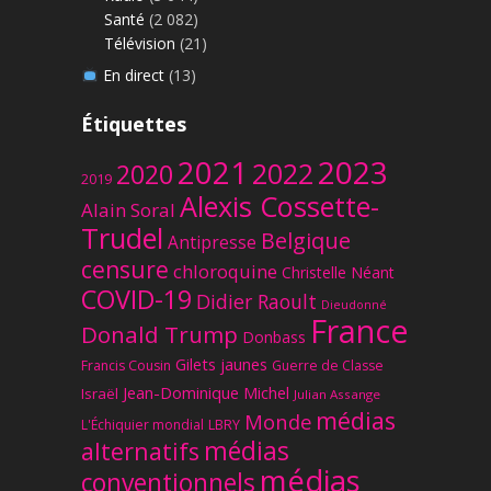
Santé
(2 082)
Télévision
(21)
En direct
(13)
Étiquettes
2023
2021
2022
2020
2019
Alexis Cossette-
Alain Soral
Trudel
Belgique
Antipresse
censure
chloroquine
Christelle Néant
COVID-19
Didier Raoult
Dieudonné
France
Donald Trump
Donbass
Gilets jaunes
Francis Cousin
Guerre de Classe
Jean-Dominique Michel
Israël
Julian Assange
médias
Monde
L'Échiquier mondial
LBRY
médias
alternatifs
médias
conventionnels