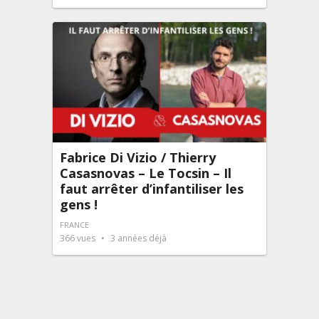
Fabrice Di Vizio / Thierry
Casasnovas – Le Tocsin – Il
faut arrêter d’infantiliser les
gens !
FRANCE
366
vues
3 années déjà