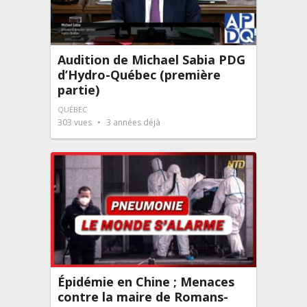
Audition de Michael Sabia PDG
d’Hydro-Québec (première
partie)
QUÉBEC
303
vues
3 années déjà
Épidémie en Chine ; Menaces
contre la maire de Romans-