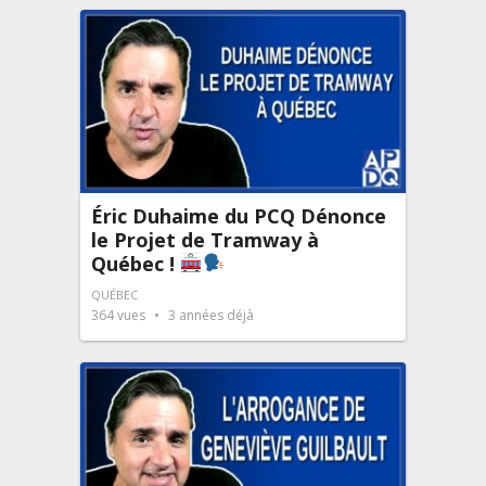
Éric Duhaime du PCQ Dénonce
le Projet de Tramway à
Québec !
QUÉBEC
364
vues
3 années déjà