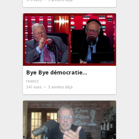
Bye Bye démocratie…
FRANCE
347
vues
3 années déjà