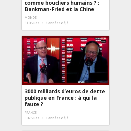
comme boucliers humains ? ;
Bankman-Fried et la Chine
MONDE
310
vues
3 années déjà
3000 milliards d’euros de dette
publique en France : à qui la
faute ?
FRANCE
307
vues
3 années déjà