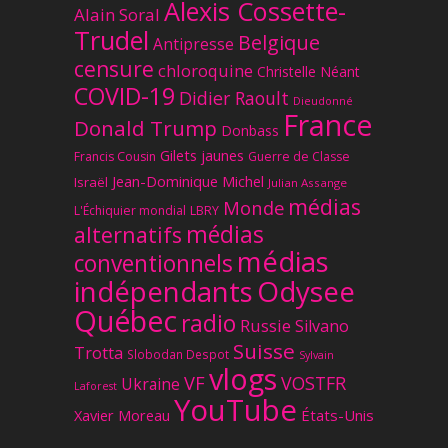
Alexis Cossette-
Alain Soral
Trudel
Belgique
Antipresse
censure
chloroquine
Christelle Néant
COVID-19
Didier Raoult
Dieudonné
France
Donald Trump
Donbass
Gilets jaunes
Francis Cousin
Guerre de Classe
Jean-Dominique Michel
Israël
Julian Assange
médias
Monde
L'Échiquier mondial
LBRY
médias
alternatifs
médias
conventionnels
Odysee
indépendants
Québec
radio
Russie
Silvano
Suisse
Trotta
Slobodan Despot
Sylvain
vlogs
VF
VOSTFR
Ukraine
Laforest
YouTube
Xavier Moreau
États-Unis