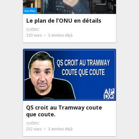
Le plan de l’ONU en détails
QUÉBEC
330
vues
3 années déjà
QS croit au Tramway coute
que coute.
QUÉBEC
252
vues
3 années déjà