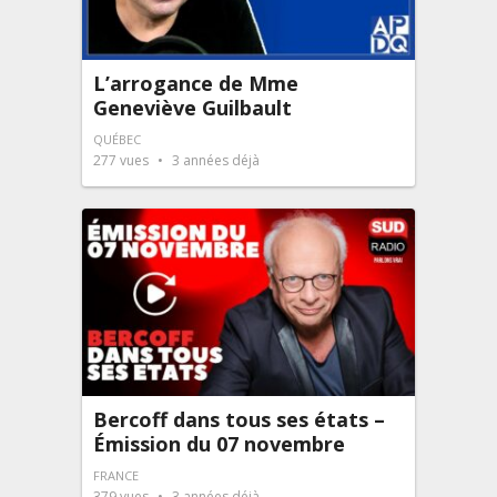
L’arrogance de Mme
Geneviève Guilbault
QUÉBEC
277
vues
3 années déjà
Bercoff dans tous ses états –
Émission du 07 novembre
FRANCE
379
vues
3 années déjà