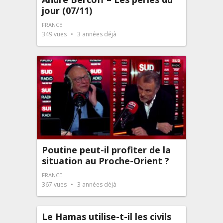
jour (07/11)
FRANCE
349
vues
3 années déjà
Poutine peut-il profiter de la
situation au Proche-Orient ?
FRANCE
367
vues
3 années déjà
Le Hamas utilise-t-il les civils