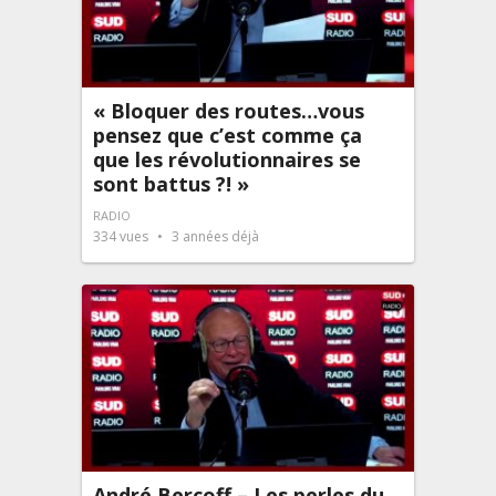
« Bloquer des routes…vous
pensez que c’est comme ça
que les révolutionnaires se
sont battus ?! »
RADIO
334
vues
3 années déjà
André Bercoff – Les perles du