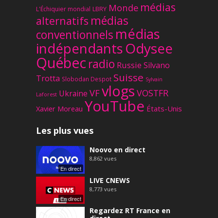
médias
Monde
L'Échiquier mondial
LBRY
médias
alternatifs
médias
conventionnels
Odysee
indépendants
Québec
radio
Russie
Silvano
Suisse
Trotta
Slobodan Despot
Sylvain
vlogs
VF
VOSTFR
Ukraine
Laforest
YouTube
Xavier Moreau
États-Unis
Les plus vues
Noovo en direct
8,862
vues
En direct
LIVE CNEWS
8,773
vues
En direct
Regardez RT France en