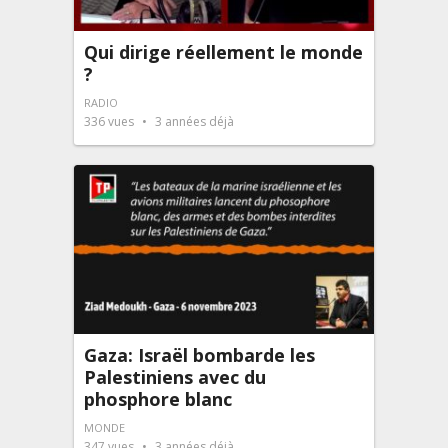
Qui dirige réellement le monde
?
RADIO
336
vues
3 années déjà
Gaza: Israël bombarde les
Palestiniens avec du
phosphore blanc
MONDE
347
vues
3 années déjà