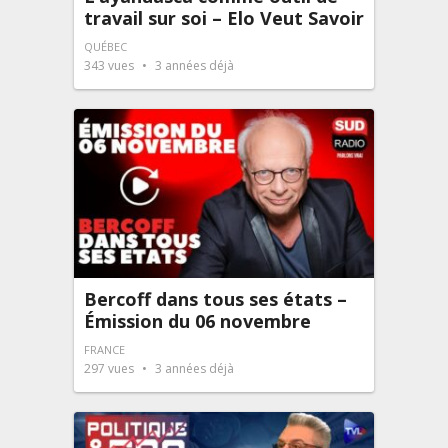
travail sur soi – Elo Veut Savoir
QUÉBEC
343
vues
3 années déjà
Bercoff dans tous ses états –
Émission du 06 novembre
FRANCE
297
vues
3 années déjà