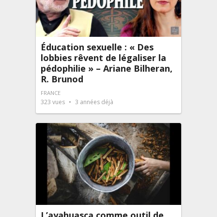
Éducation sexuelle : « Des
lobbies rêvent de légaliser la
pédophilie » – Ariane Bilheran,
R. Brunod
FRANCE
323
vues
3 années déjà
L’ayahuasca comme outil de