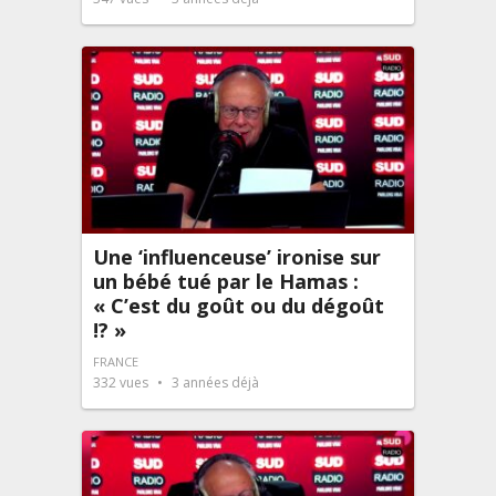
Une ‘influenceuse’ ironise sur
un bébé tué par le Hamas :
« C’est du goût ou du dégoût
!? »
FRANCE
332
vues
3 années déjà