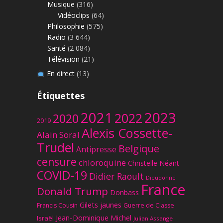
Musique
(316)
Vidéoclips
(64)
Philosophie
(575)
Radio
(3 644)
Santé
(2 084)
Télévision
(21)
En direct
(13)
Étiquettes
2023
2021
2022
2020
2019
Alexis Cossette-
Alain Soral
Trudel
Belgique
Antipresse
censure
chloroquine
Christelle Néant
COVID-19
Didier Raoult
Dieudonné
France
Donald Trump
Donbass
Gilets jaunes
Francis Cousin
Guerre de Classe
Jean-Dominique Michel
Israël
Julian Assange