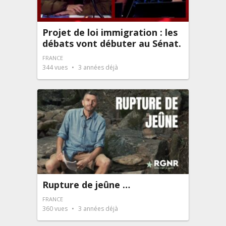
Projet de loi immigration : les
débats vont débuter au Sénat.
FRANCE
344
vues
3 années déjà
Rupture de jeûne …
FRANCE
360
vues
3 années déjà