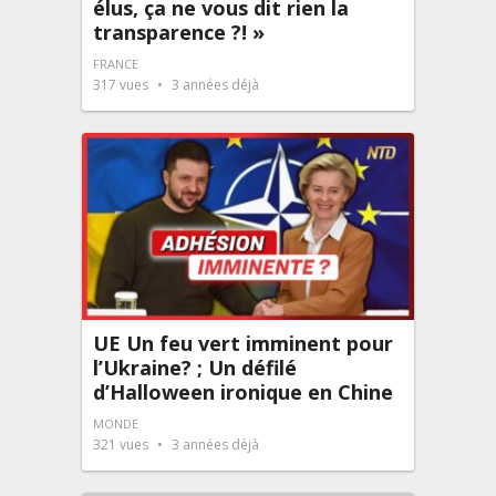
élus, ça ne vous dit rien la
transparence ?! »
FRANCE
317
vues
3 années déjà
UE Un feu vert imminent pour
l’Ukraine? ; Un défilé
d’Halloween ironique en Chine
MONDE
321
vues
3 années déjà