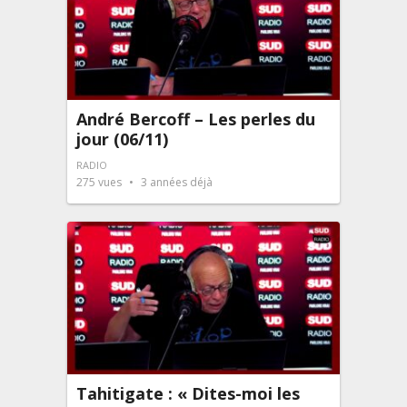
André Bercoff – Les perles du
jour (06/11)
RADIO
275
vues
3 années déjà
Tahitigate : « Dites-moi les