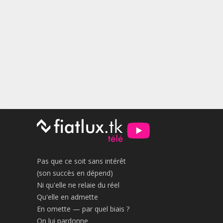
Pas que ce soit sans intérêt
(son succès en dépend)
Ni qu'elle ne relaie du réel
Qu'elle en admette
En omette — par quel biais ?
On lui pardonne