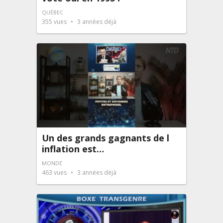
QUÉBEC
355
vues
3 années déjà
Un des grands gagnants de l
inflation est…
MONDE
463
vues
3 années déjà