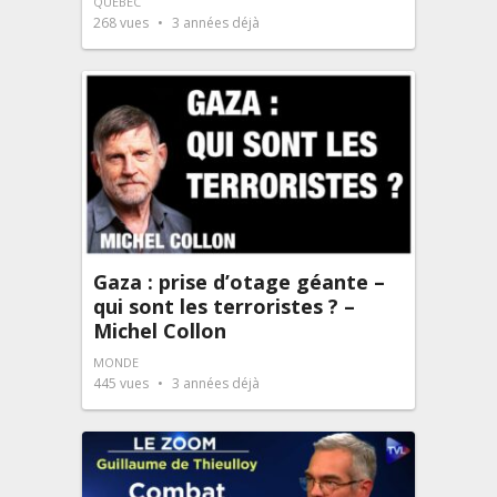
QUÉBEC
268
vues
3 années déjà
Gaza : prise d’otage géante –
qui sont les terroristes ? –
Michel Collon
MONDE
445
vues
3 années déjà