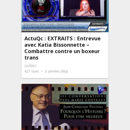
ActuQc : EXTRAITS : Entrevue
avec Katia Bissonnette –
Combattre contre un boxeur
trans
QUÉBEC
427
vues
3 années déjà