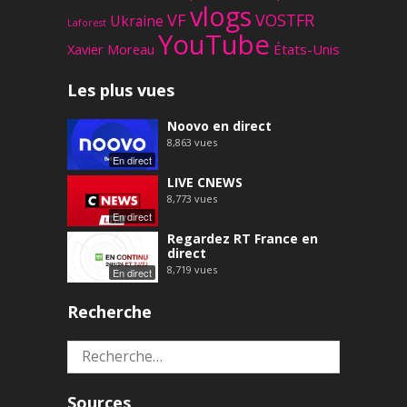
vlogs
VF
VOSTFR
Ukraine
Laforest
YouTube
Xavier Moreau
États-Unis
Les plus vues
Noovo en direct
8,863
vues
En direct
LIVE CNEWS
8,773
vues
En direct
Regardez RT France en
direct
8,719
vues
En direct
Recherche
Rechercher :
Sources