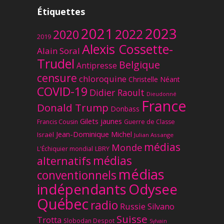
Étiquettes
2023
2021
2022
2020
2019
Alexis Cossette-
Alain Soral
Trudel
Belgique
Antipresse
censure
chloroquine
Christelle Néant
COVID-19
Didier Raoult
Dieudonné
France
Donald Trump
Donbass
Gilets jaunes
Francis Cousin
Guerre de Classe
Jean-Dominique Michel
Israël
Julian Assange
médias
Monde
L'Échiquier mondial
LBRY
médias
alternatifs
médias
conventionnels
Odysee
indépendants
Québec
radio
Russie
Silvano
Suisse
Trotta
Slobodan Despot
Sylvain