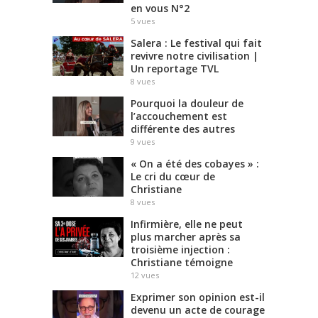
en vous N°2
5
vues
Salera : Le festival qui fait
revivre notre civilisation |
Un reportage TVL
8
vues
Pourquoi la douleur de
l’accouchement est
différente des autres
9
vues
« On a été des cobayes » :
Le cri du cœur de
Christiane
8
vues
Infirmière, elle ne peut
plus marcher après sa
troisième injection :
Christiane témoigne
12
vues
Exprimer son opinion est-il
devenu un acte de courage