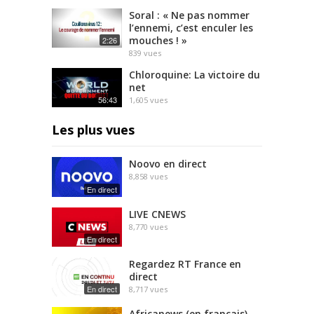
Soral : « Ne pas nommer
l’ennemi, c’est enculer les
mouches ! »
2:26
839
vues
Chloroquine: La victoire du
net
56:43
1,605
vues
Les plus vues
Noovo en direct
8,858
vues
En direct
LIVE CNEWS
8,770
vues
En direct
Regardez RT France en
direct
En direct
8,717
vues
Africanews (en français)