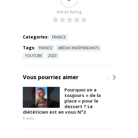
Dans cet
entretien
Article Rating
inédit, une
douanière
en poste à
Roissy
Categories:
FRANCE
Charles-de-
Tags:
FRANCE
MÉDIAS INDÉPENDANTS
Gaulle révèle
...
Read more
YOUTUBE
2023
Vous pourriez aimer
Pourquoi on a
toujours « de la
place » pour le
dessert ? Le
diététicien est en vous N°2
8
vues
5
vues