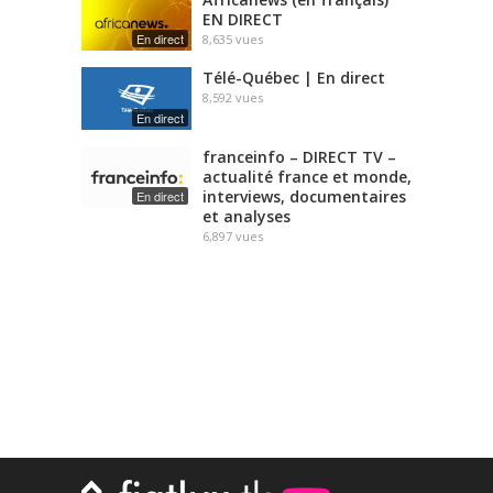
EN DIRECT
En direct
8,635
vues
Télé-Québec | En direct
8,592
vues
En direct
franceinfo – DIRECT TV –
actualité france et monde,
interviews, documentaires
En direct
et analyses
6,897
vues