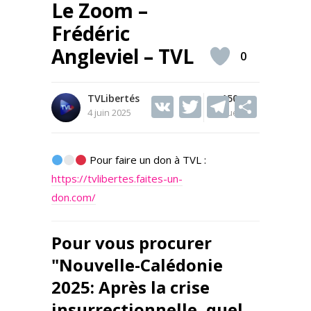
Le Zoom –
Frédéric
Angleviel – TVL
0
TVLibertés
V
T
150
T
S
4 juin 2025
Vues
K
w
el
h
itt
e
ar
Pour faire un don à TVL :
er
gr
e
https://tvlibertes.faites-un-
a
don.com/
m
Pour vous procurer
"Nouvelle-Calédonie
2025: Après la crise
insurrectionnelle, quel