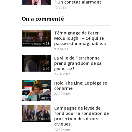
? Un constat alarmant.
10
vues
On a commenté
Témoignage de Peter
McCullough : « Ce qui se
passe est inimaginable. »
4:53
974
vues
La ville de Terrebonne
prend grand soin de sa
jeunesse !
3:19
2,298
vues
Hold The Line: Le piège se
confirme
2,497
vues
38:10
Campagne de levée de
fond pour la Fondation de
protection des droits
3:04:42
civiques
1,876
vues