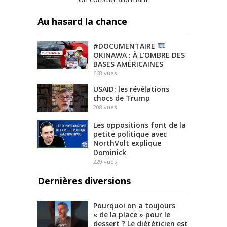
Au hasard la chance
#DOCUMENTAIRE
OKINAWA : À L’OMBRE DES
BASES AMÉRICAINES
668
vues
USAID: les révélations
chocs de Trump
208
vues
Les oppositions font de la
petite politique avec
NorthVolt explique
Dominick
229
vues
Dernières diversions
Pourquoi on a toujours
« de la place » pour le
dessert ? Le diététicien est