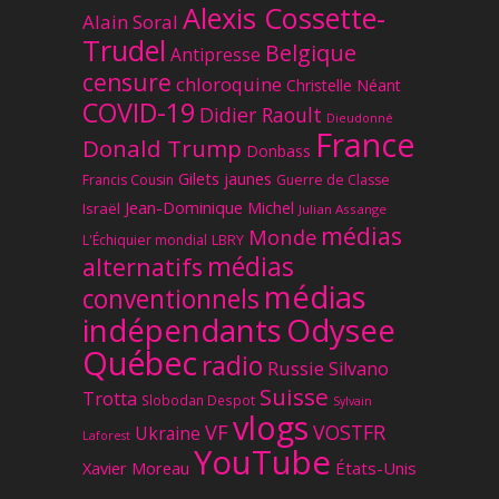
Alexis Cossette-
Alain Soral
Trudel
Belgique
Antipresse
censure
chloroquine
Christelle Néant
COVID-19
Didier Raoult
Dieudonné
France
Donald Trump
Donbass
Gilets jaunes
Francis Cousin
Guerre de Classe
Jean-Dominique Michel
Israël
Julian Assange
médias
Monde
L'Échiquier mondial
LBRY
médias
alternatifs
médias
conventionnels
Odysee
indépendants
Québec
radio
Russie
Silvano
Suisse
Trotta
Slobodan Despot
Sylvain
vlogs
VF
VOSTFR
Ukraine
Laforest
YouTube
Xavier Moreau
États-Unis