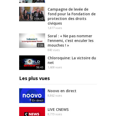
38:10
Campagne de levée de
fond pour la Fondation de
protection des droits
3:04:42
civiques
1,877
vues
Soral : « Ne pas nommer
l’ennemi, c’est enculer les
mouches ! »
2:26
840
vues
Chloroquine: La victoire du
net
56:43
1,608
vues
Les plus vues
Noovo en direct
8,862
vues
En direct
LIVE CNEWS
8,773
vues