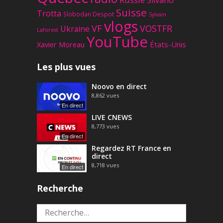
Suisse
Trotta
Slobodan Despot
Sylvain
vlogs
VF
VOSTFR
Ukraine
Laforest
YouTube
Xavier Moreau
États-Unis
Les plus vues
Noovo en direct
8,862
vues
En direct
LIVE CNEWS
8,773
vues
En direct
Regardez RT France en
direct
8,718
vues
En direct
Recherche
Rechercher :