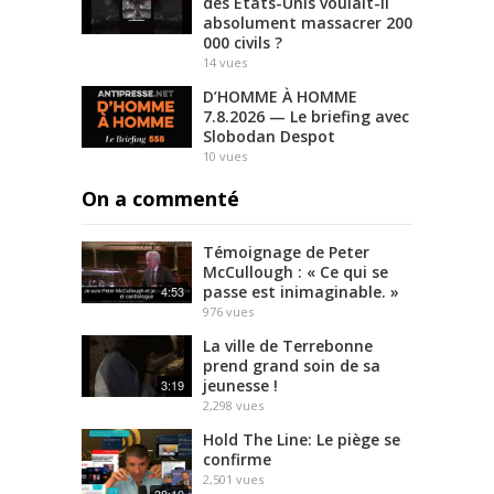
des États-Unis voulait-il
absolument massacrer 200
000 civils ?
14
vues
D’HOMME À HOMME
7.8.2026 — Le briefing avec
Slobodan Despot
10
vues
On a commenté
Témoignage de Peter
McCullough : « Ce qui se
passe est inimaginable. »
4:53
976
vues
La ville de Terrebonne
prend grand soin de sa
jeunesse !
3:19
2,298
vues
Hold The Line: Le piège se
confirme
2,501
vues