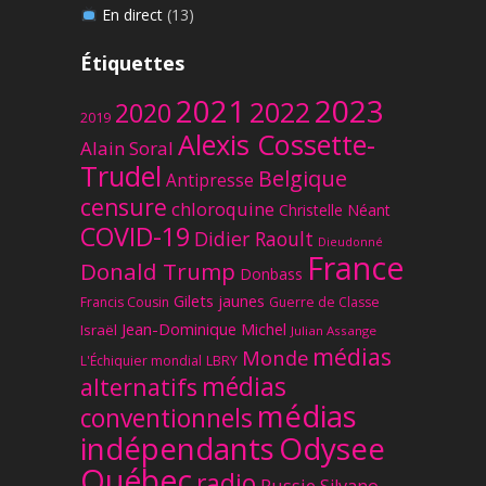
En direct
(13)
Étiquettes
2023
2021
2022
2020
2019
Alexis Cossette-
Alain Soral
Trudel
Belgique
Antipresse
censure
chloroquine
Christelle Néant
COVID-19
Didier Raoult
Dieudonné
France
Donald Trump
Donbass
Gilets jaunes
Francis Cousin
Guerre de Classe
Jean-Dominique Michel
Israël
Julian Assange
médias
Monde
L'Échiquier mondial
LBRY
médias
alternatifs
médias
conventionnels
Odysee
indépendants
Québec
radio
Russie
Silvano