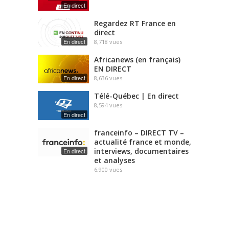
En direct
Regardez RT France en
direct
En direct
8,718
vues
Africanews (en français)
EN DIRECT
En direct
8,636
vues
Télé-Québec | En direct
8,594
vues
En direct
franceinfo – DIRECT TV –
actualité france et monde,
interviews, documentaires
En direct
et analyses
6,900
vues