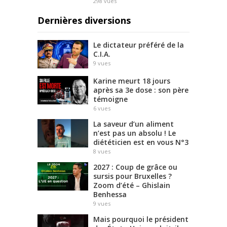
298
vues
Dernières diversions
Le dictateur préféré de la
C.I.A.
9
vues
Karine meurt 18 jours
après sa 3e dose : son père
témoigne
6
vues
La saveur d’un aliment
n’est pas un absolu ! Le
diététicien est en vous N°3
8
vues
2027 : Coup de grâce ou
sursis pour Bruxelles ?
Zoom d’été – Ghislain
Benhessa
9
vues
Mais pourquoi le président