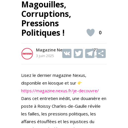
Magouilles,
Corruptions,
Pressions
Politiques !
0
Magazine Nexus
V
T
173
T
S
3 juin 2025
Vues
K
w
el
h
itt
e
ar
Lisez le dernier magazine Nexus,
er
gr
e
disponible en kiosque et sur
a
https://magazine.nexus.fr/je-decouvre/
m
Dans cet entretien inédit, une douanière en
poste à Roissy Charles-de-Gaulle révèle
les failles, les pressions politiques, les
affaires étouffées et les injustices du