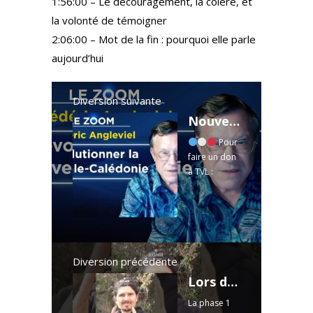
1:56:00 – Le découragement, la colère, et
la volonté de témoigner
2:06:00 – Mot de la fin : pourquoi elle parle
aujourd’hui
Diversion suivante
Nouvelle-Calédonie : une indépendance inéluctable ? - Le Zoom - Frédéric Angleviel - TVL
Pour
faire un don
à TVL :
https://tvlibe
rtes.faites-
un-don.com/
Pour vous
procurer
"Nouvelle-
Diversion précédente
Calédonie
Lors de son activité de détoxification, le foie peut produire des produits plus toxiques
2025: Après
La phase 1
la crise