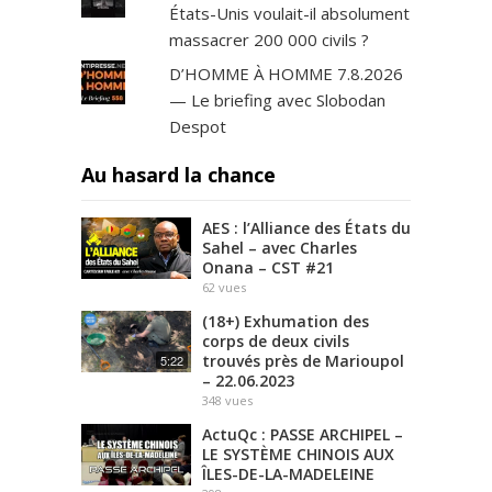
États-Unis voulait-il absolument
massacrer 200 000 civils ?
D’HOMME À HOMME 7.8.2026
— Le briefing avec Slobodan
Despot
Au hasard la chance
AES : l’Alliance des États du
Sahel – avec Charles
Onana – CST #21
62
vues
(18+) Exhumation des
corps de deux civils
trouvés près de Marioupol
5:22
– 22.06.2023
348
vues
ActuQc : PASSE ARCHIPEL –
LE SYSTÈME CHINOIS AUX
ÎLES-DE-LA-MADELEINE