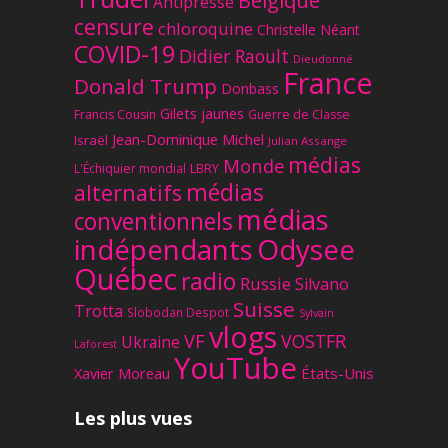
Belgique
Antipresse
censure
chloroquine
Christelle Néant
COVID-19
Didier Raoult
Dieudonné
France
Donald Trump
Donbass
Gilets jaunes
Francis Cousin
Guerre de Classe
Jean-Dominique Michel
Israël
Julian Assange
médias
Monde
L'Échiquier mondial
LBRY
médias
alternatifs
médias
conventionnels
Odysee
indépendants
Québec
radio
Russie
Silvano
Suisse
Trotta
Slobodan Despot
Sylvain
vlogs
VF
VOSTFR
Ukraine
Laforest
YouTube
Xavier Moreau
États-Unis
Les plus vues