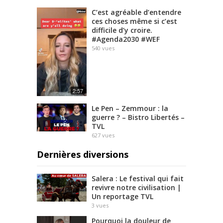
C’est agréable d’entendre
ces choses même si c’est
difficile d’y croire.
#Agenda2030 #WEF
540
vues
2:57
Le Pen – Zemmour : la
guerre ? – Bistro Libertés –
TVL
627
vues
Dernières diversions
Salera : Le festival qui fait
revivre notre civilisation |
Un reportage TVL
3
vues
Pourquoi la douleur de