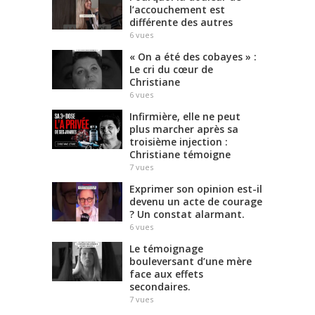
l’accouchement est
différente des autres
6
vues
« On a été des cobayes » :
Le cri du cœur de
Christiane
6
vues
Infirmière, elle ne peut
plus marcher après sa
troisième injection :
Christiane témoigne
7
vues
Exprimer son opinion est-il
devenu un acte de courage
? Un constat alarmant.
6
vues
Le témoignage
bouleversant d’une mère
face aux effets
secondaires.
7
vues