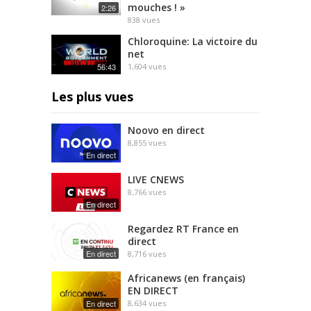
mouches ! »
2:26
838
vues
Chloroquine: La victoire du
net
56:43
1,604
vues
Les plus vues
Noovo en direct
8,855
vues
En direct
LIVE CNEWS
8,766
vues
En direct
Regardez RT France en
direct
En direct
8,716
vues
Africanews (en français)
EN DIRECT
En direct
8,634
vues