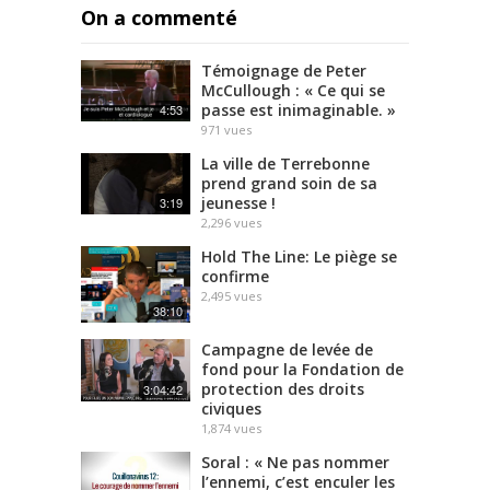
On a commenté
Témoignage de Peter
McCullough : « Ce qui se
passe est inimaginable. »
4:53
971
vues
La ville de Terrebonne
prend grand soin de sa
jeunesse !
3:19
2,296
vues
Hold The Line: Le piège se
confirme
2,495
vues
38:10
Campagne de levée de
fond pour la Fondation de
protection des droits
3:04:42
civiques
1,874
vues
Soral : « Ne pas nommer
l’ennemi, c’est enculer les