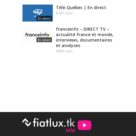
Télé-Québec | En direct
8,591
vues
En direct
franceinfo – DIRECT TV –
actualité france et monde,
interviews, documentaires
En direct
et analyses
6,896
vues