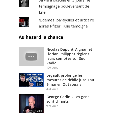
Sa vie a basculé en 3 jours : le
témoignage bouleversant de
Julie.
Œdèmes, paralysies et urticaire
après Pfizer : Julie témoigne
Au hasard la chance
Nicolas Dupont-Aignan et
Florian Philippot règlent
leurs comptes sur Sud
Radio !
170
vues
Legault prolonge les
mesures de débile jusqu’au
9 mai en Outaouais
9:00
474
vues
George Carlin – Les gens
sont chiants
919
vues
7:58