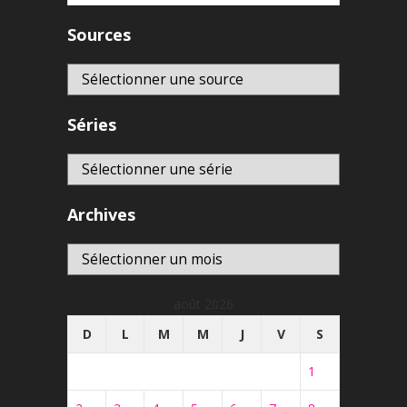
Sources
Séries
Archives
Archives
août 2026
D
L
M
M
J
V
S
1