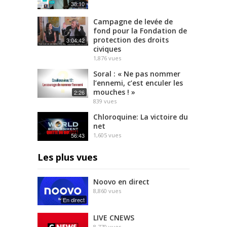
38:10
Campagne de levée de
fond pour la Fondation de
protection des droits
3:04:42
civiques
1,876
vues
Soral : « Ne pas nommer
l’ennemi, c’est enculer les
mouches ! »
2:26
839
vues
Chloroquine: La victoire du
net
56:43
1,605
vues
Les plus vues
Noovo en direct
8,860
vues
En direct
LIVE CNEWS
8,770
vues