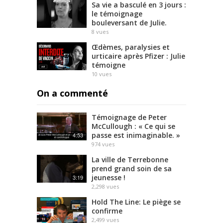
Sa vie a basculé en 3 jours :
le témoignage
bouleversant de Julie.
8
vues
Œdèmes, paralysies et
urticaire après Pfizer : Julie
témoigne
10
vues
On a commenté
Témoignage de Peter
McCullough : « Ce qui se
passe est inimaginable. »
4:53
974
vues
La ville de Terrebonne
prend grand soin de sa
jeunesse !
3:19
2,298
vues
Hold The Line: Le piège se
confirme
2,499
vues