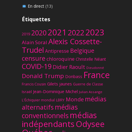
En direct
(13)
Étiquettes
2023
2021
2022
2020
2019
Alexis Cossette-
Alain Soral
Trudel
Belgique
Antipresse
censure
chloroquine
Christelle Néant
COVID-19
Didier Raoult
Dieudonné
France
Donald Trump
Donbass
Gilets jaunes
Francis Cousin
Guerre de Classe
Jean-Dominique Michel
Israël
Julian Assange
médias
Monde
L'Échiquier mondial
LBRY
médias
alternatifs
médias
conventionnels
Odysee
indépendants