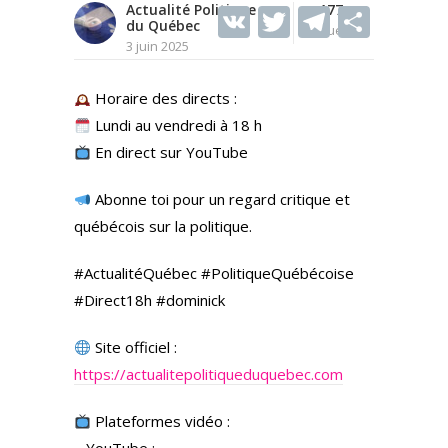
Actualité Politique
V
T
177
T
S
du Québec
Vues
K
w
el
h
3 juin 2025
itt
e
ar
Horaire des directs :
er
gr
e
Lundi au vendredi à 18 h
a
En direct sur YouTube
m
Abonne toi pour un regard critique et
québécois sur la politique.
#ActualitéQuébec #PolitiqueQuébécoise
#Direct18h #dominick
Site officiel :
https://actualitepolitiqueduquebec.com
Plateformes vidéo :