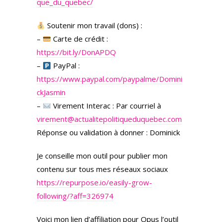
que_du_quebec/
Soutenir mon travail (dons) :
–
Carte de crédit :
https://bit.ly/DonAPDQ
–
PayPal :
https://www.paypal.com/paypalme/Domini
ckJasmin
–
Virement Interac : Par courriel à
virement@actualitepolitiqueduquebec.com
Réponse ou validation à donner : Dominick
Je conseille mon outil pour publier mon
contenu sur tous mes réseaux sociaux
https://repurpose.io/easily-grow-
following/?aff=326974
Voici mon lien d’affiliation pour Opus l’outil