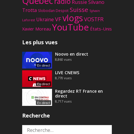
Québec
radio
Russie
Silvano
Suisse
Trotta
Slobodan Despot
Sylvain
vlogs
VF
VOSTFR
Ukraine
Laforest
YouTube
Xavier Moreau
États-Unis
Les plus vues
Noovo en direct
8,860
vues
En direct
LIVE CNEWS
8,770
vues
En direct
Regardez RT France en
direct
8,717
vues
En direct
Recherche
Rechercher :