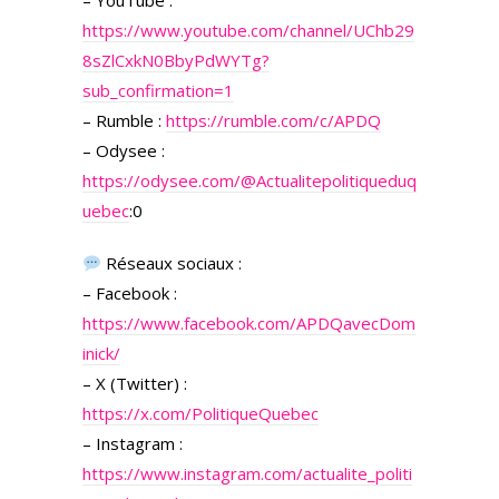
– YouTube :
https://www.youtube.com/channel/UChb29
8sZlCxkN0BbyPdWYTg?
sub_confirmation=1
– Rumble :
https://rumble.com/c/APDQ
– Odysee :
https://odysee.com/
@Actualitepolitiqueduq
uebec
:0
Réseaux sociaux :
– Facebook :
https://www.facebook.com/APDQavecDom
inick/
– X (Twitter) :
https://x.com/PolitiqueQuebec
– Instagram :
https://www.instagram.com/actualite_politi