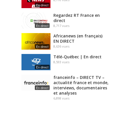
En direct
Regardez RT France en
direct
En direct
8,717
vues
Africanews (en français)
EN DIRECT
En direct
8,636
vues
Télé-Québec | En direct
8,593
vues
En direct
franceinfo – DIRECT TV –
actualité france et monde,
interviews, documentaires
En direct
et analyses
6,898
vues