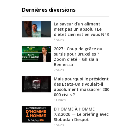
Dernières diversions
La saveur d’un aliment
n’est pas un absolu ! Le
diététicien est en vous N°3
3
vues
2027 : Coup de grâce ou
sursis pour Bruxelles ?
Zoom d’été – Ghislain
Benhessa
7
vues
Mais pourquoi le président
des États-Unis voulait-il
absolument massacrer 200
000 civils ?
11
vues
D’HOMME À HOMME
7.8.2026 — Le briefing avec
Slobodan Despot
8
vues