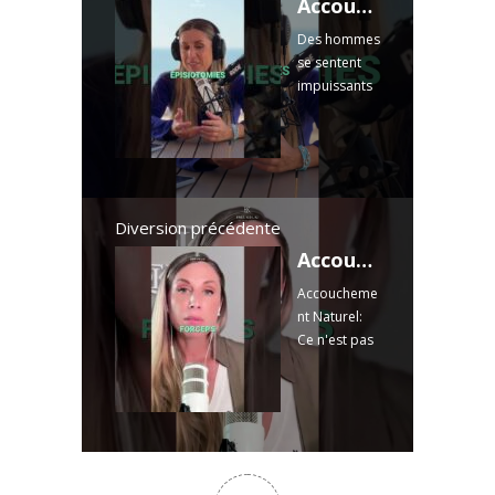
Accouchement : Le rôle de l'homme et l'impact psychologique
Des hommes
se sentent
impuissants
face à la
réalité des
violences
obstétricales
, engendrant
des
Diversion précédente
blocages et
Accouchement Naturel: Ce n'est pas seulement éviter la césarienne.
affectant leur
Accoucheme
intimité
nt Naturel:
après la
Ce n'est pas
naissance. La
seulement
réappropriat
éviter la
ion du ...
césarienne.
Read more
#Accouchem
entNaturel
#Grossesse