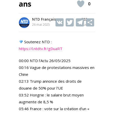
ans
0
NTD Français
V
T
202
T
S
26 mai 2025
Vues
K
w
el
h
itt
e
ar
Soutenez NTD :
er
gr
e
https://l.ntdtv.fr/gDuaRT
a
m
00:00 NTD l’Actu 26/05/2025
00:16 Vague de protestations massives en
Chine
02:13 Trump annonce des droits de
douane de 50% pour l’UE
03:52 Hongrie : le salaire brut moyen
augmente de 8,5 %
05:46 France : vote sur la création d’un «