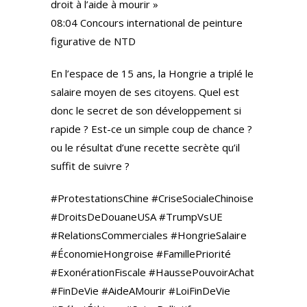
droit à l’aide à mourir »
08:04 Concours international de peinture
figurative de NTD
En l’espace de 15 ans, la Hongrie a triplé le
salaire moyen de ses citoyens. Quel est
donc le secret de son développement si
rapide ? Est-ce un simple coup de chance ?
ou le résultat d’une recette secrète qu’il
suffit de suivre ?
#ProtestationsChine #CriseSocialeChinoise
#DroitsDeDouaneUSA #TrumpVsUE
#RelationsCommerciales #HongrieSalaire
#ÉconomieHongroise #FamillePriorité
#ExonérationFiscale #HaussePouvoirAchat
#FinDeVie #AideAMourir #LoiFinDeVie