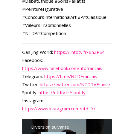
#DébatÉthique #SoinsPalliatifs
#PeintureFigurative
#ConcoursInternationalArt #ArtClassique
#ValeursTraditionnelles
#NTDArtCompetition
Gan Jing World:
https://l.ntdtv.fr/BhZPS4
Facebook:
https://www.facebook.com/ntdfrancais
Telegram:
https://t.me/NTDFrancais
Twitter:
https://twitter.com/NTDTVFrance
Spotify:
https://ntdtv.fr/spotify
Instagram:
https://www.instagram.com/ntd_fr/
Diversion suivante