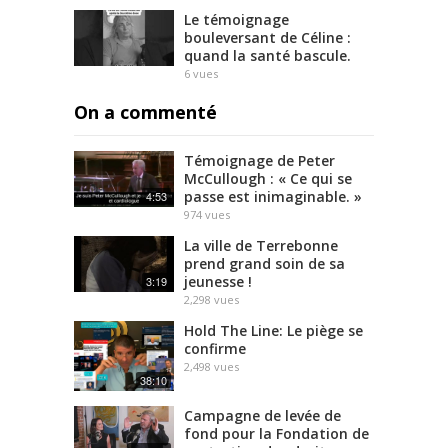
Le témoignage
bouleversant de Céline :
quand la santé bascule.
6
vues
On a commenté
Témoignage de Peter
McCullough : « Ce qui se
passe est inimaginable. »
4:53
974
vues
La ville de Terrebonne
prend grand soin de sa
jeunesse !
3:19
2,298
vues
Hold The Line: Le piège se
confirme
2,498
vues
38:10
Campagne de levée de
fond pour la Fondation de