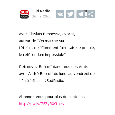
Sud Radio
V
T
200
T
S
26 mai 2025
Vues
K
w
el
h
itt
e
ar
Avec Ghislain Benhessa, avocat,
er
gr
e
auteur de "On marche sur la
a
tête" et de "Comment faire taire le peuple,
m
le référendum impossible"
Retrouvez Bercoff dans tous ses états
avec André Bercoff du lundi au vendredi de
12h à 14h sur #SudRadio.
Abonnez-vous pour plus de contenus :
http://ow.ly/7FZy50G1rry