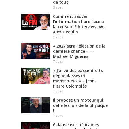
de tout.
5
vues
Comment sauver
l’information libre face à
la censure ? Interview avec
Alexis Poulin
8
vues
« 2027 sera l’élection de la
dernière chance » —
Michael Miguères
7
vues
« J’ai vu des passe-droits
dégueulasses et
monstrueux » – Jean-
Pierre Colombiès
3
vues
Il propose un moteur qui
défie les lois de la physique
!
9
vues
6 danseuses africaines