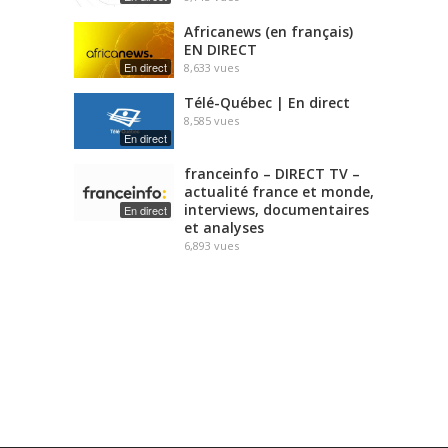
Africanews (en français)
EN DIRECT
En direct
8,633
vues
Télé-Québec | En direct
8,585
vues
En direct
franceinfo – DIRECT TV –
actualité france et monde,
interviews, documentaires
En direct
et analyses
6,893
vues