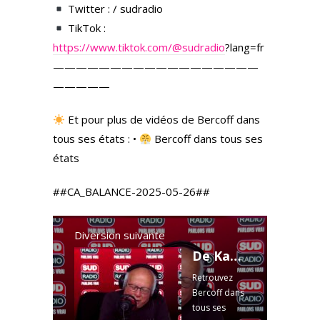
Twitter : / sudradio
TikTok :
https://www.tiktok.com/
@sudradio
?lang=fr
——————————————————
—————
Et pour plus de vidéos de Bercoff dans
tous ses états : •
Bercoff dans tous ses
états
##CA_BALANCE-2025-05-26##
Diversion suivante
De Kassovitz et El Atrassi, la chasse aux blancs se porte bien
Retrouvez
Bercoff dans
tous ses