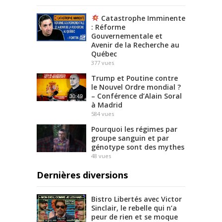
Catastrophe Imminente
: Réforme
Gouvernementale et
Avenir de la Recherche au
Québec
377
vues
Trump et Poutine contre
le Nouvel Ordre mondial ?
– Conférence d’Alain Soral
30:49
à Madrid
584
vues
Pourquoi les régimes par
groupe sanguin et par
génotype sont des mythes
48
vues
Dernières diversions
Bistro Libertés avec Victor
Sinclair, le rebelle qui n’a
peur de rien et se moque