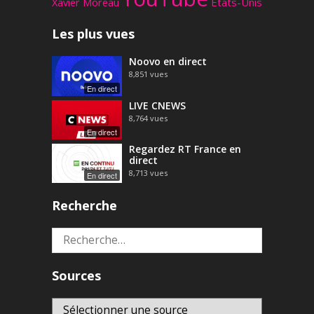
Xavier Moreau
États-Unis
Les plus vues
Noovo en direct
8,851
vues
En direct
LIVE CNEWS
8,764
vues
En direct
Regardez RT France en
direct
8,713
vues
En direct
Recherche
Rechercher :
Sources