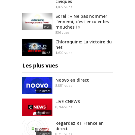
civiques
1,872
vues
Soral : « Ne pas nommer
l’ennemi, c’est enculer les
mouches ! »
2:26
836
vues
Chloroquine: La victoire du
net
56:43
1,602
vues
Les plus vues
Noovo en direct
8,851
vues
En direct
LIVE CNEWS
8,764
vues
En direct
Regardez RT France en
direct
En direct
8,713
vues