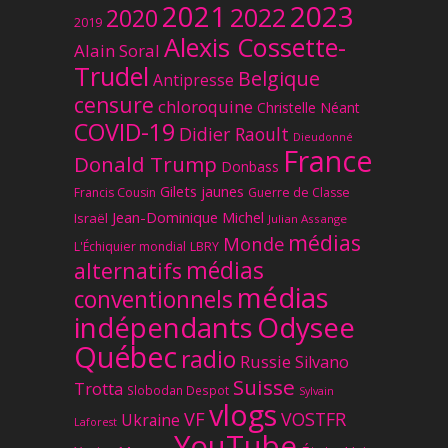
2023
2021
2022
2020
2019
Alexis Cossette-
Alain Soral
Trudel
Belgique
Antipresse
censure
chloroquine
Christelle Néant
COVID-19
Didier Raoult
Dieudonné
France
Donald Trump
Donbass
Gilets jaunes
Francis Cousin
Guerre de Classe
Jean-Dominique Michel
Israël
Julian Assange
médias
Monde
L'Échiquier mondial
LBRY
médias
alternatifs
médias
conventionnels
Odysee
indépendants
Québec
radio
Russie
Silvano
Suisse
Trotta
Slobodan Despot
Sylvain
vlogs
VF
VOSTFR
Ukraine
Laforest
YouTube