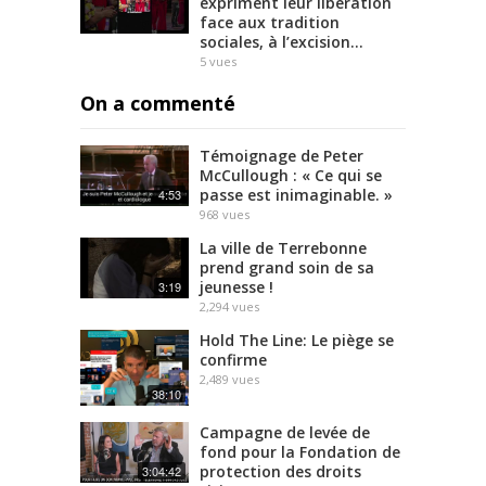
expriment leur libération
face aux tradition
sociales, à l’excision…
5
vues
On a commenté
Témoignage de Peter
McCullough : « Ce qui se
passe est inimaginable. »
4:53
968
vues
La ville de Terrebonne
prend grand soin de sa
jeunesse !
3:19
2,294
vues
Hold The Line: Le piège se
confirme
2,489
vues
38:10
Campagne de levée de
fond pour la Fondation de
protection des droits
3:04:42