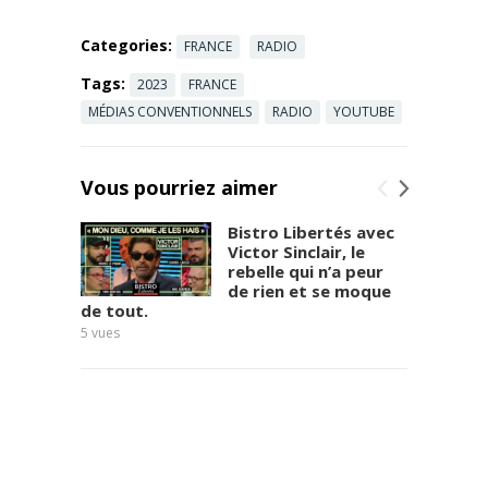
Read more
Categories:
FRANCE
RADIO
Tags:
2023
FRANCE
MÉDIAS CONVENTIONNELS
RADIO
YOUTUBE
Vous pourriez aimer
Bistro Libertés avec
Victor Sinclair, le
rebelle qui n’a peur
de rien et se moque
de tout.
Poulin
5
vues
8
vues