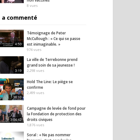
non vaccinés
8
vues
: Alexis Poulin
Pressions des
Le té
 a commenté
e l’hypocrisie
laboratoires
boulev
 des soignants non
pharmaceutiques : La HAS
quand 
és
passe à l’attaque !
9
vues
Témoignage de Peter
8
vues
McCullough : « Ce qui se passe
4:53
est inimaginable. »
974
vues
La ville de Terrebonne prend
grand soin de sa jeunesse !
3:19
2,298
vues
Hold The Line: Le piège se
confirme
2,499
vues
38:10
Campagne de levée de fond pour
la Fondation de protection des
3:04:42
droits civiques
1,876
vues
Soral : « Ne pas nommer