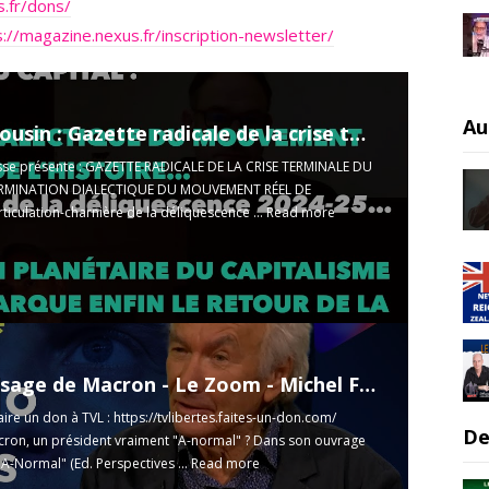
s.fr/dons/
s://magazine.nexus.fr/inscription-newsletter/
Au
Francis Cousin : Gazette radicale de la crise terminale du Capital, articulation-charnière 2024-2025
sse présente : GAZETTE RADICALE DE LA CRISE TERMINALE DU
ERMINATION DIALECTIQUE DU MOUVEMENT RÉEL DE
ticulation-charnière de la déliquescence ...
Read more
Le vrai visage de Macron - Le Zoom - Michel Fize - TVL
aire un don à TVL :
https://tvlibertes.faites-un-don.com/
De
on, un président vraiment "A-normal" ? Dans son ouvrage
A-Normal" (Ed. Perspectives ...
Read more