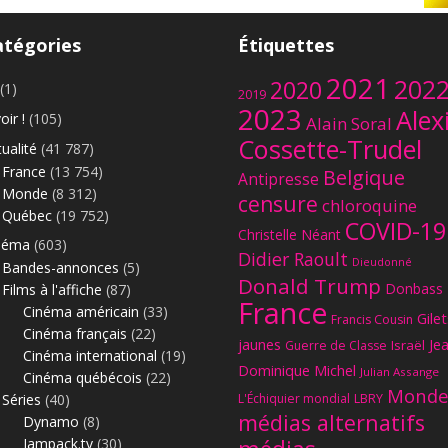
atégories
Étiquettes
2021
202
2020
(1)
2019
2023
Alex
oir !
(105)
Alain Soral
Cossette-Trudel
ualité
(41 787)
France
(13 754)
Belgique
Antipresse
Monde
(8 312)
censure
chloroquine
Québec
(19 752)
COVID-19
Christelle Néant
néma
(603)
Didier Raoult
Dieudonné
Bandes-annonces
(5)
Donald Trump
Donbass
Films à l'affiche
(87)
France
Cinéma américain
(33)
Gilet
Francis Cousin
Cinéma français
(22)
jaunes
Je
Israël
Guerre de Classe
Cinéma international
(19)
Dominique Michel
Julian Assange
Cinéma québécois
(22)
Monde
Séries
(40)
L'Échiquier mondial
LBRY
médias alternatifs
Dynamo
(8)
Jampack.tv
(30)