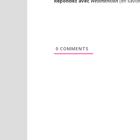
Répondez avec
Webmention
(
en savoi
0
COMMENTS