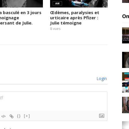
a basculé en 3 jours
Œdèmes, paralysies et
Covid 
On
émoignage
urticaire après Pfizer :
dénonc
ersant de Julie.
Julie témoigne
autour
vaccin
8
vues
8
vues
Login
{}
[+]