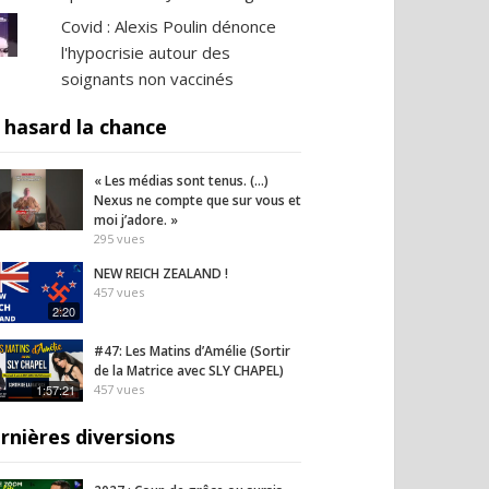
Covid : Alexis Poulin dénonce
l'hypocrisie autour des
soignants non vaccinés
 hasard la chance
« Les médias sont tenus. (…)
Nexus ne compte que sur vous et
moi j’adore. »
295
vues
NEW REICH ZEALAND !
457
vues
2:20
#47: Les Matins d’Amélie (Sortir
de la Matrice avec SLY CHAPEL)
1:57:21
457
vues
rnières diversions