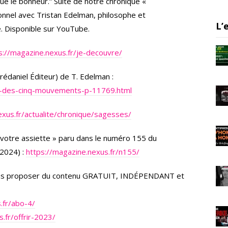
que le bonheur.” Suite de notre chronique «
er
gr
e
nnel avec Tristan Edelman, philosophe et
a
L’
e. Disponible sur YouTube.
m
s://magazine.nexus.fr/je-decouvre/
édaniel Éditeur) de T. Edelman :
rt-des-cinq-mouvements-p-11769.html
xus.fr/actualite/chronique/sagesses/
à votre assiette » paru dans le numéro 155 du
2024) :
https://magazine.nexus.fr/n155/
vous proposer du contenu GRATUIT, INDÉPENDANT et
.fr/abo-4/
.fr/offrir-2023/