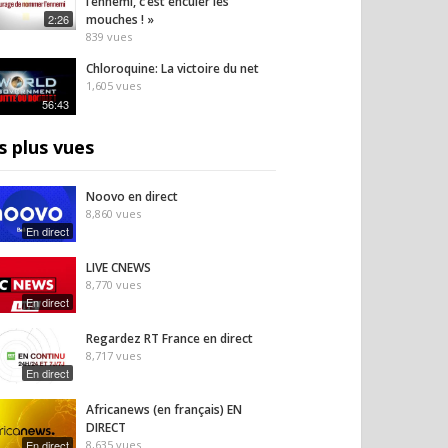
l’ennemi, c’est enculer les
2:26
mouches ! »
839
vues
Chloroquine: La victoire du net
1,605
vues
56:43
s plus vues
Noovo en direct
8,860
vues
En direct
LIVE CNEWS
8,770
vues
En direct
Regardez RT France en direct
8,717
vues
En direct
Africanews (en français) EN
DIRECT
En direct
8,635
vues