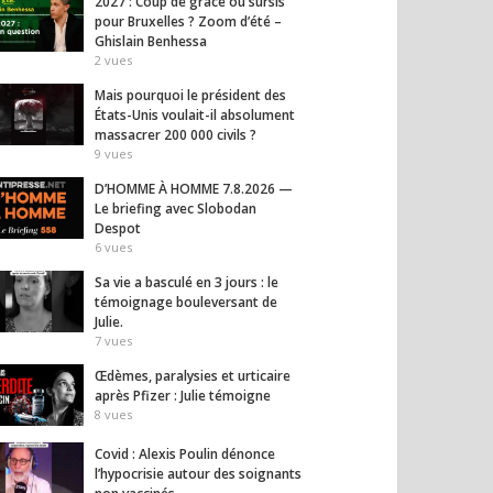
2027 : Coup de grâce ou sursis
pour Bruxelles ? Zoom d’été –
Ghislain Benhessa
2
vues
Mais pourquoi le président des
États-Unis voulait-il absolument
massacrer 200 000 civils ?
9
vues
D’HOMME À HOMME 7.8.2026 —
Le briefing avec Slobodan
Despot
6
vues
Sa vie a basculé en 3 jours : le
témoignage bouleversant de
Julie.
7
vues
Œdèmes, paralysies et urticaire
après Pfizer : Julie témoigne
8
vues
Covid : Alexis Poulin dénonce
l’hypocrisie autour des soignants