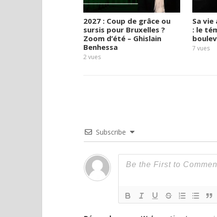
2027 : Coup de grâce ou
Sa vie 
sursis pour Bruxelles ?
: le t
Zoom d’été – Ghislain
boulev
Benhessa
7
vues
2
vues
Subscribe