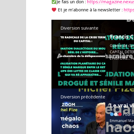
Je fais un don :
https://magazine.nexu
Et je m’abonne à la newsletter :
http
Diversion suivante
Guerre de cla
CAPITAL DÉT
L’HISTOIRE… Ar
Diversion précédente
Pour f
Emmanuel Macr
"Un président 