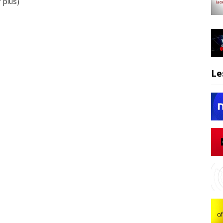
r plus
)
Le