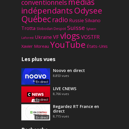
médias
conventionnels
Odysee
indépendants
Québec
radio
Russie
Silvano
Suisse
Trotta
Slobodan Despot
Sylvain
vlogs
VF
VOSTFR
Ukraine
Laforest
YouTube
Xavier Moreau
États-Unis
Les plus vues
Noovo en direct
8,853
vues
En direct
LIVE CNEWS
8,766
vues
En direct
Regardez RT France en
direct
8,715
vues
En direct