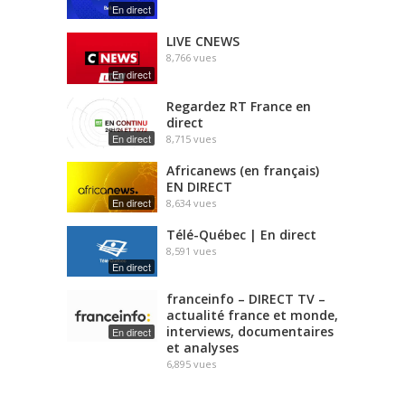
En direct
LIVE CNEWS
8,766
vues
En direct
Regardez RT France en
direct
En direct
8,715
vues
Africanews (en français)
EN DIRECT
En direct
8,634
vues
Télé-Québec | En direct
8,591
vues
En direct
franceinfo – DIRECT TV –
actualité france et monde,
interviews, documentaires
En direct
et analyses
6,895
vues