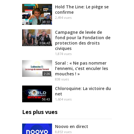
Hold The Line: Le piège se
confirme
2,494
vues
38:10
Campagne de levée de
fond pour la Fondation de
protection des droits
3:04:42
civiques
1,874
vues
Soral : « Ne pas nommer
l’ennemi, c’est enculer les
mouches ! »
2:26
838
vues
Chloroquine: La victoire du
net
56:43
1,604
vues
Les plus vues
Noovo en direct
8,853
vues