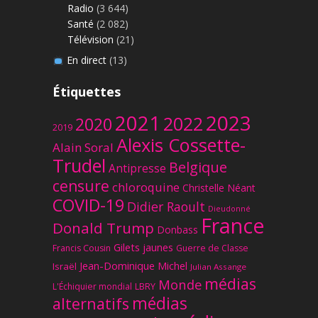
Radio
(3 644)
Santé
(2 082)
Télévision
(21)
En direct
(13)
Étiquettes
2023
2021
2022
2020
2019
Alexis Cossette-
Alain Soral
Trudel
Belgique
Antipresse
censure
chloroquine
Christelle Néant
COVID-19
Didier Raoult
Dieudonné
France
Donald Trump
Donbass
Gilets jaunes
Francis Cousin
Guerre de Classe
Jean-Dominique Michel
Israël
Julian Assange
médias
Monde
L'Échiquier mondial
LBRY
médias
alternatifs