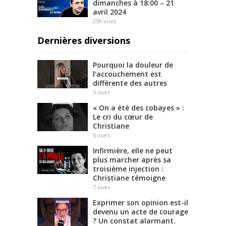
dimanches à 18:00 – 21
avril 2024
259
vues
Dernières diversions
Pourquoi la douleur de
l’accouchement est
différente des autres
5
vues
« On a été des cobayes » :
Le cri du cœur de
Christiane
6
vues
Infirmière, elle ne peut
plus marcher après sa
troisième injection :
Christiane témoigne
7
vues
Exprimer son opinion est-il
devenu un acte de courage
? Un constat alarmant.