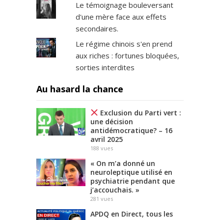
Le témoignage bouleversant
d'une mère face aux effets
secondaires.
Le régime chinois s'en prend
aux riches : fortunes bloquées,
sorties interdites
Au hasard la chance
Exclusion du Parti vert :
une décision
antidémocratique? – 16
avril 2025
188
vues
« On m’a donné un
neuroleptique utilisé en
psychiatrie pendant que
j’accouchais. »
281
vues
APDQ en Direct, tous les