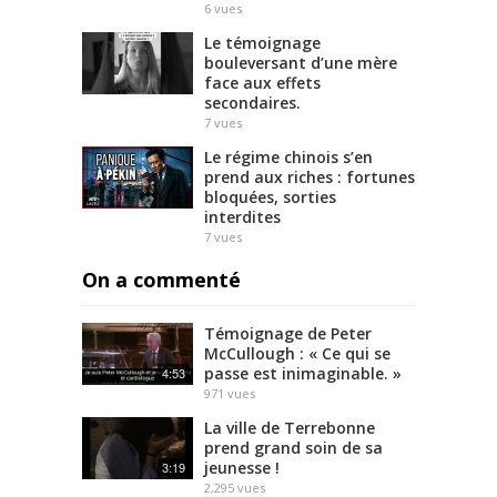
6
vues
Le témoignage
bouleversant d’une mère
face aux effets
secondaires.
7
vues
Le régime chinois s’en
prend aux riches : fortunes
bloquées, sorties
interdites
7
vues
On a commenté
Témoignage de Peter
McCullough : « Ce qui se
passe est inimaginable. »
4:53
971
vues
La ville de Terrebonne
prend grand soin de sa
jeunesse !
3:19
2,295
vues