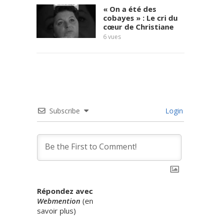
« On a été des
cobayes » : Le cri du
cœur de Christiane
6
vues
témoi
7
vues
Subscribe
Login
Répondez avec
Webmention
(
en
savoir plus
)