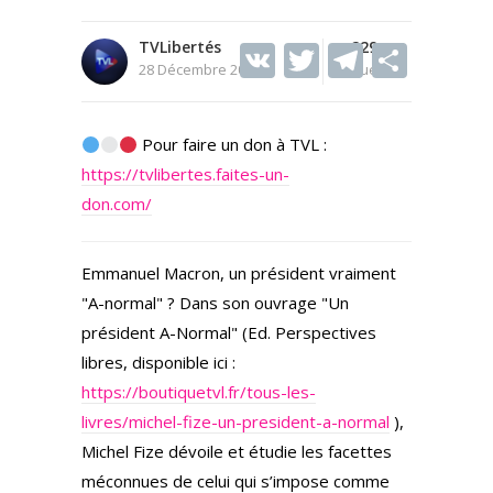
TVLibertés
V
T
229
T
S
28 Décembre 2024
Vues
K
w
el
h
itt
e
ar
Pour faire un don à TVL :
er
gr
e
https://tvlibertes.faites-un-
a
don.com/
m
Emmanuel Macron, un président vraiment
"A-normal" ? Dans son ouvrage "Un
président A-Normal" (Ed. Perspectives
libres, disponible ici :
https://boutiquetvl.fr/tous-les-
livres/michel-fize-un-president-a-normal
),
Michel Fize dévoile et étudie les facettes
méconnues de celui qui s’impose comme