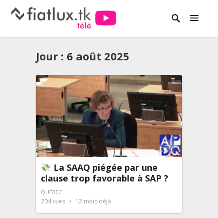
Jour :
6 août 2025
La SAAQ piégée par une
clause trop favorable à SAP ?
QUÉBEC
204
vues
12 mois déjà