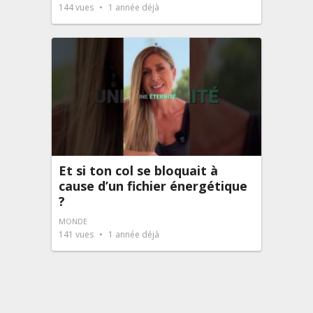
144
vues
1 année déjà
Et si ton col se bloquait à
cause d’un fichier énergétique
?
MONDE
141
vues
1 année déjà