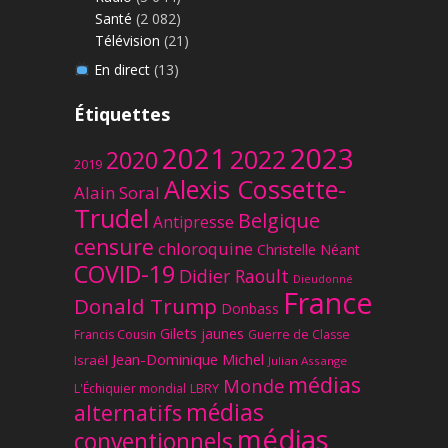
Santé
(2 082)
Télévision
(21)
En direct
(13)
Étiquettes
2023
2021
2022
2020
2019
Alexis Cossette-
Alain Soral
Trudel
Belgique
Antipresse
censure
chloroquine
Christelle Néant
COVID-19
Didier Raoult
Dieudonné
France
Donald Trump
Donbass
Gilets jaunes
Francis Cousin
Guerre de Classe
Jean-Dominique Michel
Israël
Julian Assange
médias
Monde
L'Échiquier mondial
LBRY
médias
alternatifs
médias
conventionnels