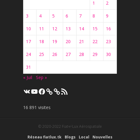
1
2
3
4
5
6
7
8
9
10
11
12
13
14
15
16
17
18
19
20
21
22
23
24
25
26
27
28
29
30
31
« Juil
Sep »
VK
YouTube
Facebook
Flux
RSS
16 891 visites
© 2020-2022
Fiat+⁄-Lux Aérospatiale
Réseau fiatlux.tk
Blogs
Local
Nouvelles