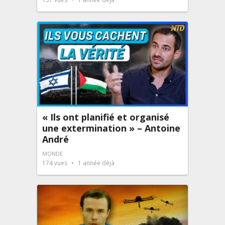
« Ils ont planifié et organisé
une extermination » – Antoine
André
MONDE
174
vues
1 année déjà