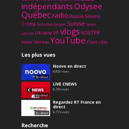
Odysee
indépendants
Québec
radio
Russie
Silvano
Suisse
Trotta
Slobodan Despot
Sylvain
vlogs
VF
VOSTFR
Ukraine
Laforest
YouTube
Xavier Moreau
États-Unis
Les plus vues
Noovo en direct
8,852
vues
En direct
LIVE CNEWS
8,765
vues
En direct
Regardez RT France en
direct
8,715
vues
En direct
Recherche