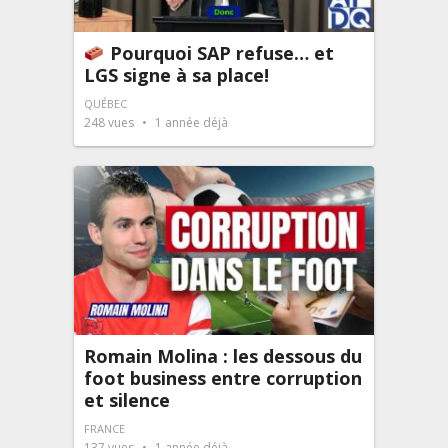
Pourquoi SAP refuse… et
LGS signe à sa place!
QUÉBEC
248
vues
1 année déjà
Romain Molina : les dessous du
foot business entre corruption
et silence
FRANCE
137
vues
1 année déjà