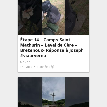
Étape 14 – Camps-Saint-
Mathurin – Laval de Cère –
Bretenoux- Réponse à Joseph
#viaarverna
MONDE
141
vues
1 année déjà