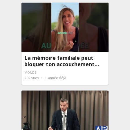
La mémoire familiale peut
bloquer ton accouchement…
MONDE
202
vues
1 année déjà