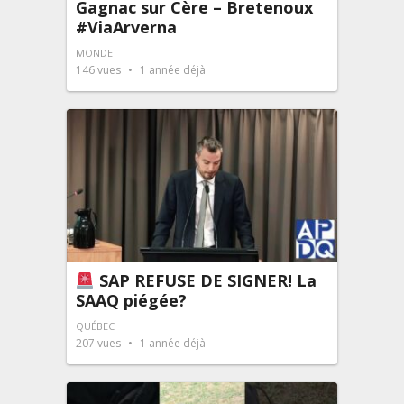
Gagnac sur Cère – Bretenoux
#ViaArverna
MONDE
146
vues
1 année déjà
SAP REFUSE DE SIGNER! La
SAAQ piégée?
QUÉBEC
207
vues
1 année déjà