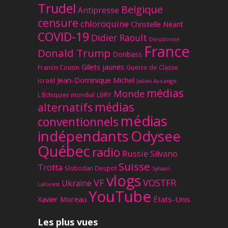
Trudel
Belgique
Antipresse
censure
chloroquine
Christelle Néant
COVID-19
Didier Raoult
Dieudonné
France
Donald Trump
Donbass
Gilets jaunes
Francis Cousin
Guerre de Classe
Jean-Dominique Michel
Israël
Julian Assange
médias
Monde
L'Échiquier mondial
LBRY
médias
alternatifs
médias
conventionnels
Odysee
indépendants
Québec
radio
Russie
Silvano
Suisse
Trotta
Slobodan Despot
Sylvain
vlogs
VF
VOSTFR
Ukraine
Laforest
YouTube
Xavier Moreau
États-Unis
Les plus vues