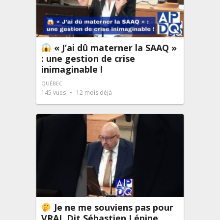
« J’ai dû materner la SAAQ »
: une gestion de crise
inimaginable !
QUÉBEC
145
vues
12 mois déjà
Je ne me souviens pas pour
VRAI. Dit Sébastien Lépine