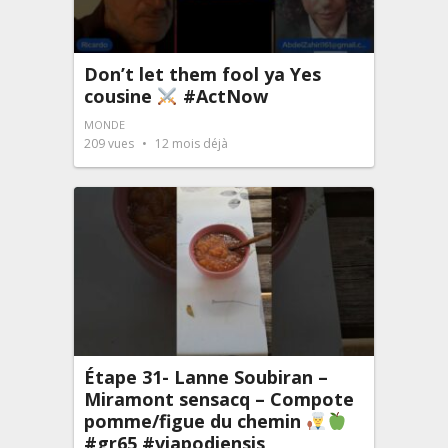
Don’t let them fool ya Yes
cousine
#ActNow
MONDE
209
vues
12 mois déjà
Étape 31- Lanne Soubiran –
Miramont sensacq – Compote
pomme/figue du chemin
#gr65 #viapodiensis