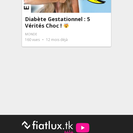
Diabète Gestationnel : 5
Vérités Choc !
MONDE
160
vues
12 mois déjà