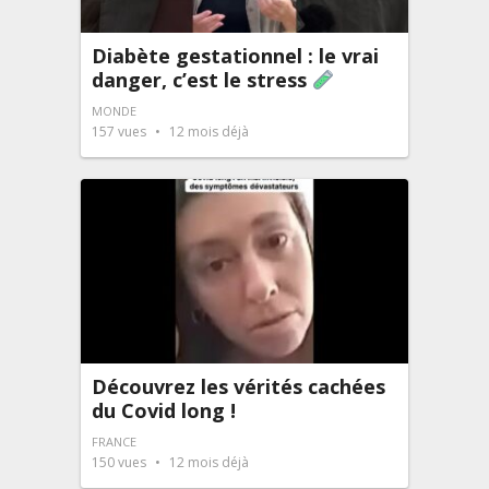
Diabète gestationnel : le vrai
danger, c’est le stress
MONDE
157
vues
12 mois déjà
Découvrez les vérités cachées
du Covid long !
FRANCE
150
vues
12 mois déjà