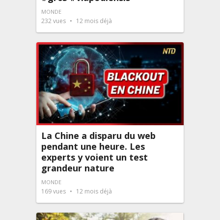
MONDE
232
vues
12 mois déjà
La Chine a disparu du web
pendant une heure. Les
experts y voient un test
grandeur nature
MONDE
169
vues
12 mois déjà