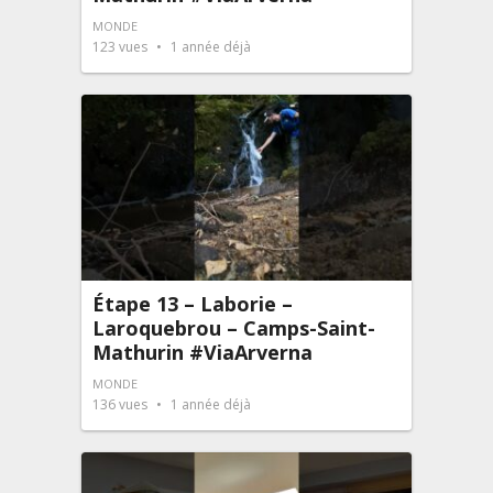
MONDE
123
vues
1 année déjà
Étape 13 – Laborie –
Laroquebrou – Camps-Saint-
Mathurin #ViaArverna
MONDE
136
vues
1 année déjà