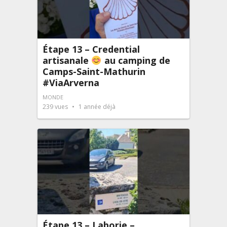
Étape 13 – Credential
artisanale
au camping de
Camps-Saint-Mathurin
#ViaArverna
MONDE
239
vues
1 année déjà
Étape 13 – Laborie –