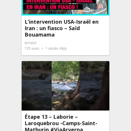
L’intervention USA-Israël en
Iran : un fiasco – Saïd
Bouamama
MONDE
135
vues
1 année déjà
Étape 13 – Laborie –
Laroquebrou -Camps-Saint-
Mathurin #ViaArverna