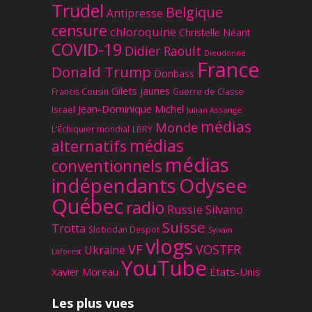
Trudel
Belgique
Antipresse
censure
chloroquine
Christelle Néant
COVID-19
Didier Raoult
Dieudonné
France
Donald Trump
Donbass
Gilets jaunes
Francis Cousin
Guerre de Classe
Jean-Dominique Michel
Israël
Julian Assange
médias
Monde
L'Échiquier mondial
LBRY
médias
alternatifs
médias
conventionnels
Odysee
indépendants
Québec
radio
Russie
Silvano
Suisse
Trotta
Slobodan Despot
Sylvain
vlogs
VF
VOSTFR
Ukraine
Laforest
YouTube
Xavier Moreau
États-Unis
Les plus vues