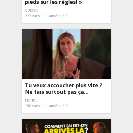
pieds sur les règles! »
QUÉBEC
223
vues
1 année déjà
Tu veux accoucher plus vite ?
Ne fais surtout pas ça…
MONDE
158
vues
1 année déjà