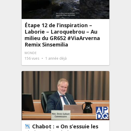
Étape 12 de l’inspiration –
Laborie – Laroquebrou – Au
milieu du GR652 #ViaArverna
Remix Sinsemilia
MONDE
156
vues
1 année déjà
Chabot : « On s’essuie les