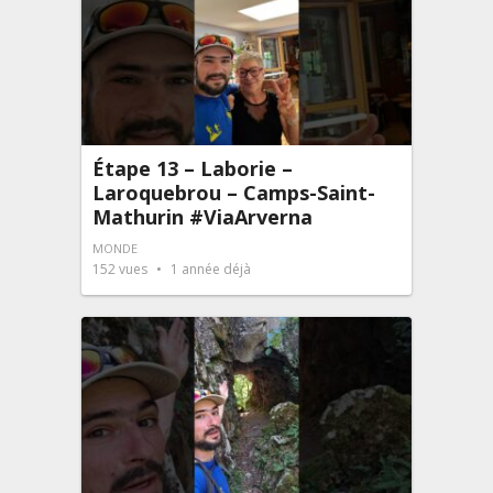
Étape 13 – Laborie –
Laroquebrou – Camps-Saint-
Mathurin #ViaArverna
MONDE
152
vues
1 année déjà