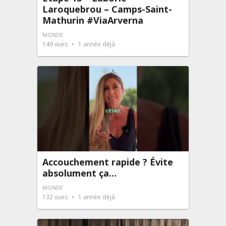
Laroquebrou – Camps-Saint-
Mathurin #ViaArverna
MONDE
149
vues
1 année déjà
Accouchement rapide ? Évite
absolument ça…
MONDE
132
vues
1 année déjà