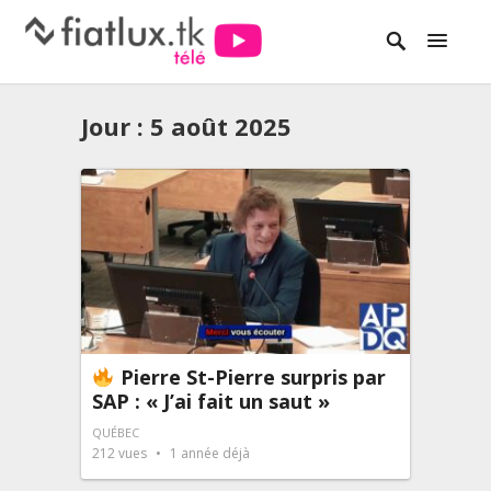
Jour :
5 août 2025
Pierre St-Pierre surpris par
SAP : « J’ai fait un saut »
QUÉBEC
212
vues
1 année déjà