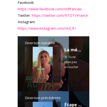
Facebook:
https://www.facebook.com/ntdfrancais
Twitter:
https://twitter.com/NTDTVFrance
Instagram:
https://www.instagram.com/ntd_fr/
Diversion suivante
La mémoire familiale peut bloquer ton accouchement…
Tu ne
peux pas
accoucher
pour toi si tu
portes
encore les
histoires des
autres. Des
fichiers
Diversion précédente
énergétiques
Étape 14 - Camps-Saint-Mathurin - Laval de Cère - Gagnac sur Cère - Bretenoux #ViaArverna