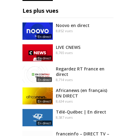
Les plus vues
Noovo en direct
8,852
vues
En direct
LIVE CNEWS
8,765
vues
En direct
Regardez RT France en
direct
En direct
8,714
vues
Africanews (en français)
EN DIRECT
En direct
8,634
vues
Télé-Québec | En direct
8,587
vues
En direct
franceinfo – DIRECT TV –