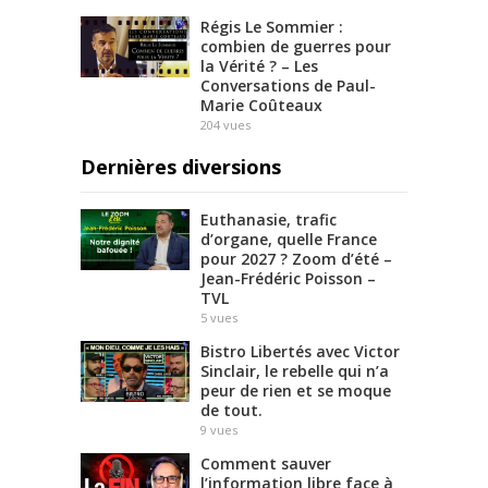
Régis Le Sommier :
combien de guerres pour
la Vérité ? – Les
Conversations de Paul-
Marie Coûteaux
204
vues
Dernières diversions
Euthanasie, trafic
d’organe, quelle France
pour 2027 ? Zoom d’été –
Jean-Frédéric Poisson –
TVL
5
vues
Bistro Libertés avec Victor
Sinclair, le rebelle qui n’a
peur de rien et se moque
de tout.
9
vues
Comment sauver
l’information libre face à