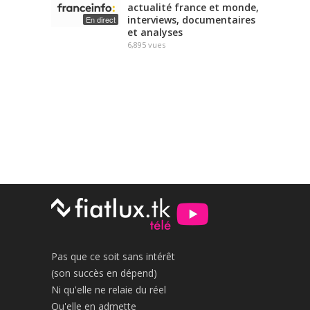
actualité france et monde,
interviews, documentaires
En direct
et analyses
6,895
vues
Pas que ce soit sans intérêt
(son succès en dépend)
Ni qu'elle ne relaie du réel
Qu'elle en admette