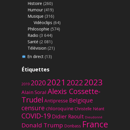
Histoire
(260)
Humour
(419)
Musique
(316)
Vidéoclips
(64)
Philosophie
(574)
Radio
(3 644)
Santé
(2 081)
Télévision
(21)
En direct
(13)
Étiquettes
2023
2021
2022
2020
2019
Alexis Cossette-
Alain Soral
Trudel
Belgique
Antipresse
censure
chloroquine
Christelle Néant
COVID-19
Didier Raoult
Dieudonné
France
Donald Trump
Donbass