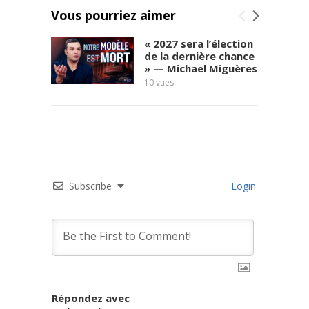
Vous pourriez aimer
« 2027 sera l’élection
de la dernière chance
» — Michael Miguères
10
vues
social
10
vues
Subscribe
Login
Répondez avec