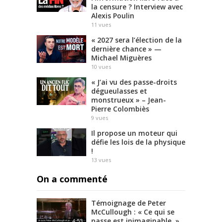
la censure ? Interview avec
Alexis Poulin
11
vues
« 2027 sera l’élection de la
dernière chance » —
Michael Miguères
10
vues
« J’ai vu des passe-droits
dégueulasses et
monstrueux » – Jean-
Pierre Colombiès
9
vues
Il propose un moteur qui
défie les lois de la physique
!
13
vues
On a commenté
Témoignage de Peter
McCullough : « Ce qui se
passe est inimaginable. »
4:53