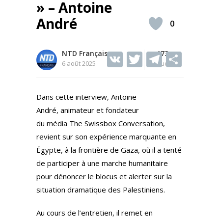
» – Antoine
André
0
NTD Français
V
T
173
T
S
6 août 2025
Vues
K
w
el
h
itt
e
ar
Dans cette interview, Antoine
er
gr
e
André, animateur et fondateur
a
du média The Swissbox Conversation,
m
revient sur son expérience marquante en
Égypte, à la frontière de Gaza, où il a tenté
de participer à une marche humanitaire
pour dénoncer le blocus et alerter sur la
situation dramatique des Palestiniens.
Au cours de l’entretien, il remet en