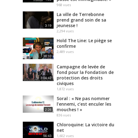
968
vues
La ville de Terrebonne
prend grand soin de sa
jeunesse !
3:19
2,294
vues
Hold The Line: Le piège se
confirme
2,489
vues
38:10
Campagne de levée de
fond pour la Fondation de
protection des droits
3:04:42
civiques
1,872
vues
Soral : « Ne pas nommer
l’ennemi, c’est enculer les
mouches ! »
2:26
836
vues
Chloroquine: La victoire du
net
56:43
1,602
vues