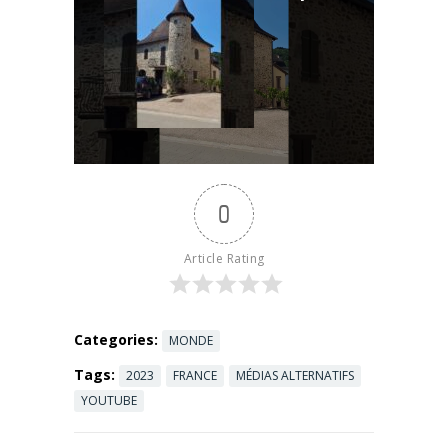
inconscients
ou
mémoires
transgénérat
ionnelles
peuvent
bloquer ...
Read more
0
Article Rating
Categories:
MONDE
Tags:
2023
FRANCE
MÉDIAS ALTERNATIFS
YOUTUBE