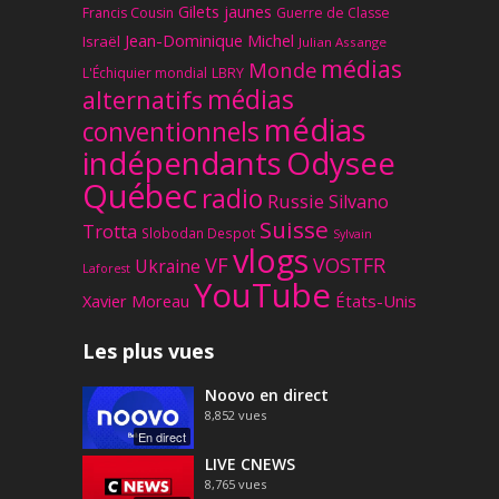
Gilets jaunes
Francis Cousin
Guerre de Classe
Jean-Dominique Michel
Israël
Julian Assange
médias
Monde
L'Échiquier mondial
LBRY
médias
alternatifs
médias
conventionnels
Odysee
indépendants
Québec
radio
Russie
Silvano
Suisse
Trotta
Slobodan Despot
Sylvain
vlogs
VF
VOSTFR
Ukraine
Laforest
YouTube
Xavier Moreau
États-Unis
Les plus vues
Noovo en direct
8,852
vues
En direct
LIVE CNEWS
8,765
vues