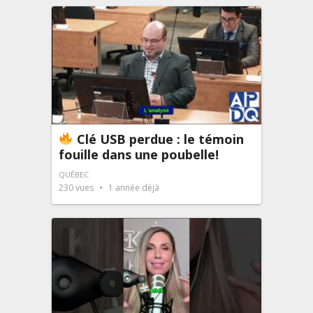
Clé USB perdue : le témoin
fouille dans une poubelle!
QUÉBEC
230
vues
1 année déjà