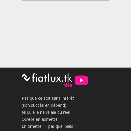
Pas que ce soit sans intérêt
(son succès en dépend)
Ni qu'elle ne relaie du réel
Qu'elle en admette
En omette — par quel biais ?