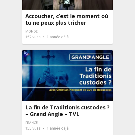
Accoucher, c’est le moment où
tu ne peux plus tricher
MONDE
157
vues
1 année déjà
La fin de Traditionis custodes ?
– Grand Angle – TVL
FRANCE
155
vues
1 année déjà