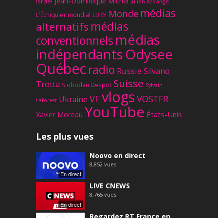
Jean-Dominique Michel
Israël
Julian Assange
médias
Monde
L'Échiquier mondial
LBRY
médias
alternatifs
médias
conventionnels
Odysee
indépendants
Québec
radio
Russie
Silvano
Suisse
Trotta
Slobodan Despot
Sylvain
vlogs
VF
VOSTFR
Ukraine
Laforest
YouTube
Xavier Moreau
États-Unis
Les plus vues
Noovo en direct
8,852
vues
En direct
LIVE CNEWS
8,765
vues
En direct
Regardez RT France en