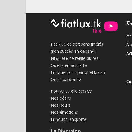
C
•••
Pas que ce soit sans intérêt
À v
(son succès en dépend)
Act
Ni qu'elle ne relaie du réel
Qu'elle en admette
En omette — par quel biais ?
On lui pardonne
Ci
Pourvu qu'elle
captive
Nos désirs
Nos peurs
Nos émotions
Et nous transporte
La Diversion