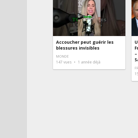
Accoucher peut guérir les
U
blessures invisibles
F
–
MONDE
S
147
vues
1 année déjà
F
1