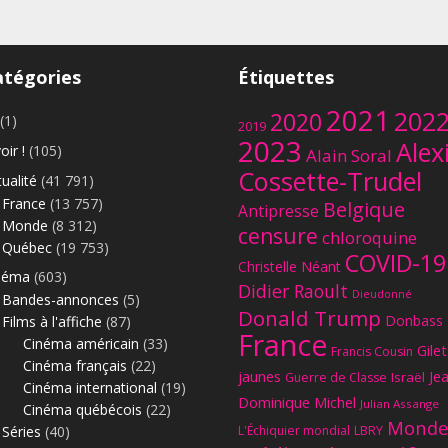
atégories
Étiquettes
2021
202
2020
(1)
2019
2023
Alex
oir !
(105)
Alain Soral
Cossette-Trudel
ualité
(41 791)
France
(13 757)
Belgique
Antipresse
Monde
(8 312)
censure
chloroquine
Québec
(19 753)
COVID-19
Christelle Néant
néma
(603)
Didier Raoult
Dieudonné
Bandes-annonces
(5)
Donald Trump
Donbass
Films à l'affiche
(87)
France
Cinéma américain
(33)
Gilet
Francis Cousin
Cinéma français
(22)
jaunes
Je
Israël
Guerre de Classe
Cinéma international
(19)
Dominique Michel
Julian Assange
Cinéma québécois
(22)
Monde
Séries
(40)
L'Échiquier mondial
LBRY