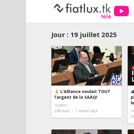
Jour :
19 juillet 2025
L’Alliance voulait TOUT
l’argent de la SAAQ!
p
l
QUÉBEC
248
vues
1 année déjà
F
2