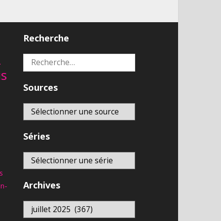
Recherche
2
Rechercher :
is
Sources
Séries
s
Archives
an-
Archives