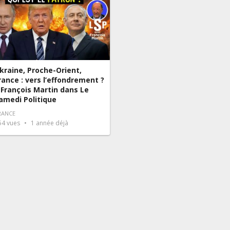
kraine, Proche-Orient,
rance : vers l’effondrement ?
 François Martin dans Le
amedi Politique
RANCE
54
vues
1 année déjà