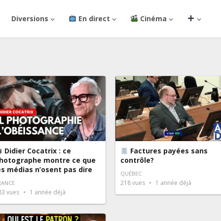
Diversions
En direct
Cinéma
Didier Cocatrix : ce
Factures payées sans
hotographe montre ce que
contrôle?
es médias n’osent pas dire
QUÉBEC
218
vues
1 année déjà
RANCE
83
vues
1 année déjà