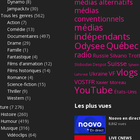
médias alternatifs
Dynamo
(8)
Jampack.tv
(30)
médias
Tous les genres
(562)
conventionnels
Action
(7)
médias
Comédie
(13)
indépendants
Documentaires
(497)
Québec
Odysee
Drame
(29)
Famille
(1)
radio
Russie
Silvano Trot
Fantastique
(4)
Suisse
Films d'animation
(12)
Slobodan Despot
Sylvain
vlogs
Films historiques
(14)
VF
Ukraine
Laforest
Romance
(4)
VOSTFR
Xavier Moreau
Science-fiction
(15)
YouTube
Thriller
(9)
États-Unis
Western
(1)
Les plus vues
lture
(7 276)
Histoire
(260)
Noovo en direc
Humour
(419)
8,862
vues
Musique
(316)
En direct
Vidéoclips
(64)
LIVE CNEWS