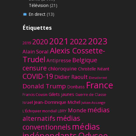
Télévision
(21)
En direct
(13)
Étiquettes
2023
2021
2022
2020
2019
Alexis Cossette-
Alain Soral
Trudel
Belgique
Antipresse
censure
chloroquine
Christelle Néant
COVID-19
Didier Raoult
Dieudonné
France
Donald Trump
Donbass
Gilets jaunes
Francis Cousin
Guerre de Classe
Jean-Dominique Michel
Israël
Julian Assange
médias
Monde
L'Échiquier mondial
LBRY
médias
alternatifs
médias
conventionnels
Odysee
indépendants