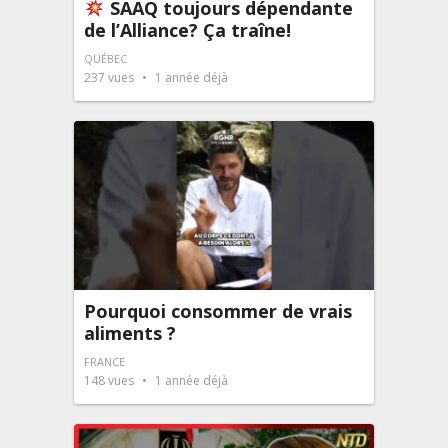
SAAQ toujours dépendante
de l’Alliance? Ça traîne!
QUÉBEC
237
vues
1 année déjà
Pourquoi consommer de vrais
aliments ?
FRANCE
148
vues
1 année déjà