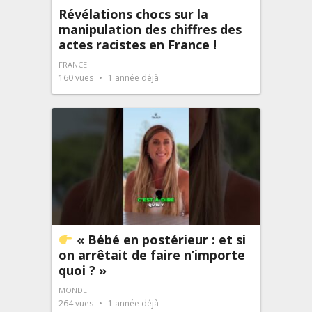
Révélations chocs sur la
manipulation des chiffres des
actes racistes en France !
FRANCE
160
vues
1 année déjà
« Bébé en postérieur : et si
on arrêtait de faire n’importe
quoi ? »
MONDE
264
vues
1 année déjà