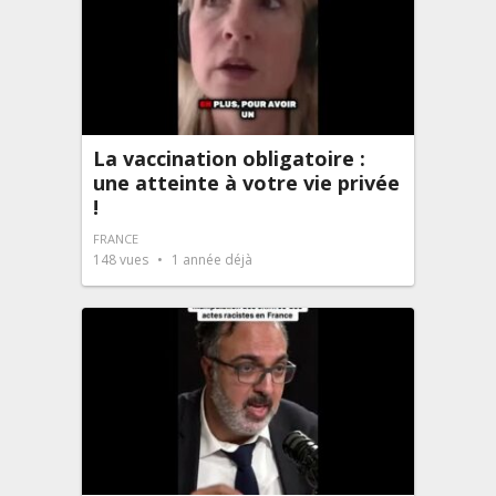
La vaccination obligatoire :
une atteinte à votre vie privée
!
FRANCE
148
vues
1 année déjà