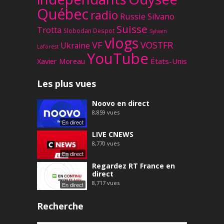
Québec
radio
Russie
Silvano
Suisse
Trotta
Slobodan Despot
Sylvain
vlogs
VF
VOSTFR
Ukraine
Laforest
YouTube
Xavier Moreau
États-Unis
Les plus vues
Noovo en direct
8,859
vues
En direct
LIVE CNEWS
8,770
vues
En direct
Regardez RT France en
direct
8,717
vues
En direct
Recherche