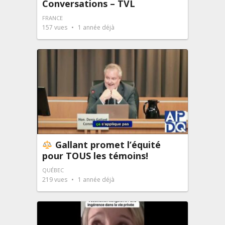
Conversations – TVL
FRANCE
157
vues
1 année déjà
Gallant promet l’équité
pour TOUS les témoins!
QUÉBEC
219
vues
1 année déjà