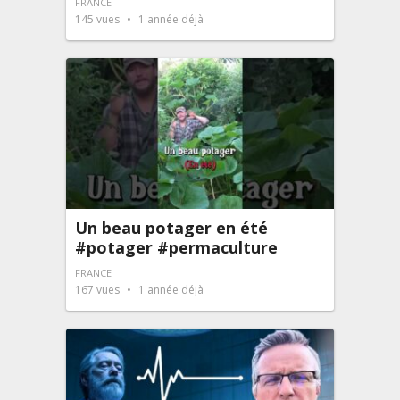
FRANCE
145
vues
1 année déjà
Un beau potager en été
#potager #permaculture
FRANCE
167
vues
1 année déjà