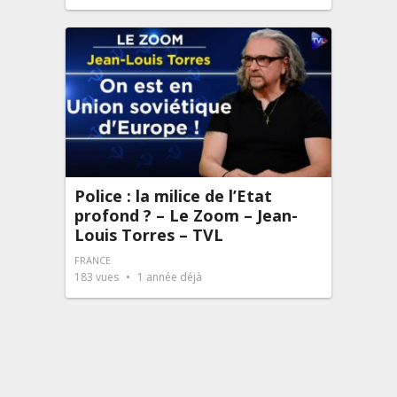
Police : la milice de l’Etat
profond ? – Le Zoom – Jean-
Louis Torres – TVL
FRANCE
183
vues
1 année déjà