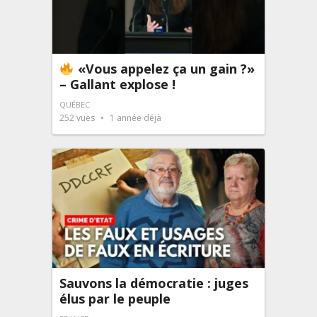
«Vous appelez ça un gain ?»
– Gallant explose !
QUÉBEC
252
vues
1 année déjà
Sauvons la démocratie : juges
élus par le peuple