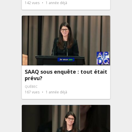
142
vues
1 année déjà
SAAQ sous enquête : tout était
prévu?
QUÉBEC
167
vues
1 année déjà