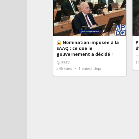
Nomination imposée à la
P
SAAQ : ce que le
d
gouvernement a décidé !
F
1
QUÉBEC
246
vues
1 année déjà