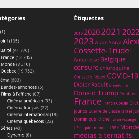
atégories
Étiquettes
2021
202
2020
(1)
2019
2023
Alex
oir !
(105)
Alain Soral
Cossette-Trudel
ualité
(41 776)
France
(13 745)
Belgique
Antipresse
Monde
(8 310)
censure
chloroquine
Québec
(19 752)
COVID-19
Christelle Néant
néma
(603)
Didier Raoult
Dieudonné
Bandes-annonces
(5)
Donald Trump
Donbass
Films à l'affiche
(87)
France
Cinéma américain
(33)
Gilet
Francis Cousin
Cinéma français
(22)
jaunes
Je
Israël
Guerre de Classe
Cinéma international
(19)
Dominique Michel
Julian Assange
Cinéma québécois
(22)
Monde
Séries
(40)
L'Échiquier mondial
LBRY
médias alternatifs
Dynamo
(8)