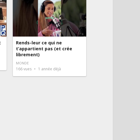
t
Rends-leur ce qui ne
t’appartient pas (et crée
librement)
MONDE
166
vues
1 année déjà