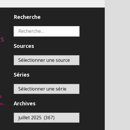
Recherche
2
Rechercher :
is
Sources
Séries
s
Archives
an-
Archives