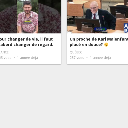
our changer de vie, il faut
Un proche de Karl Malenfan
’abord changer de regard.
placé en douce?
RANCE
QUÉBEC
53
vues
1 année déjà
237
vues
1 année déjà