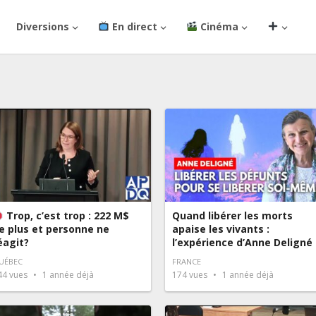
Diversions
En direct
Cinéma
Trop, c’est trop : 222 M$
Quand libérer les morts
e plus et personne ne
apaise les vivants :
éagit?
l’expérience d’Anne Deligné
UÉBEC
FRANCE
44
vues
1 année déjà
174
vues
1 année déjà