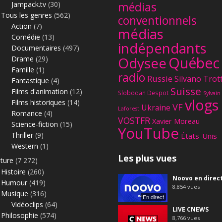
Jampack.tv
(30)
médias
Tous les genres
(562)
conventionnels
Action
(7)
médias
Comédie
(13)
indépendants
Documentaires
(497)
Québec
Odysee
Drame
(29)
Famille
(1)
radio
Russie
Silvano Trot
Fantastique
(4)
Suisse
Films d'animation
(12)
Slobodan Despot
Sylvain
vlogs
Films historiques
(14)
VF
Ukraine
Laforest
Romance
(4)
VOSTFR
Xavier Moreau
Science-fiction
(15)
YouTube
Thriller
(9)
États-Unis
Western
(1)
Les plus vues
lture
(7 272)
Histoire
(260)
Noovo en direc
Humour
(419)
8,854
vues
Musique
(316)
En direct
Vidéoclips
(64)
LIVE CNEWS
Philosophie
(574)
8,766
vues