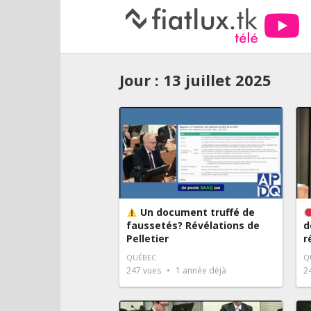
Jour :
13 juillet 2025
Un document truffé de
faussetés? Révélations de
d
Pelletier
r
QUÉBEC
Q
247
vues
1 année déjà
2