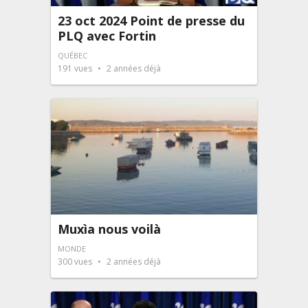
23 oct 2024 Point de presse du
PLQ avec Fortin
QUÉBEC
191
vues
2 années déjà
Muxìa nous voilà
MONDE
300
vues
2 années déjà