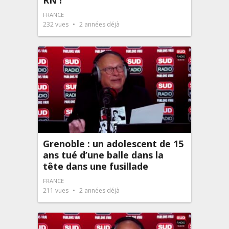
RN !
FRANCE
232
vues
2 années déjà
Grenoble : un adolescent de 15
ans tué d’une balle dans la
tête dans une fusillade
FRANCE
211
vues
2 années déjà