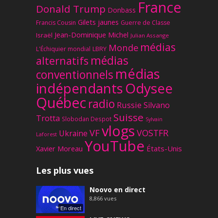
France
Donald Trump
Donbass
Gilets jaunes
Francis Cousin
Guerre de Classe
Jean-Dominique Michel
Israël
Julian Assange
médias
Monde
L'Échiquier mondial
LBRY
médias
alternatifs
médias
conventionnels
Odysee
indépendants
Québec
radio
Russie
Silvano
Suisse
Trotta
Slobodan Despot
Sylvain
vlogs
VF
VOSTFR
Ukraine
Laforest
YouTube
Xavier Moreau
États-Unis
Les plus vues
Noovo en direct
8,866
vues
En direct