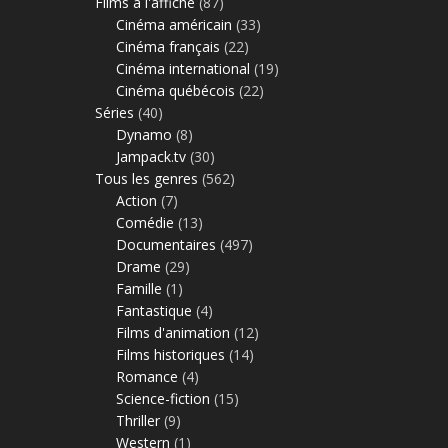
Films à l'affiche
(87)
Cinéma américain
(33)
Cinéma français
(22)
Cinéma international
(19)
Cinéma québécois
(22)
Séries
(40)
Dynamo
(8)
Jampack.tv
(30)
Tous les genres
(562)
Action
(7)
Comédie
(13)
Documentaires
(497)
Drame
(29)
Famille
(1)
Fantastique
(4)
Films d'animation
(12)
Films historiques
(14)
Romance
(4)
Science-fiction
(15)
Thriller
(9)
Western
(1)