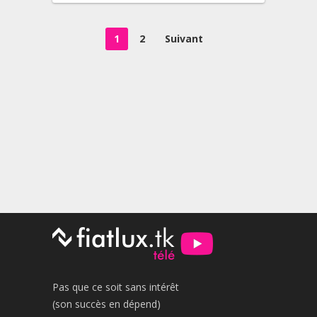
Pagination
1
2
Suivant
des
publications
Pas que ce soit sans intérêt
(son succès en dépend)