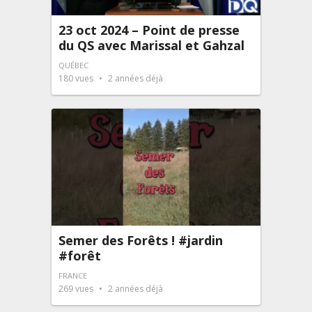
23 oct 2024 – Point de presse
du QS avec Marissal et Gahzal
QUÉBEC
180
vues
2 années déjà
Semer des Forêts ! #jardin
#forêt
FRANCE
269
vues
2 années déjà