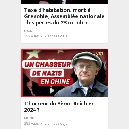
Taxe d’habitation, mort à
Grenoble, Assemblée nationale
: les perles du 23 octobre
FRANCE
253
vues
2 années déjà
L’horreur du 3ème Reich en
2024 ?
MONDE
283
vues
2 années déjà