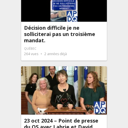
Décision difficile je ne
solliciterai pas un troisième
mandat.
QUÉBEC
264
vues
2 années déjà
23 oct 2024 – Point de presse
du QS avec Labrie et David