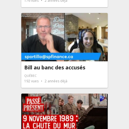
176
vues
2 années déjà
Bill au banc des accusés
QUÉBEC
192
vues
2 années déjà