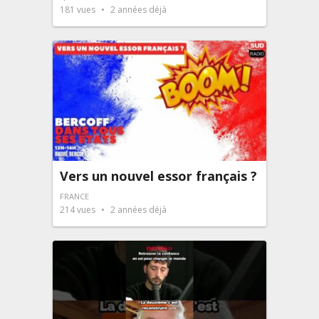
181
vues
2 années déjà
Vers un nouvel essor français ?
FRANCE
214
vues
2 années déjà