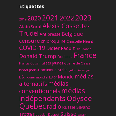
Étiquettes
2023
2021
2022
2020
2019
Alexis Cossette-
Alain Soral
Trudel
Belgique
Antipresse
censure
chloroquine
Christelle Néant
COVID-19
Didier Raoult
Dieudonné
France
Donald Trump
Donbass
Gilets jaunes
Francis Cousin
Guerre de Classe
Jean-Dominique Michel
Israël
Julian Assange
médias
Monde
L'Échiquier mondial
LBRY
médias
alternatifs
médias
conventionnels
Odysee
indépendants
Québec
radio
Russie
Silvano
Suisse
Trotta
Slobodan Despot
Sylvain