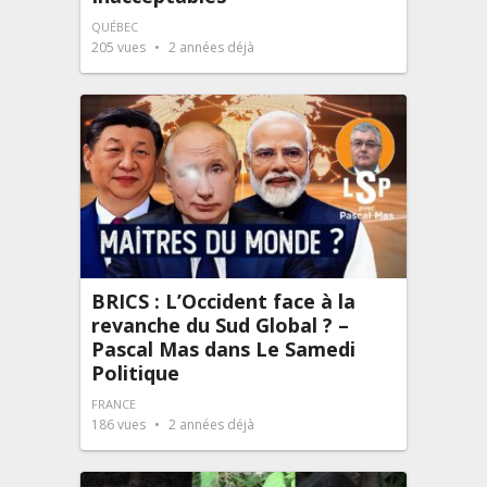
QUÉBEC
205
vues
2 années déjà
BRICS : L’Occident face à la
revanche du Sud Global ? –
Pascal Mas dans Le Samedi
Politique
FRANCE
186
vues
2 années déjà