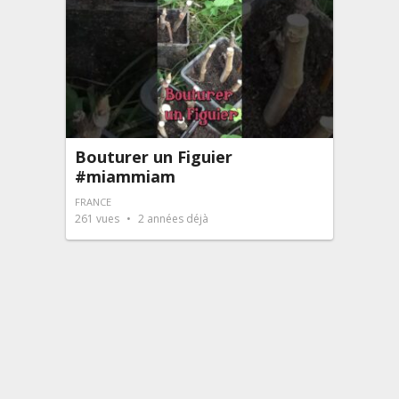
Bouturer un Figuier
#miammiam
FRANCE
261
vues
2 années déjà