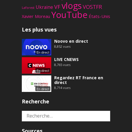
vlogs
VF
VOSTFR
Ukraine
Laforest
YouTube
Xavier Moreau
États-Unis
Les plus vues
Noovo en direct
8,852
vues
En direct
LIVE CNEWS
8,765
vues
En direct
Regardez RT France en
direct
8,714
vues
En direct
Recherche
Rechercher :
Sources