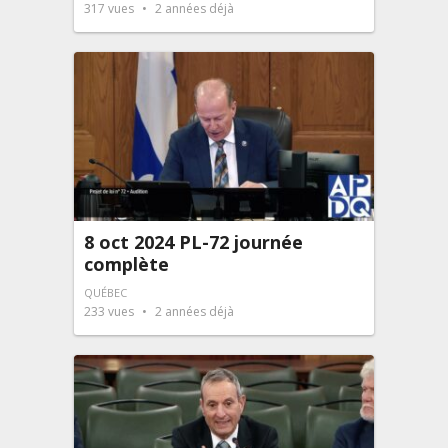
317
vues
2 années déjà
8 oct 2024 PL-72 journée
complète
QUÉBEC
233
vues
2 années déjà