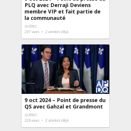
PLQ avec Derraji Deviens
membre VIP et fait partie de
la communauté
QUÉBEC
237
vues
2 années déjà
9 oct 2024 – Point de presse du
QS avec Gahzal et Grandmont
QUÉBEC
226
vues
2 années déjà