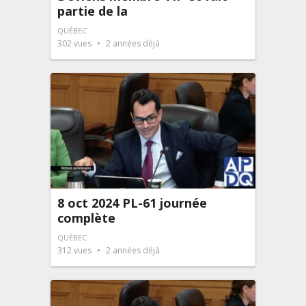
partie de la
QUÉBEC
302
vues
2 années déjà
8 oct 2024 PL-61 journée
complète
QUÉBEC
312
vues
2 années déjà