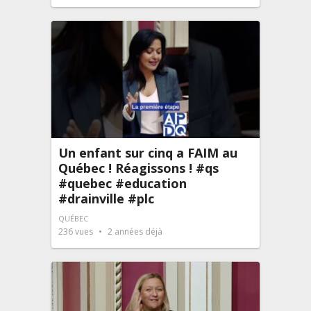
Un enfant sur cinq a FAIM au
Québec ! Réagissons ! #qs
#quebec #education
#drainville #plc
QUÉBEC
236
vues
2 années déjà