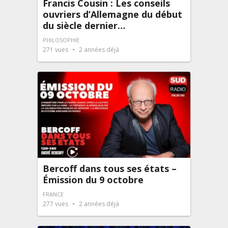
Francis Cousin : Les conseils
ouvriers d’Allemagne du début
du siècle dernier…
PHILOSOPHIE
271
vues
2 années déjà
Bercoff dans tous ses états –
Émission du 9 octobre
FRANCE
277
vues
2 années déjà