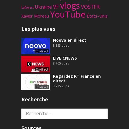
vlogs
VF
VOSTFR
Ukraine
Laforest
YouTube
Xavier Moreau
États-Unis
Les plus vues
Noovo en direct
8,853
vues
En direct
LIVE CNEWS
8,765
vues
En direct
Regardez RT France en
direct
8,715
vues
En direct
Recherche
Rechercher :
Sources