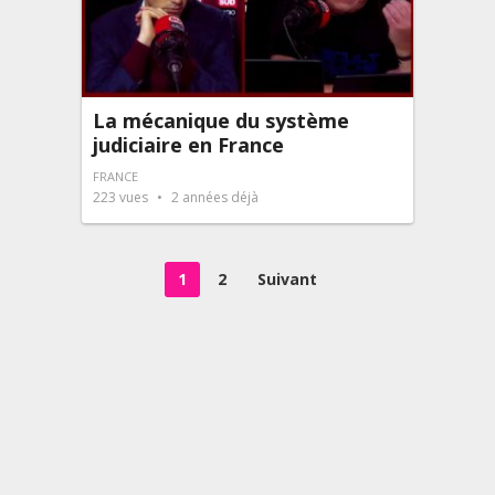
La mécanique du système
judiciaire en France
FRANCE
223
vues
2 années déjà
Pagination
1
2
Suivant
des
publications