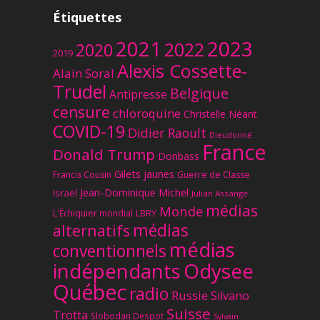
Étiquettes
2023
2021
2022
2020
2019
Alexis Cossette-
Alain Soral
Trudel
Belgique
Antipresse
censure
chloroquine
Christelle Néant
COVID-19
Didier Raoult
Dieudonné
France
Donald Trump
Donbass
Gilets jaunes
Francis Cousin
Guerre de Classe
Jean-Dominique Michel
Israël
Julian Assange
médias
Monde
L'Échiquier mondial
LBRY
médias
alternatifs
médias
conventionnels
Odysee
indépendants
Québec
radio
Russie
Silvano
Suisse
Trotta
Slobodan Despot
Sylvain