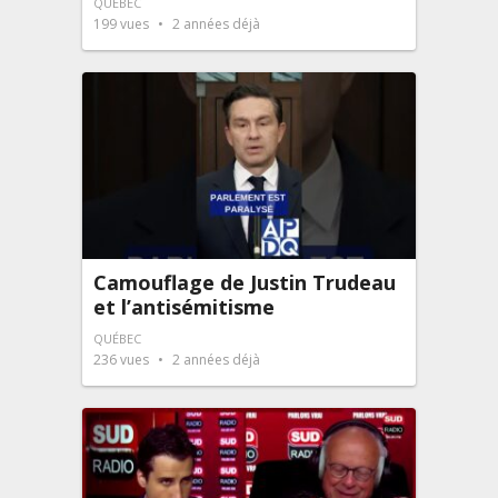
QUÉBEC
199
vues
2 années déjà
Camouflage de Justin Trudeau
et l’antisémitisme
QUÉBEC
236
vues
2 années déjà