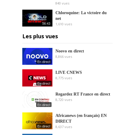
840
vues
Chloroquine: La victoire du
net
56:43
1,610
vues
Les plus vues
Noovo en direct
8,866
vues
En direct
LIVE CNEWS
8,775
vues
En direct
Regardez RT France en direct
8,720
vues
En direct
Africanews (en français) EN
DIRECT
En direct
8,637
vues