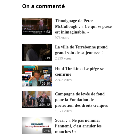
On a commenté
Témoignage de Peter
McCullough : « Ce qui se passe
4:53
est inimaginable. »
976
vues
La ville de Terrebonne prend
grand soin de sa jeunesse !
3:19
2,299
vues
Hold The Line: Le piège se
confirme
2,502
vues
38:10
Campagne de levée de fond
pour la Fondation de
3:04:42
protection des droits civiques
1,877
vues
Soral : « Ne pas nommer
l’ennemi, c’est enculer les
2:26
mouches ! »