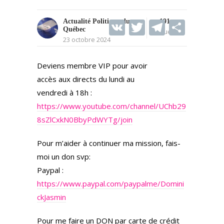
V
T
T
S
Actualité Politique du
191
Québec
Vues
K
w
el
h
23 octobre 2024
itt
e
ar
Deviens membre VIP pour avoir
er
gr
e
accès aux directs du lundi au
a
vendredi à 18h :
m
https://www.youtube.com/channel/UChb29
8sZlCxkN0BbyPdWYTg/join
Pour m’aider à continuer ma mission, fais-
moi un don svp:
Paypal :
https://www.paypal.com/paypalme/Domini
ckJasmin
Pour me faire un DON par carte de crédit