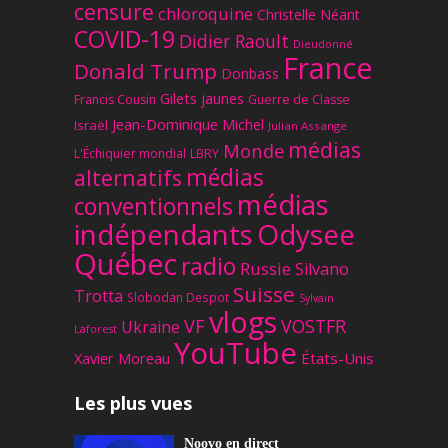
censure
chloroquine
Christelle Néant
COVID-19
Didier Raoult
Dieudonné
France
Donald Trump
Donbass
Gilets jaunes
Francis Cousin
Guerre de Classe
Jean-Dominique Michel
Israël
Julian Assange
médias
Monde
L'Échiquier mondial
LBRY
médias
alternatifs
médias
conventionnels
Odysee
indépendants
Québec
radio
Russie
Silvano
Suisse
Trotta
Slobodan Despot
Sylvain
vlogs
VF
VOSTFR
Ukraine
Laforest
YouTube
Xavier Moreau
États-Unis
Les plus vues
Noovo en direct