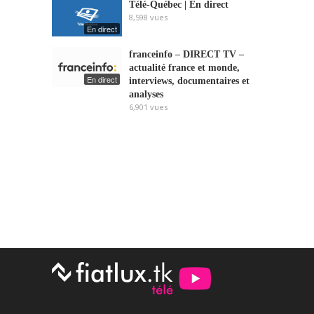
Télé-Québec | En direct
8,598
vues
En direct
franceinfo – DIRECT TV –
actualité france et monde,
En direct
interviews, documentaires et
analyses
6,901
vues