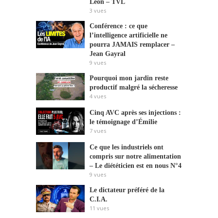
Leon – TVL
3
vues
Conférence : ce que
l’intelligence artificielle ne
pourra JAMAIS remplacer –
Jean Gayral
9
vues
Pourquoi mon jardin reste
productif malgré la sécheresse
4
vues
Cinq AVC après ses injections :
le témoignage d’Émilie
7
vues
Ce que les industriels ont
compris sur notre alimentation
– Le diététicien est en nous N°4
9
vues
Le dictateur préféré de la
C.I.A.
11
vues