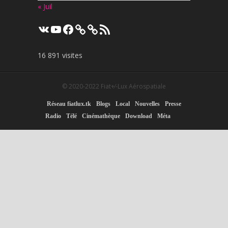
« Juil
VK
YouTube
Facebook
Flux
RSS
16 891 visites
© 2020-2022
Fiat+⁄-Lux Aérospatiale
Réseau fiatlux.tk
Blogs
Local
Nouvelles
Presse
Radio
Télé
Cinémathèque
Download
Méta