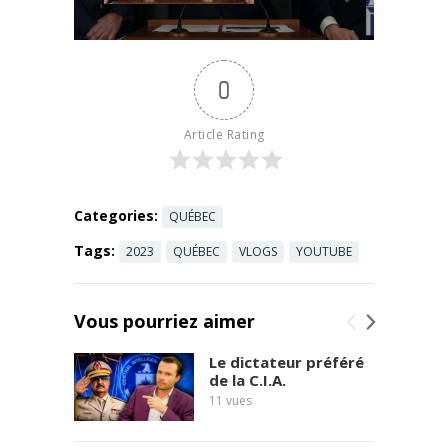
lundi au
mission, fais-
vendredi à
moi un ...
18h :
Read more
https://www.
0
youtube.com
/channel/UC
hb298sZlCxk
Article Rating
N0BbyPdWY
Tg/join
Pour
m'aider à
continuer ma
Categories:
QUÉBEC
mission, fais-
Tags:
2023
QUÉBEC
VLOGS
YOUTUBE
moi un ...
Read more
Vous pourriez aimer
Le dictateur préféré
de la C.I.A.
11
vues