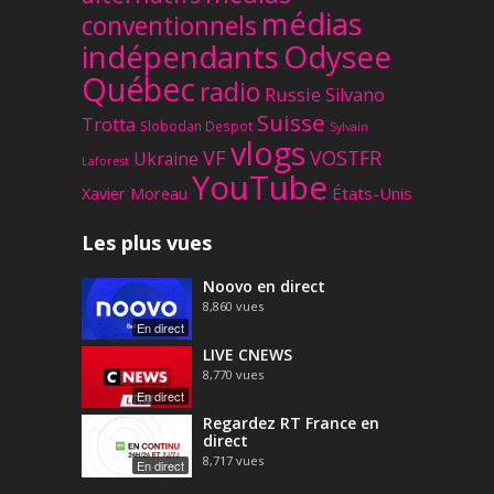
médias
conventionnels
Odysee
indépendants
Québec
radio
Russie
Silvano
Suisse
Trotta
Slobodan Despot
Sylvain
vlogs
VF
VOSTFR
Ukraine
Laforest
YouTube
Xavier Moreau
États-Unis
Les plus vues
Noovo en direct
8,860
vues
En direct
LIVE CNEWS
8,770
vues
En direct
Regardez RT France en
direct
8,717
vues
En direct