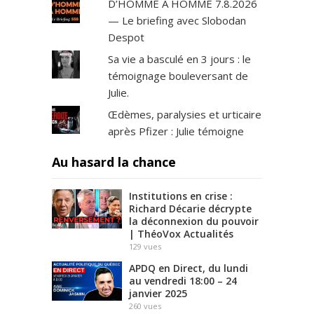
D’HOMME À HOMME 7.8.2026
— Le briefing avec Slobodan
Despot
Sa vie a basculé en 3 jours : le
témoignage bouleversant de
Julie.
Œdèmes, paralysies et urticaire
après Pfizer : Julie témoigne
Au hasard la chance
Institutions en crise :
Richard Décarie décrypte
la déconnexion du pouvoir
| ThéoVox Actualités
129
vues
APDQ en Direct, du lundi
au vendredi 18:00 – 24
janvier 2025
260
vues