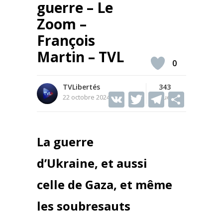
guerre – Le
Zoom –
François
Martin – TVL
0
TVLibertés
343
V
T
T
S
22 octobre 2024
Vues
K
w
el
h
itt
e
ar
La guerre
er
gr
e
a
d’Ukraine, et aussi
m
celle de Gaza, et même
les soubresauts