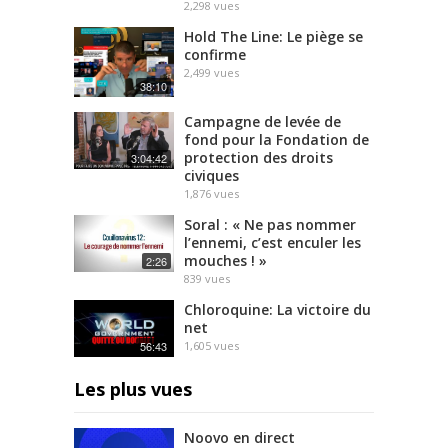
2,298
vues
Hold The Line: Le piège se
confirme
2,499
vues
38:10
Campagne de levée de
fond pour la Fondation de
protection des droits
3:04:42
civiques
1,876
vues
Soral : « Ne pas nommer
l’ennemi, c’est enculer les
mouches ! »
2:26
839
vues
Chloroquine: La victoire du
net
56:43
1,605
vues
Les plus vues
Noovo en direct