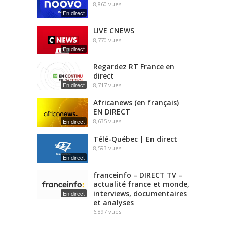
8,860
vues
En direct
LIVE CNEWS
8,770
vues
En direct
Regardez RT France en
direct
En direct
8,717
vues
Africanews (en français)
EN DIRECT
En direct
8,635
vues
Télé-Québec | En direct
8,593
vues
En direct
franceinfo – DIRECT TV –
actualité france et monde,
interviews, documentaires
En direct
et analyses
6,897
vues