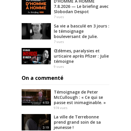
D’HOMME À HOMME
7.8.2026 — Le briefing avec
Slobodan Despot
7
vues
Sa vie a basculé en 3 jours :
le témoignage
bouleversant de Julie.
7
vues
Œdèmes, paralysies et
urticaire après Pfizer : Julie
témoigne
9
vues
On a commenté
Témoignage de Peter
McCullough : « Ce qui se
passe est inimaginable. »
4:53
974
vues
La ville de Terrebonne
prend grand soin de sa
jeunesse !
3:19