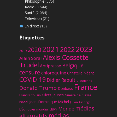
Philosophie
(575)
Radio
(3 644)
Santé
(2 084)
Télévision
(21)
En direct
(13)
Étiquettes
2023
2021
2022
2020
2019
Alexis Cossette-
Alain Soral
Trudel
Belgique
Antipresse
censure
chloroquine
Christelle Néant
COVID-19
Didier Raoult
Dieudonné
France
Donald Trump
Donbass
Gilets jaunes
Francis Cousin
Guerre de Classe
Jean-Dominique Michel
Israël
Julian Assange
médias
Monde
L'Échiquier mondial
LBRY
médias
alternatifs