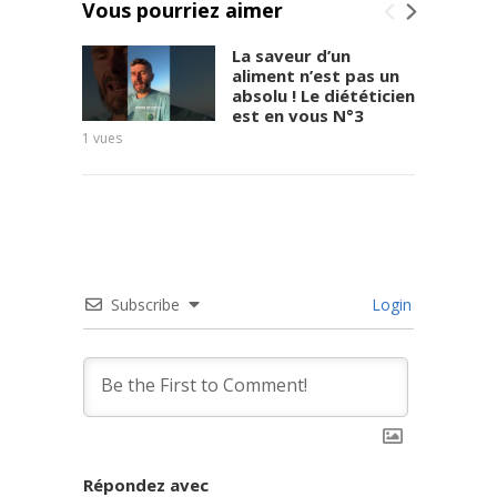
Vous pourriez aimer
La saveur d’un
aliment n’est pas un
absolu ! Le diététicien
est en vous N°3
Benhe
1
vues
5
vues
Subscribe
Login
Répondez avec