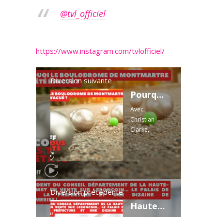
@tvl_officiel
https://www.instagram.com/tvlofficiel/
Diversion suivante
Pourquoi le boulodrome de Montmartre a-t-il été évacué ?
Avec
Christian
Clarke,
représentant
des Jardins
Junot ;
Maxime
Liogier,
responsable
Diversion précédente
de la
Haute-Marne : l'étonnante mise en vente du président du Conseil départemental sur Leboncoin !
communicati