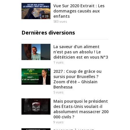
Vue Sur 2020 Extrait : Les
dommages causés aux
enfants
6:28
583
vues
Dernières diversions
La saveur d’un aliment
n’est pas un absolu ! Le
diététicien est en vous N°3
1
vues
2027 : Coup de grâce ou
sursis pour Bruxelles ?
Zoom d’été – Ghislain
Benhessa
5
vues
Mais pourquoi le président
des États-Unis voulait-il
absolument massacrer 200
000 civils ?
9
vues