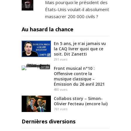
Mais pourquoi le président des
États-Unis voulait-il absolument
massacrer 200 000 civils ?
Au hasard la chance
En 5 ans, je n’ai jamais vu
la CAQ livrer quoi que ce
soit. Dit Zanetti
291
vues
37:39
Front musical n°10 :
Offensive contre la
musique classique –
Émission du 26 avril 2021
480
vues
Collabos story – Simon-
Olivier Fecteau (encore lui)
761
vues
Dernières diversions