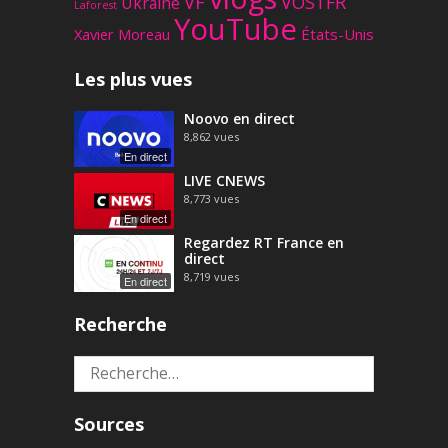
VF
VOSTFR
Ukraine
Laforest
YouTube
Xavier Moreau
États-Unis
Les plus vues
Noovo en direct
8,862
vues
En direct
LIVE CNEWS
8,773
vues
En direct
Regardez RT France en
direct
8,719
vues
En direct
Recherche
Rechercher :
Sources