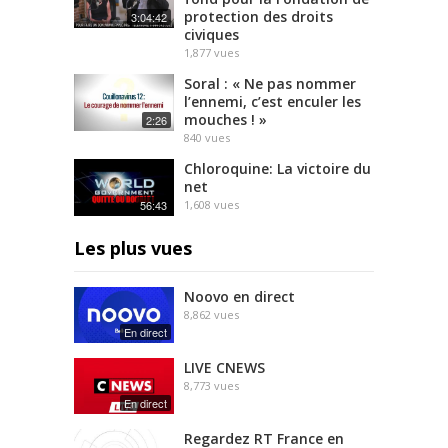
protection des droits
3:04:42
civiques
1,877
vues
Soral : « Ne pas nommer
l’ennemi, c’est enculer les
mouches ! »
2:26
840
vues
Chloroquine: La victoire du
net
56:43
1,608
vues
Les plus vues
Noovo en direct
8,862
vues
En direct
LIVE CNEWS
8,773
vues
En direct
Regardez RT France en