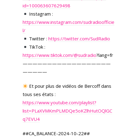
id=100063607629498
Instagram :
https://www.instagram.com/sudradioofficie
l/
Twitter :
https://twitter.com/SudRadio
TikTok :
https://www.tiktok.com/
@sudradio
?lang=fr
——————————————————
—————
Et pour plus de vidéos de Bercoff dans
tous ses états :
https://www.youtube.com/playlist?
list=PLaXVMKmPLMDQe5oKZlhHutOQlGC
q7EVU4
##CA_BALANCE-2024-10-22##