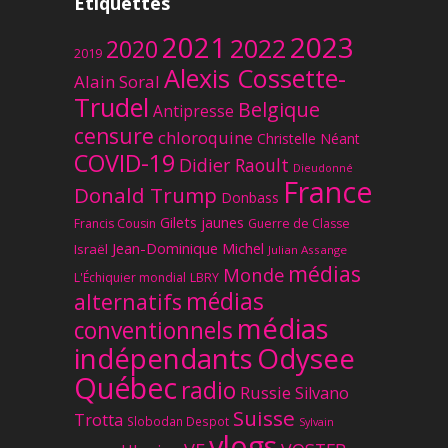
Étiquettes
2023
2021
2022
2020
2019
Alexis Cossette-
Alain Soral
Trudel
Belgique
Antipresse
censure
chloroquine
Christelle Néant
COVID-19
Didier Raoult
Dieudonné
France
Donald Trump
Donbass
Gilets jaunes
Francis Cousin
Guerre de Classe
Jean-Dominique Michel
Israël
Julian Assange
médias
Monde
L'Échiquier mondial
LBRY
médias
alternatifs
médias
conventionnels
Odysee
indépendants
Québec
radio
Russie
Silvano
Suisse
Trotta
Slobodan Despot
Sylvain
vlogs