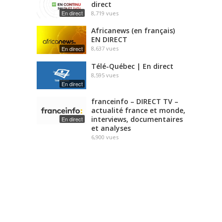
direct
En direct
8,719
vues
Africanews (en français)
EN DIRECT
En direct
8,637
vues
Télé-Québec | En direct
8,595
vues
En direct
franceinfo – DIRECT TV –
actualité france et monde,
interviews, documentaires
En direct
et analyses
6,900
vues