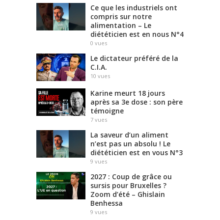
Ce que les industriels ont
compris sur notre
alimentation – Le
diététicien est en nous N°4
0
vues
Le dictateur préféré de la
C.I.A.
10
vues
Karine meurt 18 jours
après sa 3e dose : son père
témoigne
7
vues
La saveur d’un aliment
n’est pas un absolu ! Le
diététicien est en vous N°3
9
vues
2027 : Coup de grâce ou
sursis pour Bruxelles ?
Zoom d’été – Ghislain
Benhessa
9
vues