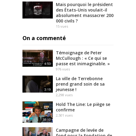
Mais pourquoi le président
des États-Unis voulait-il
absolument massacrer 200
000 civils ?
15
vues
On a commenté
Témoignage de Peter
McCullough : « Ce qui se
passe est inimaginable. »
4:53
976
vues
La ville de Terrebonne
prend grand soin de sa
jeunesse !
3:19
2,298
vues
Hold The Line: Le piège se
confirme
2,501
vues
38:10
Campagne de levée de
fond pour la Fondation de