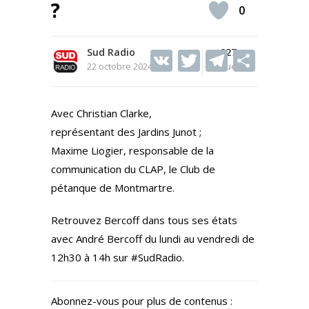
?
0
Sud Radio
V
T
227
T
S
22 octobre 2024
Vues
K
w
el
h
itt
e
ar
Avec Christian Clarke,
er
gr
e
représentant des Jardins Junot ;
a
Maxime Liogier, responsable de la
m
communication du CLAP, le Club de
pétanque de Montmartre.
Retrouvez Bercoff dans tous ses états
avec André Bercoff du lundi au vendredi de
12h30 à 14h sur #SudRadio.
Abonnez-vous pour plus de contenus :