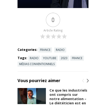
africains,
sont la
marque d’un
0
profond
"basculemen
t du monde".
Article Rating
Mais elles
sont ...
Read
more
Categories:
FRANCE
RADIO
Tags:
RADIO
YOUTUBE
2023
FRANCE
MÉDIAS CONVENTIONNELS
Vous pourriez aimer
Ce que les industriels
ont compris sur
notre alimentation –
Le diététicien est en