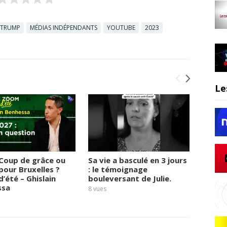
 TRUMP
MÉDIAS INDÉPENDANTS
YOUTUBE
2023
Le
 Coup de grâce ou
Sa vie a basculé en 3 jours
Œdèmes
 pour Bruxelles ?
: le témoignage
urticai
’été – Ghislain
bouleversant de Julie.
Julie 
ssa
8
vues
10
vues