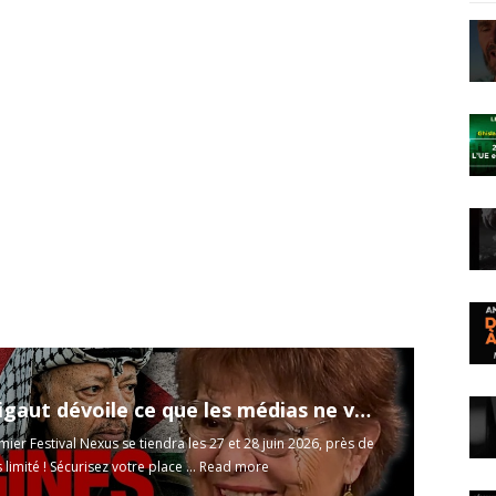
Marion Sigaut dévoile ce que les médias ne vous montrent jamais sur la Palestine
ier Festival Nexus se tiendra les 27 et 28 juin 2026, près de
limité ! Sécurisez votre place ...
Read more