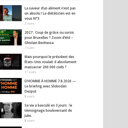
La saveur d’un aliment n’est pas
un absolu ! Le diététicien est en
vous N°3
3
vues
2027 : Coup de grâce ou sursis
pour Bruxelles ? Zoom d’été –
Ghislain Benhessa
7
vues
Mais pourquoi le président des
États-Unis voulait-il absolument
massacrer 200 000 civils ?
11
vues
D’HOMME À HOMME 7.8.2026 —
Le briefing avec Slobodan
Despot
8
vues
Sa vie a basculé en 3 jours : le
témoignage bouleversant de
Julie.
8
vues