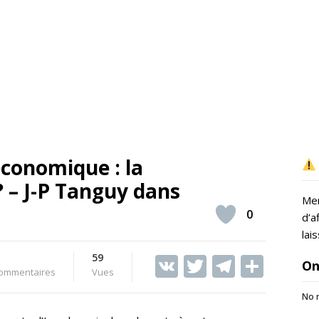
 économique : la
? – J-P Tanguy dans
Mer
0
d’a
lai
59
V
T
T
S
On
ommentaires
Vues
K
w
el
h
No r
itt
e
ar