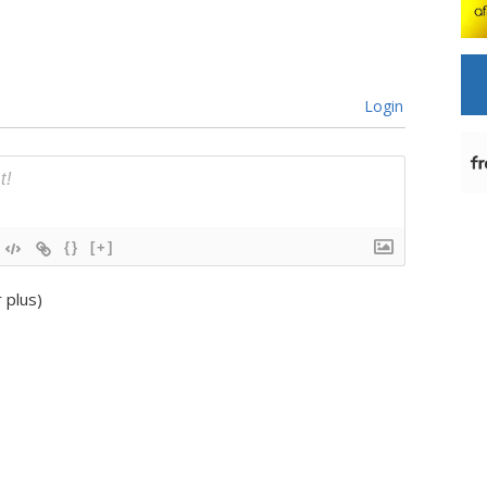
Login
{}
[+]
r plus
)