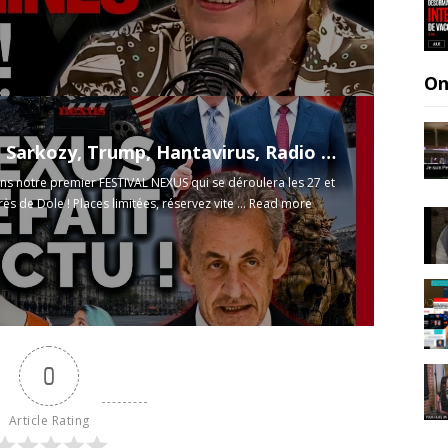
On
NRA#85 : Sarkozy, Trump, Hantavirus, Radio Nova, Le Crayon ft. Pr. Perronne & C. Frammery
s notre premier FESTIVAL NEXUS qui se déroulera les 27 et
ès de Dole ! Places limitées, réservez vite ...
Read more
0
Article Rating