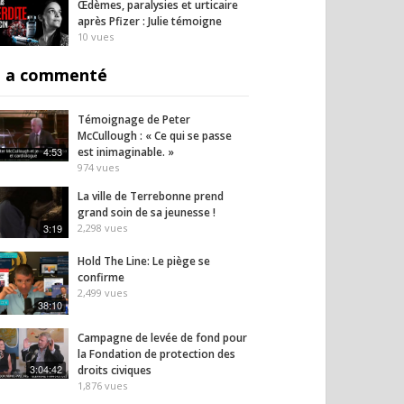
Œdèmes, paralysies et urticaire
après Pfizer : Julie témoigne
10
vues
 a commenté
Témoignage de Peter
McCullough : « Ce qui se passe
4:53
est inimaginable. »
974
vues
La ville de Terrebonne prend
grand soin de sa jeunesse !
3:19
2,298
vues
Hold The Line: Le piège se
confirme
2,499
vues
38:10
Campagne de levée de fond pour
la Fondation de protection des
3:04:42
droits civiques
1,876
vues