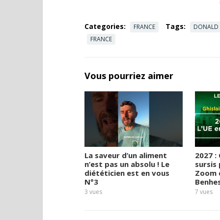
Categories:
Tags:
FRANCE
DONALD
FRANCE
Vous pourriez aimer
La saveur d’un aliment
2027 :
n’est pas un absolu ! Le
sursis
diététicien est en vous
Zoom d
N°3
Benhe
3
vues
7
vues