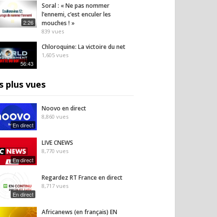
Soral : « Ne pas nommer
l’ennemi, c’est enculer les
2:26
mouches ! »
839
vues
Chloroquine: La victoire du net
1,605
vues
56:43
s plus vues
Noovo en direct
8,860
vues
En direct
LIVE CNEWS
8,770
vues
, paralysies et
Covid : Alexis Poulin
Press
En direct
re après Pfizer :
dénonce l’hypocrisie
labor
témoigne
autour des soignants non
pharm
Regardez RT France en direct
vaccinés
passe 
8,717
vues
11
vues
9
vues
En direct
Africanews (en français) EN