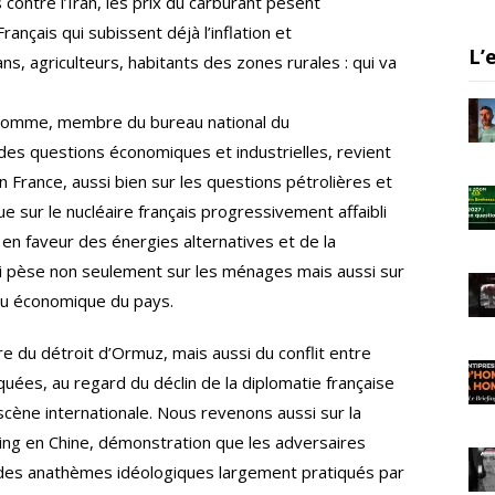
ontre l’Iran, les prix du carburant pèsent
er
gr
e
rançais qui subissent déjà l’inflation et
a
L’
sans, agriculteurs, habitants des zones rurales : qui va
m
 Somme, membre du bureau national du
des questions économiques et industrielles, revient
n France, aussi bien sur les questions pétrolières et
ue sur le nucléaire français progressivement affaibli
 en faveur des énergies alternatives et de la
qui pèse non seulement sur les ménages mais aussi sur
ssu économique du pays.
e du détroit d’Ormuz, mais aussi du conflit entre
uées, au regard du déclin de la diplomatie française
 scène internationale. Nous revenons aussi sur la
ing en Chine, démonstration que les adversaires
n des anathèmes idéologiques largement pratiqués par