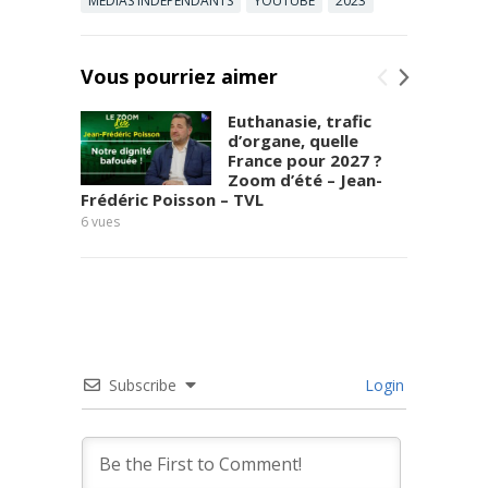
MÉDIAS INDÉPENDANTS
YOUTUBE
2023
Vous pourriez aimer
Euthanasie, trafic
d’organe, quelle
France pour 2027 ?
Zoom d’été – Jean-
Frédéric Poisson – TVL
de tou
6
vues
10
vues
Subscribe
Login