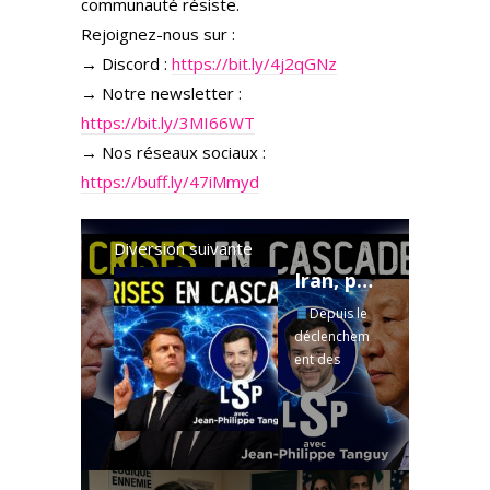
communauté résiste.
Rejoignez-nous sur :
→ Discord :
https://bit.ly/4j2qGNz
→ Notre newsletter :
https://bit.ly/3MI66WT
→ Nos réseaux sociaux :
https://buff.ly/47iMmyd
Diversion suivante
Iran, pétrole, crise économique : la France vers le choc ? – J-P Tanguy dans Le Samedi Politique
Depuis le
déclenchem
ent des
frappes
contre l'Iran,
les prix du
carburant
pèsent de