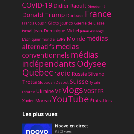
COVID-19
Didier Raoult
Dieudonné
France
Donald Trump
Donbass
Gilets jaunes
Francis Cousin
Guerre de Classe
Jean-Dominique Michel
Israël
Julian Assange
médias
Monde
L'Échiquier mondial
LBRY
médias
alternatifs
médias
conventionnels
Odysee
indépendants
Québec
radio
Russie
Silvano
Suisse
Trotta
Slobodan Despot
Sylvain
vlogs
VF
VOSTFR
Ukraine
Laforest
YouTube
Xavier Moreau
États-Unis
Les plus vues
Noovo en direct
8,852
vues