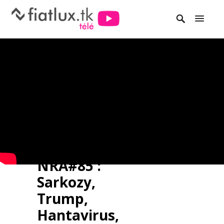
NRA#85 :
Sarkozy,
Trump,
Hantavirus,