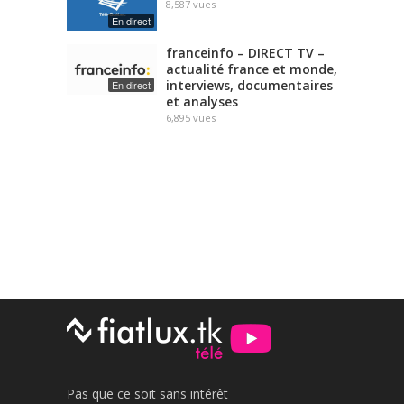
8,587
vues
En direct
franceinfo – DIRECT TV –
actualité france et monde,
interviews, documentaires
En direct
et analyses
6,895
vues
Pas que ce soit sans intérêt