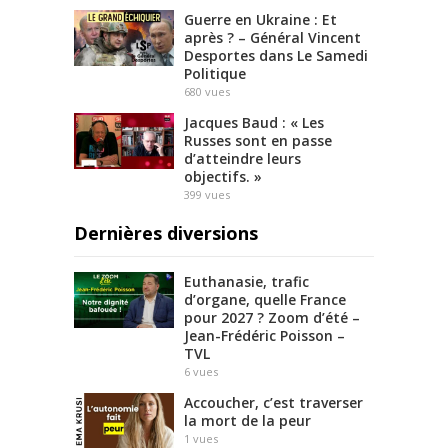
Guerre en Ukraine : Et
après ? – Général Vincent
Desportes dans Le Samedi
Politique
680
vues
Jacques Baud : « Les
Russes sont en passe
d’atteindre leurs
objectifs. »
399
vues
Dernières diversions
Euthanasie, trafic
d’organe, quelle France
pour 2027 ? Zoom d’été –
Jean-Frédéric Poisson –
TVL
6
vues
Accoucher, c’est traverser
la mort de la peur
1
vues