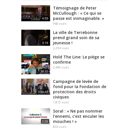
Témoignage de Peter
McCullough : « Ce qui se
passe est inimaginable. »
4:53
968
vues
La ville de Terrebonne
prend grand soin de sa
jeunesse !
3:19
2,294
vues
Hold The Line: Le piège se
confirme
2,490
vues
38:10
Campagne de levée de
fond pour la Fondation de
protection des droits
3:04:42
civiques
1,872
vues
Soral : « Ne pas nommer
l’ennemi, c’est enculer les
mouches ! »
2:26
836
vues