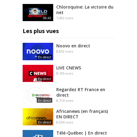
Chloroquine: La victoire du
net
56:43
1,602
vues
Les plus vues
Noovo en direct
8,852
vues
En direct
LIVE CNEWS
8,765
vues
En direct
Regardez RT France en
direct
En direct
8,714
vues
Africanews (en français)
EN DIRECT
En direct
8,634
vues
Télé-Québec | En direct