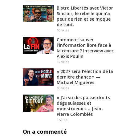
Bistro Libertés avec Victor
Sinclair, le rebelle qui n’a
peur de rien et se moque
de tout.
10
vues
Comment sauver
l’information libre face à
la censure ? Interview avec
Alexis Poulin
12
vues
« 2027 sera l’élection de la
dernière chance » —
Michael Miguères
10
vues
« J’ai vu des passe-droits
dégueulasses et
monstrueux » – Jean-
Pierre Colombiès
9
vues
On a commenté