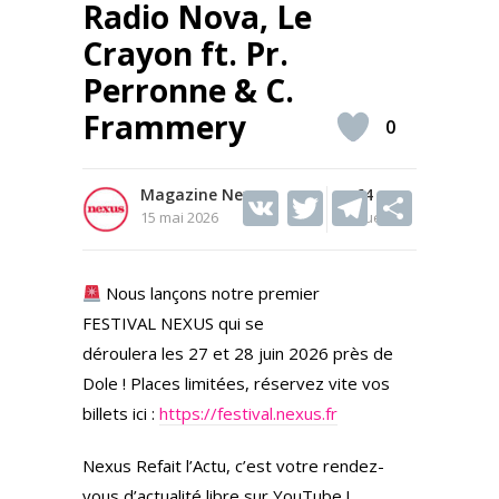
Radio Nova, Le
Crayon ft. Pr.
Perronne & C.
Frammery
0
Magazine Nexus
V
T
64
T
S
15 mai 2026
Vues
K
w
el
h
itt
e
ar
Nous lançons notre premier
er
gr
e
FESTIVAL NEXUS qui se
a
déroulera les 27 et 28 juin 2026 près de
m
Dole ! Places limitées, réservez vite vos
billets ici :
https://festival.nexus.fr
Nexus Refait l’Actu, c’est votre rendez-
vous d’actualité libre sur YouTube !