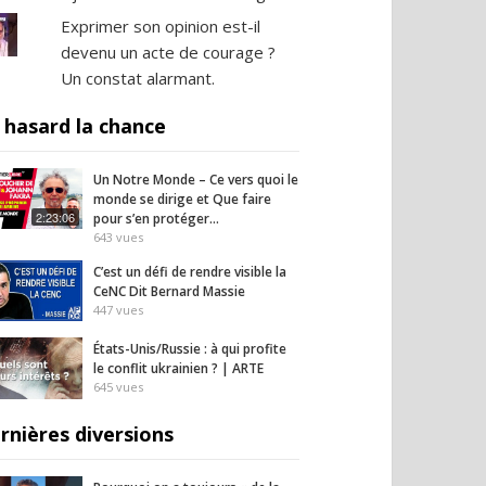
Exprimer son opinion est-il
devenu un acte de courage ?
Un constat alarmant.
 hasard la chance
Un Notre Monde – Ce vers quoi le
monde se dirige et Que faire
2:23:06
pour s’en protéger…
643
vues
C’est un défi de rendre visible la
CeNC Dit Bernard Massie
447
vues
États-Unis/Russie : à qui profite
le conflit ukrainien ? | ARTE
645
vues
rnières diversions