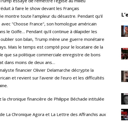
rump essaye de remettre l’église au milieu
er
gr
e
 réduit à faire le show devant les Français
a
L’
sée montre toute l’ampleur du désastre. Pendant qu’il
m
s avec "Choose France", son homologue américain
ns le Golfe… Pendant qu’il continue à dilapider les
re oublier son bilan, Trump mène une guerre monétaire
pays. Mais le temps est compté pour le locataire de la
de que sa politique commerciale enregistre de bons
dat dans moins de deux ans…
nalyste financier Olivier Delamarche décrypte la
cain et revient sur l’avenir de l’euro et les difficultés
ine.
z la chronique financière de Philippe Béchade intitulée
de La Chronique Agora et La Lettre des Affranchis aux