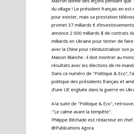
Macron donne des leçons pendant que T
du village ! Le président français en est
pour exister, mais sa prestation télévi
promet 37 milliards € d’investissement
annonce 2 000 milliards $ de contrats da
milliards en Ukraine pour tenter de fai
avec la Chine pour réindustrialiser son 
Maison Blanche : il doit montrer au mon
résultats avec les élections de mi-man
Dans ce numéro de "Politique & Eco", l’a
politique des présidents français et améri
d’une UE engluée dans la guerre en Ukra
A la suite de "Politique & Eco", retrouve
:"Le calme avant la tempête".
Philippe Béchade est rédacteur en chef 
@Publications Agora.