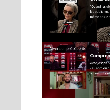
"Quand les uf
les publiaient
même pas le t
Diversion précédente
Comprend
Avec Joseph Ag
- au nom du p
auteur ...
Read