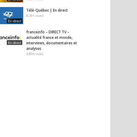
7
vues
9
vues
Télé-Québec | En direct
8,591
vues
En direct
franceinfo – DIRECT TV –
actualité france et monde,
En direct
interviews, documentaires et
analyses
6,896
vues