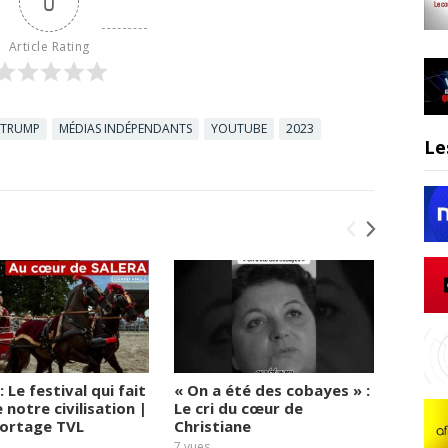
0
Article Rating
 TRUMP
MÉDIAS INDÉPENDANTS
YOUTUBE
2023
Le
: Le festival qui fait
« On a été des cobayes » :
Infirm
 notre civilisation |
Le cri du cœur de
plus m
ortage TVL
Christiane
troisi
Christ
7
vues