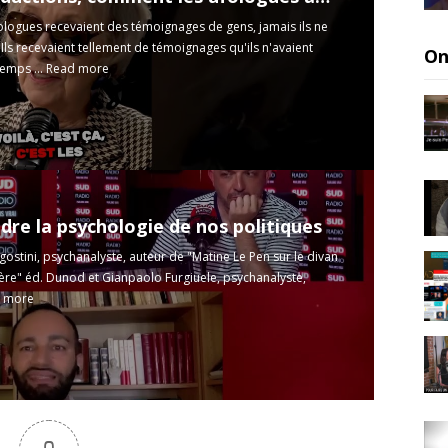
ologues recevaient des témoignages de gens, jamais ils ne
. Ils recevaient tellement de témoignages qu'ils n'avaient
On
emps ...
Read more
re la psychologie de nos politiques
ostini, psychanalyste, auteur de "Matine Le Pen sur le divan
ère" éd. Dunod et Gianpaolo Furgiuele, psychanalyste,
 more