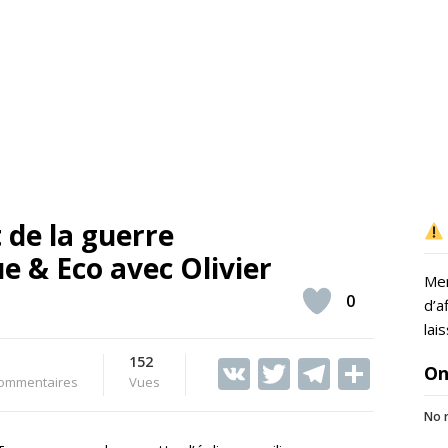
 de la guerre
e & Eco avec Olivier
Mer
0
d’a
lai
152
V
T
T
S
On
ommentaires
Vues
K
w
el
h
No r
itt
e
ar