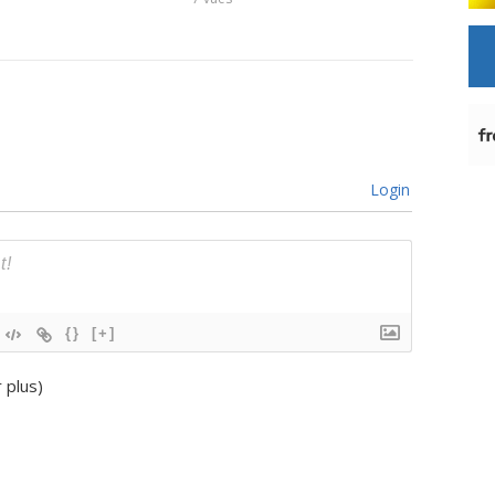
8
vues
Login
{}
[+]
r plus
)