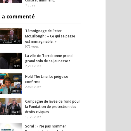
constat alarmant.
7
vues
 a commenté
Témoignage de Peter
McCullough : « Ce qui se passe
4:53
est inimaginable. »
972
vues
La ville de Terrebonne prend
grand soin de sa jeunesse !
3:19
2,297
vues
Hold The Line: Le piège se
confirme
2,496
vues
38:10
Campagne de levée de fond pour
la Fondation de protection des
3:04:42
droits civiques
1,875
vues
Soral : « Ne pas nommer