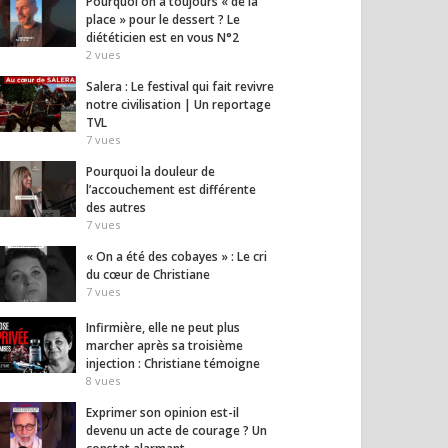
Pourquoi on a toujours « de la
place » pour le dessert ? Le
diététicien est en vous N°2
2
vues
Salera : Le festival qui fait revivre
notre civilisation | Un reportage
TVL
7
vues
Pourquoi la douleur de
l’accouchement est différente
des autres
7
vues
« On a été des cobayes » : Le cri
du cœur de Christiane
7
vues
Infirmière, elle ne peut plus
marcher après sa troisième
injection : Christiane témoigne
8
vues
Exprimer son opinion est-il
devenu un acte de courage ? Un