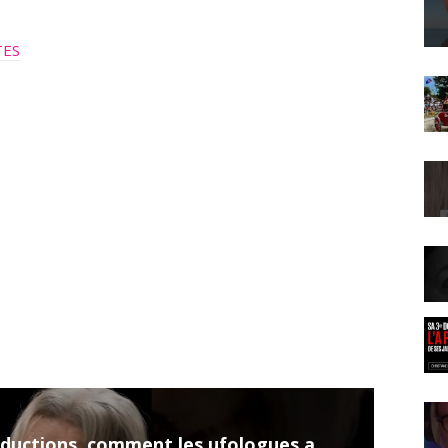
TES
Ovnis, abductions, comment les ufologues américains travaillent-ils ?