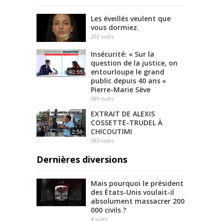
Les éveillés veulent que
vous dormiez.
202
vues
Insécurité: « Sur la
question de la justice, on
entourloupe le grand
40:55
public depuis 40 ans »
Pierre-Marie Sève
389
vues
EXTRAIT DE ALEXIS
COSSETTE-TRUDEL À
CHICOUTIMI
2:58
593
vues
Dernières diversions
Mais pourquoi le président
des États-Unis voulait-il
absolument massacrer 200
000 civils ?
4
vues