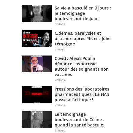
Sa vie a basculé en 3 jours :
le témoignage
bouleversant de Julie.
6
vues
Œdèmes, paralysies et
urticaire après Pfizer : Julie
témoigne
7
vues
Covid : Alexis Poulin
dénonce l’hypocrisie
autour des soignants non
vaccinés
7
vues
Pressions des laboratoires
pharmaceutiques : La HAS
passe à l’attaque !
7
vues
Le témoignage
bouleversant de Céline :
quand la santé bascule.
8
vues