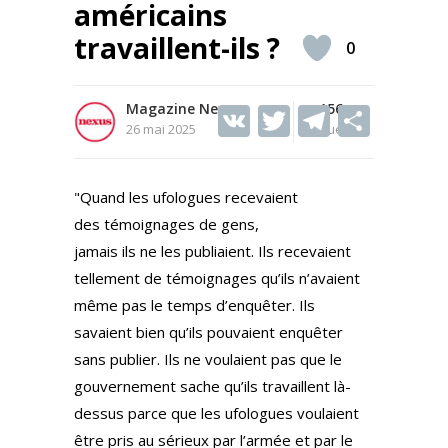
américains
travaillent-ils ?
0
Magazine Nexus
V
T
156
T
S
26 mai 2025
Vues
K
w
el
h
itt
e
ar
"Quand les ufologues recevaient
er
gr
e
des témoignages de gens,
a
jamais ils ne les publiaient. Ils recevaient
m
tellement de témoignages qu’ils n’avaient
même pas le temps d’enquêter. Ils
savaient bien qu’ils pouvaient enquêter
sans publier. Ils ne voulaient pas que le
gouvernement sache qu’ils travaillent là-
dessus parce que les ufologues voulaient
être pris au sérieux par l’armée et par le