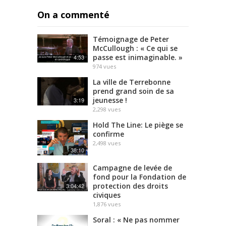
On a commenté
Témoignage de Peter
McCullough : « Ce qui se
passe est inimaginable. »
4:53
974
vues
La ville de Terrebonne
prend grand soin de sa
jeunesse !
3:19
2,298
vues
Hold The Line: Le piège se
confirme
2,498
vues
38:10
Campagne de levée de
fond pour la Fondation de
protection des droits
3:04:42
civiques
1,876
vues
Soral : « Ne pas nommer