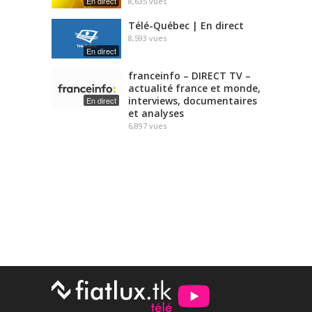
En direct
8,635
vues
Télé-Québec | En direct
8,593
vues
En direct
franceinfo – DIRECT TV –
actualité france et monde,
interviews, documentaires
En direct
et analyses
6,897
vues