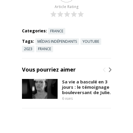
français en
Article Rating
est réduit à
faire ...
Read
more
Categories:
FRANCE
Tags:
MÉDIAS INDÉPENDANTS
YOUTUBE
2023
FRANCE
Vous pourriez aimer
Sa vie a basculé en 3
jours : le témoignage
bouleversant de Julie.
6
vues