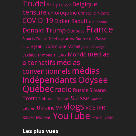
Trudel
Belgique
Antipresse
censure
chloroquine
Christelle Néant
COVID-19
Didier Raoult
Dieudonné
France
Donald Trump
Donbass
Gilets jaunes
Francis Cousin
Guerre de Classe
Jean-Dominique Michel
Israël
Julian Assange
médias
Monde
L'Échiquier mondial
LBRY
médias
alternatifs
médias
conventionnels
Odysee
indépendants
Québec
radio
Russie
Silvano
Suisse
Trotta
Slobodan Despot
Sylvain
vlogs
VF
VOSTFR
Ukraine
Laforest
YouTube
Xavier Moreau
États-Unis
Les plus vues