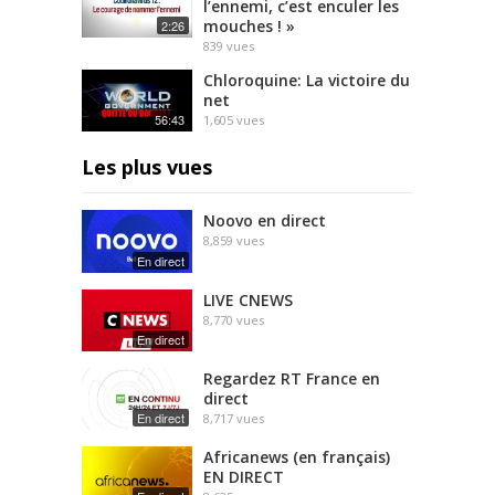
l’ennemi, c’est enculer les
mouches ! »
2:26
839
vues
Chloroquine: La victoire du
net
56:43
1,605
vues
Les plus vues
Noovo en direct
8,859
vues
En direct
LIVE CNEWS
8,770
vues
En direct
Regardez RT France en
direct
En direct
8,717
vues
Africanews (en français)
EN DIRECT