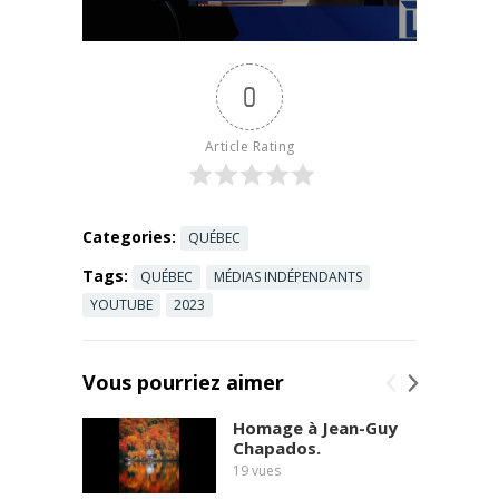
du
gouverneme
nt de mettre
0
fin à l'accord
sur le trou
de ...
Read
Article Rating
more
Categories:
QUÉBEC
Tags:
QUÉBEC
MÉDIAS INDÉPENDANTS
YOUTUBE
2023
Vous pourriez aimer
Homage à Jean-Guy
Chapados.
19
vues