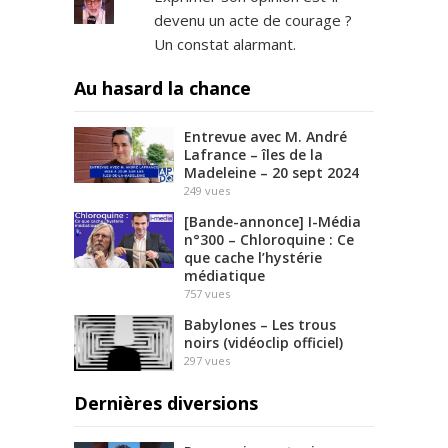
devenu un acte de courage ?
Un constat alarmant.
Au hasard la chance
Entrevue avec M. André
Lafrance – îles de la
Madeleine – 20 sept 2024
249
vues
[Bande-annonce] I-Média
n°300 – Chloroquine : Ce
que cache l’hystérie
médiatique
757
vues
Babylones – Les trous
noirs (vidéoclip officiel)
297
vues
Dernières diversions