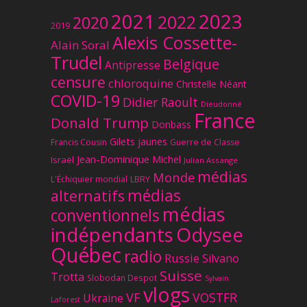
2023
2021
2022
2020
2019
Alexis Cossette-
Alain Soral
Trudel
Belgique
Antipresse
censure
chloroquine
Christelle Néant
COVID-19
Didier Raoult
Dieudonné
France
Donald Trump
Donbass
Gilets jaunes
Francis Cousin
Guerre de Classe
Jean-Dominique Michel
Israël
Julian Assange
médias
Monde
L'Échiquier mondial
LBRY
médias
alternatifs
médias
conventionnels
Odysee
indépendants
Québec
radio
Russie
Silvano
Suisse
Trotta
Slobodan Despot
Sylvain
vlogs
VF
VOSTFR
Ukraine
Laforest