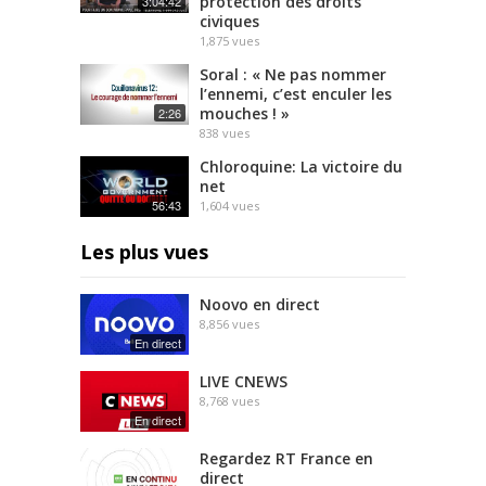
protection des droits
3:04:42
civiques
1,875
vues
Soral : « Ne pas nommer
l’ennemi, c’est enculer les
mouches ! »
2:26
838
vues
Chloroquine: La victoire du
net
56:43
1,604
vues
Les plus vues
Noovo en direct
8,856
vues
En direct
LIVE CNEWS
8,768
vues
En direct
Regardez RT France en
direct