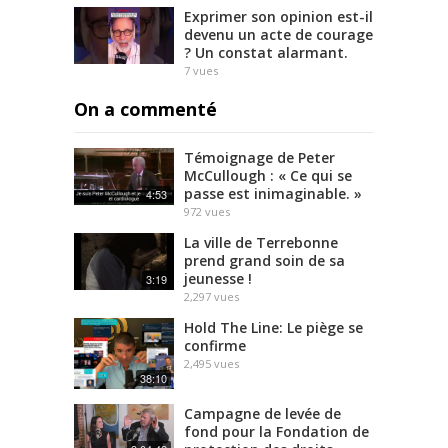
Exprimer son opinion est-il
devenu un acte de courage
? Un constat alarmant.
7
vues
On a commenté
Témoignage de Peter
McCullough : « Ce qui se
passe est inimaginable. »
4:53
972
vues
La ville de Terrebonne
prend grand soin de sa
jeunesse !
3:19
2,297
vues
Hold The Line: Le piège se
confirme
2,495
vues
38:10
Campagne de levée de
fond pour la Fondation de