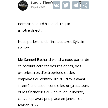
Studio ThéoVox
V
T
227
T
S
13 juin 2024
Vues
K
w
el
h
itt
e
ar
Bonsoir aujourd’hui jeudi 13 juin
er
gr
e
à notre direct :
a
m
Nous parlerons de finances avec Sylvain
Goulet.
Me Samuel Bachand viendra nous parler de
ce recours collectif des résidents, des
propriétaires d’entreprises et des
employés du centre-ville d’Ottawa ayant
intenté une action contre les organisateurs
et les financeurs du Convoi de la liberté,
convoi qui avait pris place en janvier et
février 2022.