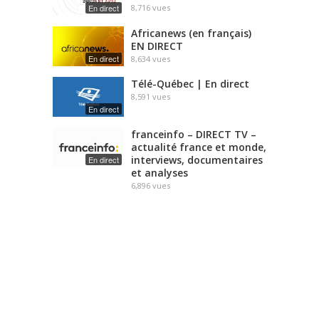
En direct
8,716
vues
Africanews (en français)
EN DIRECT
En direct
8,634
vues
Télé-Québec | En direct
8,591
vues
En direct
franceinfo – DIRECT TV –
actualité france et monde,
interviews, documentaires
En direct
et analyses
6,896
vues