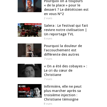
Pourquoi on a toujours
« de la place » pour le
dessert ? Le diététicien est
en vous N°2
2
vues
Salera : Le festival qui fait
revivre notre civilisation |
Un reportage TVL
6
vues
Pourquoi la douleur de
l’accouchement est
différente des autres
7
vues
« On a été des cobayes » :
Le cri du cœur de
Christiane
7
vues
Infirmière, elle ne peut
plus marcher après sa
troisième injection :
Christiane témoigne
8
vues