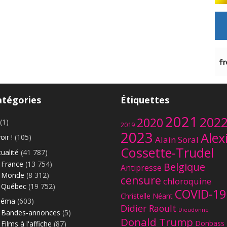
atégories
Étiquettes
2021
202
2020
(1)
2019
2023
Alex
oir !
(105)
Alain Soral
Cossette-Trudel
ualité
(41 787)
France
(13 754)
Belgique
Antipresse
Monde
(8 312)
censure
chloroquine
Québec
(19 752)
COVID-19
Christelle Néant
néma
(603)
Didier Raoult
Dieudonné
Bandes-annonces
(5)
Donald Trump
Donbass
Films à l'affiche
(87)