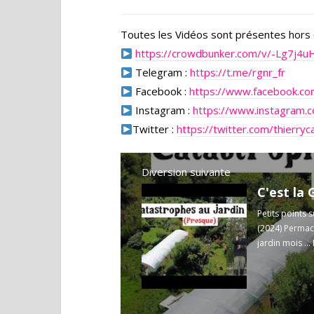
Toutes les Vidéos sont présentes hors 
https://crowdbunker.com/v/-Lg7j4
Telegram :
https://t.me/rgnr_fr
Facebook :
https://www.facebook.com
Instagram :
https://www.instagram.
Twitter :
https://twitter.com/thierryc
Diversion suivante
C'est la 
Petits points 
(2024) Permacu
jardin mois ...