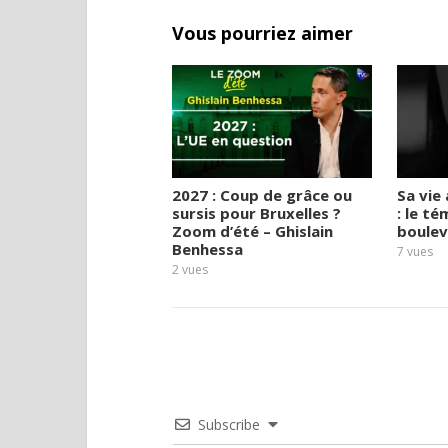
Vous pourriez aimer
2027 : Coup de grâce ou
Sa vie 
sursis pour Bruxelles ?
: le t
Zoom d’été – Ghislain
boulev
Benhessa
7
vues
2
vues
Subscribe