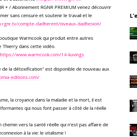
a
GNR + / Abonnement RGNR PREMIUM venez découvrir
m
L’
er sans censure et soutenir le travail et le
.rgnr.tv/compte-dadherent/niveaux-dadhesion/
 boutique Warmcook qui produit entre autres
e Thierry dans cette vidéo.
https://www.warmcook.com/14-kuvings
 de la détoxification" est disponible de nouveau aux
omia-editions.com/
e, la croyance dans la maladie et la mort, il est
éformantes qui nous font passer à côté de la réelle
 chemin vers la santé réelle qui n’est pas affaire de
nnexion à la vie: le vitalisme !