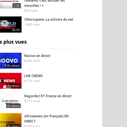
l’ennemi, c’est enculer les
2:26
mouches ! »
839
vues
Chloroquine: La victoire du net
1,605
vues
56:43
s plus vues
Noovo en direct
8,860
vues
En direct
LIVE CNEWS
8,770
vues
En direct
Regardez RT France en direct
8,717
vues
En direct
Africanews (en français) EN
DIRECT
En direct
8,635
vues