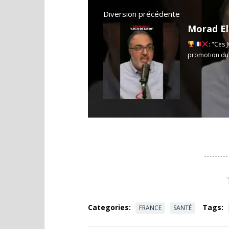
Diversion précédente
Morad El
: "Ces 
promotion du sa
Categories:
Tags:
FRANCE
SANTÉ