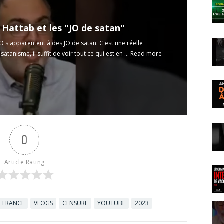
 Hattab et les "JO de satan"
JO s'apparentent à des JO de satan. C'est une réelle
tanisme, il suffit de voir tout ce qui est en ...
Read more
0
Article Rating
FRANCE
VLOGS
CENSURE
YOUTUBE
2023