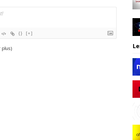
{}
[+]
Le
r plus
)