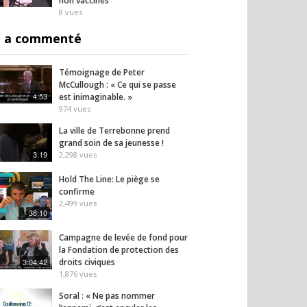
non vaccinés
8
vues
 a commenté
Témoignage de Peter
McCullough : « Ce qui se passe
4:53
est inimaginable. »
974
vues
La ville de Terrebonne prend
: Alexis Poulin
Pressions des
Le té
grand soin de sa jeunesse !
e l’hypocrisie
laboratoires
boulev
3:19
2,298
vues
 des soignants non
pharmaceutiques : La HAS
quand 
és
passe à l’attaque !
9
vues
Hold The Line: Le piège se
8
vues
confirme
2,499
vues
38:10
Campagne de levée de fond pour
la Fondation de protection des
3:04:42
droits civiques
1,876
vues
Soral : « Ne pas nommer