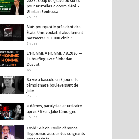
2027 : Coup de grâce ou sursis
pour Bruxelles ? Zoom d’été –
Ghislain Benhessa
2
vues
Mais pourquoi le président des
États-Unis voulait-il absolument
massacrer 200 000 civils ?
8
vues
D’HOMME À HOMME 7.8.2026 —
Le briefing avec Slobodan
Despot
6
vues
Sa vie a basculé en 3 jours : le
témoignage bouleversant de
Julie.
7
vues
Œdèmes, paralysies et urticaire
après Pfizer : Julie témoigne
8
vues
Covid : Alexis Poulin dénonce
l’hypocrisie autour des soignants