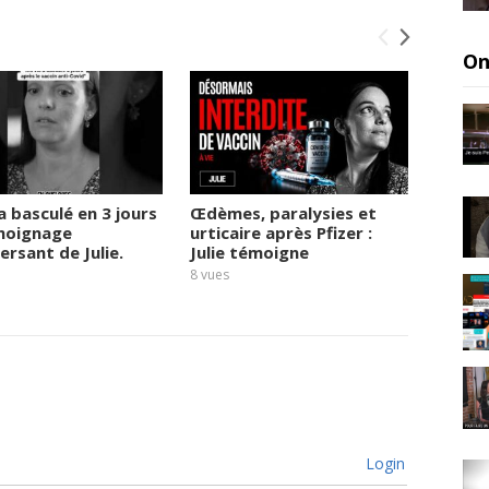
On
a basculé en 3 jours
Œdèmes, paralysies et
Covid 
émoignage
urticaire après Pfizer :
dénonc
ersant de Julie.
Julie témoigne
autour
vaccin
8
vues
8
vues
Login