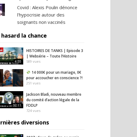
Covid : Alexis Poulin dénonce
l'hypocrisie autour des
soignants non vaccinés
 hasard la chance
HISTOIRES DE TANKS | Episode 3
| Websérie – Toute l’Histoire
4:55
589
vues
14 000€ pour un mariage, 0€
pour accoucher en conscience ?!
251
vues
Jackson Bladi, nouveau membre
du comité d’action légale de la
32:11
FDDLP
724
vues
rnières diversions