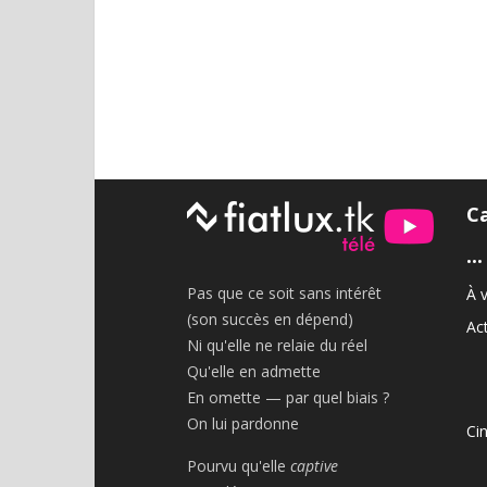
C
•••
Pas que ce soit sans intérêt
À v
(son succès en dépend)
Act
Ni qu'elle ne relaie du réel
Qu'elle en admette
En omette — par quel biais ?
On lui pardonne
Ci
Pourvu qu'elle
captive