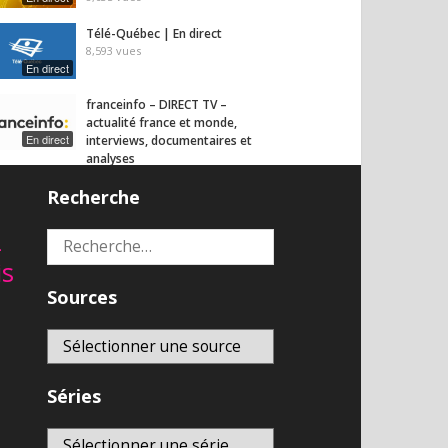
Télé-Québec | En direct
8,593
vues
En direct
franceinfo – DIRECT TV –
actualité france et monde,
En direct
interviews, documentaires et
analyses
6,897
vues
Recherche
2
Rechercher :
is
Sources
Séries