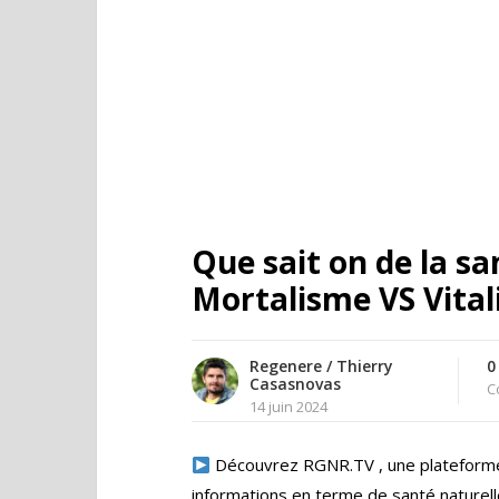
Que sait on de la san
Mortalisme VS Vita
Regenere / Thierry
0
Casasnovas
C
14 juin 2024
Découvrez RGNR.TV , une plateforme
informations en terme de santé naturell