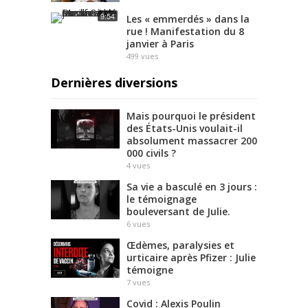
9:54
Les « emmerdés » dans la
rue ! Manifestation du 8
janvier à Paris
499
vues
Dernières diversions
Mais pourquoi le président
des États-Unis voulait-il
absolument massacrer 200
000 civils ?
4
vues
Sa vie a basculé en 3 jours :
le témoignage
bouleversant de Julie.
6
vues
Œdèmes, paralysies et
urticaire après Pfizer : Julie
témoigne
7
vues
Covid : Alexis Poulin