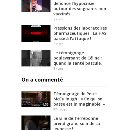
dénonce l’hypocrisie
autour des soignants non
vaccinés
7
vues
Pressions des laboratoires
pharmaceutiques : La HAS
passe à l’attaque !
6
vues
Le témoignage
bouleversant de Céline :
quand la santé bascule.
8
vues
On a commenté
Témoignage de Peter
McCullough : « Ce qui se
passe est inimaginable. »
4:53
974
vues
La ville de Terrebonne
prend grand soin de sa
jeunesse !
3:19