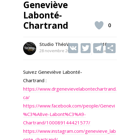
Geneviève
Labonté-
Chartrand
0
Studio ThéoVox
V
T
110
T
S
28 novembre 2025
Vues
K
w
el
h
itt
e
ar
Suivez Geneviève Labonté-
er
gr
e
Chartrand :
a
https://www.drgenevievelabontechartrand.
m
ca/
https://www.facebook.com/people/Genevi
%C3%A8ve-Labont%C3%A9-
Chartrand/100089144421577/
https://www.instagram.com/genevieve_lab
onte_chartrand/