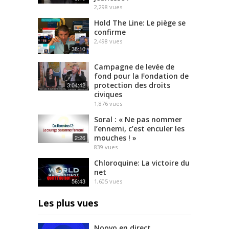
2,298
vues
Hold The Line: Le piège se
confirme
2,498
vues
38:10
Campagne de levée de
fond pour la Fondation de
protection des droits
3:04:42
civiques
1,876
vues
Soral : « Ne pas nommer
l’ennemi, c’est enculer les
mouches ! »
2:26
839
vues
Chloroquine: La victoire du
net
56:43
1,605
vues
Les plus vues
Noovo en direct