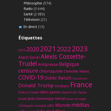
Philosophie
(574)
Radio
(3 644)
Santé
(2 083)
Télévision
(21)
En direct
(13)
Étiquettes
2023
2021
2022
2020
2019
Alexis Cossette-
Alain Soral
Trudel
Belgique
Antipresse
censure
chloroquine
Christelle Néant
COVID-19
Didier Raoult
Dieudonné
France
Donald Trump
Donbass
Gilets jaunes
Francis Cousin
Guerre de Classe
Jean-Dominique Michel
Israël
Julian Assange
médias
Monde
L'Échiquier mondial
LBRY