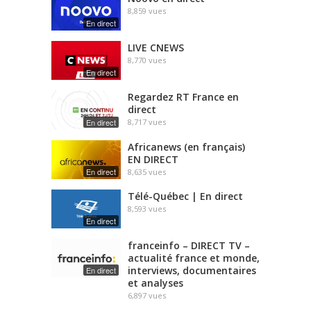
8,859
vues
En direct
LIVE CNEWS
8,770
vues
En direct
Regardez RT France en
direct
En direct
8,717
vues
Africanews (en français)
EN DIRECT
En direct
8,635
vues
Télé-Québec | En direct
8,593
vues
En direct
franceinfo – DIRECT TV –
actualité france et monde,
interviews, documentaires
En direct
et analyses
6,897
vues