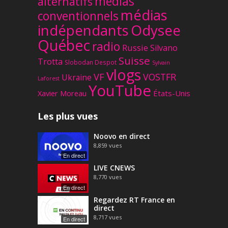
médias
alternatifs
médias
conventionnels
Odysee
indépendants
Québec
radio
Russie
Silvano
Suisse
Trotta
Slobodan Despot
Sylvain
vlogs
VF
VOSTFR
Ukraine
Laforest
YouTube
Xavier Moreau
États-Unis
Les plus vues
Noovo en direct
8,859
vues
En direct
LIVE CNEWS
8,770
vues
En direct
Regardez RT France en
direct
8,717
vues
En direct